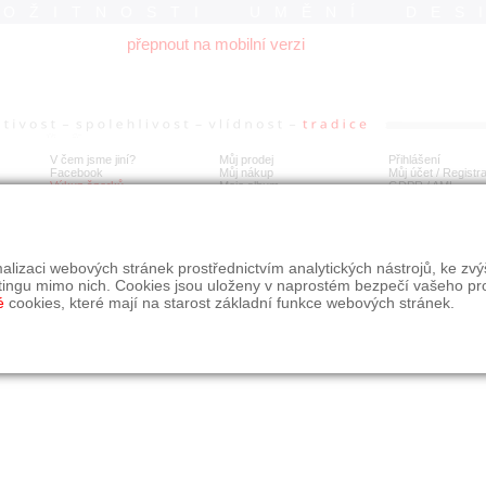
ROŽITNOSTI UMĚNÍ DES
přepnout na mobilní verzi
V čem jsme jiní?
Můj prodej
Přihlášení
Facebook
Můj nákup
Můj účet / Registr
Výkup šperků
Moje album
GDPR
/
AML
alizaci webových stránek prostřednictvím analytických nástrojů, ke zv
tingu mimo nich. Cookies jsou uloženy v naprostém bezpečí vašeho pr
é
cookies, které mají na starost základní funkce webových stránek.
09, s.r.o.
é řešení Studio dmm