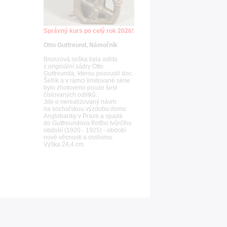
Správný kurs po celý rok 2026!
Otto Gutfreund, Námořník
Bronzová soška byla odlita
z originální sádry Otto
Gutfreunda, kterou posoudil doc.
Šetlík a v rámci limitované série
bylo zhotoveno pouze šest
číslovaných odlitků.
Jde o nerealizovaný návrh
na sochařskou výzdobu domu
Anglobanky v Praze a spadá
do Gutfreundova třetího tvůrčího
období (1920 - 1925) - období
nové věcnosti a civilismu.
Výška 24,4 cm.