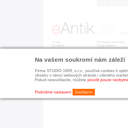
STA
O nás
Obchodní podmínky
Kontakty
Časté dotazy
Recenze
Ceník
Na vašem soukromí nám záleží
Detail položky již není dostupný.
Firma STUDIO 1809, s.r.o., používá cookies k optim
obsahu v rámci webových stránek i cíleného marke
Pokud nesouhlasíte, můžete
povolit pouze nezbytn
© 2003-2026 STUDIO 18
©
1992-2026 Softwarov
Nastavení cookies
Podrobné nastavení
Souhlasím