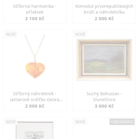
Stříbrná harmonika -
Konvolut prvorepublikových
přívěsek
broží a náhrdelníku
2 100 Kč
2 000 Kč
NOVÉ
NOVÉ
Stříbrný náhrdelník -
Suchý Bohuslav -
jantarové srdíčko Georg
Slunečnice
Kramer
2 000 Kč
3 000 Kč
NOVÉ
NOVÉ
OBJEDNÁNO