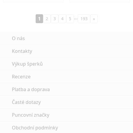
…
1
2
3
4
5
193
»
O nás
Kontakty
Výkup šperků
Recenze
Platba a doprava
Časté dotazy
Puncovní značky
Obchodní podmínky