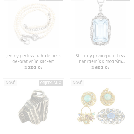
Jemný perlový náhrdelník s
Stříbrný prvorepublikový
dekorativním klíčkem
náhrdelník s modrým
spinelem
2 300 Kč
2 600 Kč
NOVÉ
OBJEDNÁNO
NOVÉ