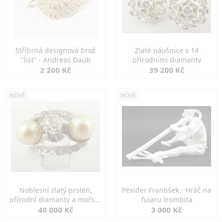
Stříbrná designová brož
Zlaté náušnice s 14
"list" - Andreas Daub
přírodními diamanty
2 200 Kč
39 200 Kč
NOVÉ
NOVÉ
Noblesní zlatý prsten,
Pexider František - Hráč na
přírodní diamanty a mořské
fujaru trombita
perly
40 000 Kč
3 000 Kč