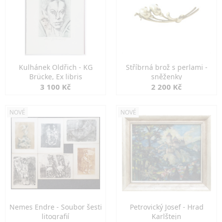
Kulhánek Oldřich - KG
Stříbrná brož s perlami -
Brücke, Ex libris
sněženky
3 100 Kč
2 200 Kč
NOVÉ
NOVÉ
Nemes Endre - Soubor šesti
Petrovický Josef - Hrad
litografií
Karlštejn