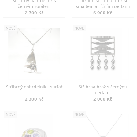
Stříbrný náhrdelník s
Unikátní stříbrná brož se
černým korálem
smaltem a říčními perlami
2 700 Kč
6 900 Kč
NOVÉ
NOVÉ
Stříbrný náhrdelník - surfař
Stříbrná brož s černými
perlami
2 300 Kč
2 000 Kč
NOVÉ
NOVÉ