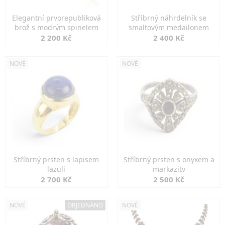
Elegantní prvorepubliková
Stříbrný náhrdelník se
brož s modrým spinelem
smaltovým medailonem
2 200 Kč
2 400 Kč
NOVÉ
NOVÉ
Stříbrný prsten s lapisem
Stříbrný prsten s onyxem a
lazuli
markazity
2 700 Kč
2 500 Kč
NOVÉ
OBJEDNÁNO
NOVÉ