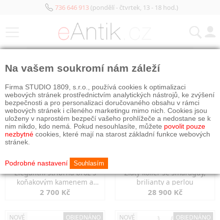
736 646 913
(pondělí - čtvrtek, 13 - 18 hod.)
KATEGORIE
Na vašem soukromí nám záleží
NOVÉ
OBJEDNÁNO
NOVÉ
OBJEDNÁNO
Firma STUDIO 1809, s.r.o., používá cookies k optimalizaci
webových stránek prostřednictvím analytických nástrojů, ke zvýšení
bezpečnosti a pro personalizaci doručovaného obsahu v rámci
webových stránek i cíleného marketingu mimo nich. Cookies jsou
uloženy v naprostém bezpečí vašeho prohlížeče a nedostane se k
nim nikdo, kdo nemá. Pokud nesouhlasíte, můžete
povolit pouze
nezbytné
cookies, které mají na starost základní funkce webových
stránek.
Podrobné nastavení
Souhlasím
Elegantní stříbrná brož s
Zlatý kolier se smaragdy,
koňakovým kamenem a
brilianty a perlou
markazity
2 700 Kč
28 900 Kč
NOVÉ
OBJEDNÁNO
NOVÉ
OBJEDNÁNO