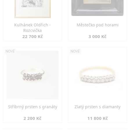
Kulhánek Oldřich -
Městečko pod horami
Rozcvička
22 700 Kč
3 000 Kč
NOVÉ
NOVÉ
Stříbrný prsten s granáty
Zlatý prsten s diamanty
2 200 Kč
11 800 Kč