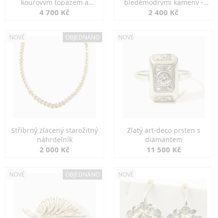
kouřovým topazem a
bleděmodrými kameny -
markazity
jemná elegance
4 700 Kč
2 400 Kč
NOVÉ
OBJEDNÁNO
NOVÉ
Stříbrný zlacený starožitný
Zlatý art-deco prsten s
náhrdelník
diamantem
2 000 Kč
11 500 Kč
NOVÉ
OBJEDNÁNO
NOVÉ