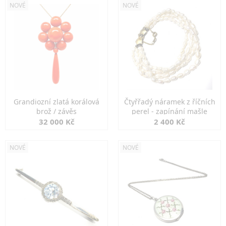
NOVÉ
NOVÉ
Grandiozní zlatá korálová
Čtyřřadý náramek z říčních
brož / závěs
perel - zapínání mašle
32 000 Kč
2 400 Kč
NOVÉ
NOVÉ