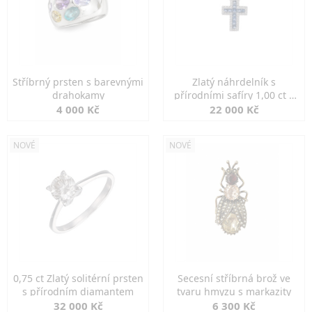
Stříbrný prsten s barevnými
Zlatý náhrdelník s
drahokamy
přírodními safíry 1,00 ct a
diamanty
4 000 Kč
22 000 Kč
NOVÉ
NOVÉ
0,75 ct Zlatý solitérní prsten
Secesní stříbrná brož ve
s přírodním diamantem
tvaru hmyzu s markazity
32 000 Kč
6 300 Kč