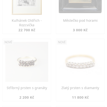
Kulhánek Oldřich -
Městečko pod horami
Rozcvička
22 700 Kč
3 000 Kč
NOVÉ
NOVÉ
Stříbrný prsten s granáty
Zlatý prsten s diamanty
2 200 Kč
11 800 Kč