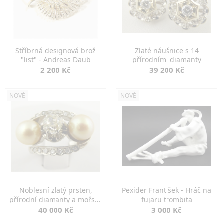
Stříbrná designová brož
Zlaté náušnice s 14
"list" - Andreas Daub
přírodními diamanty
2 200 Kč
39 200 Kč
NOVÉ
NOVÉ
Noblesní zlatý prsten,
Pexider František - Hráč na
přírodní diamanty a mořské
fujaru trombita
perly
40 000 Kč
3 000 Kč