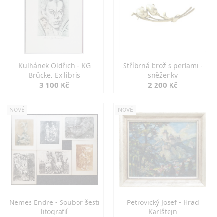
Kulhánek Oldřich - KG
Stříbrná brož s perlami -
Brücke, Ex libris
sněženky
3 100 Kč
2 200 Kč
NOVÉ
NOVÉ
Nemes Endre - Soubor šesti
Petrovický Josef - Hrad
litografií
Karlštejn