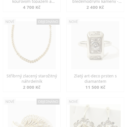
kouřovým topazem a
bleděmodrými kameny -
markazity
jemná elegance
4 700 Kč
2 400 Kč
NOVÉ
OBJEDNÁNO
NOVÉ
Stříbrný zlacený starožitný
Zlatý art-deco prsten s
náhrdelník
diamantem
2 000 Kč
11 500 Kč
NOVÉ
OBJEDNÁNO
NOVÉ