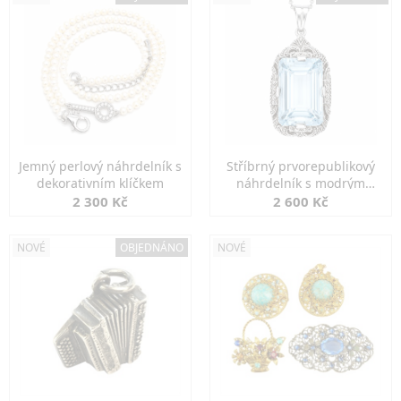
Jemný perlový náhrdelník s
Stříbrný prvorepublikový
dekorativním klíčkem
náhrdelník s modrým
spinelem
2 300 Kč
2 600 Kč
NOVÉ
OBJEDNÁNO
NOVÉ