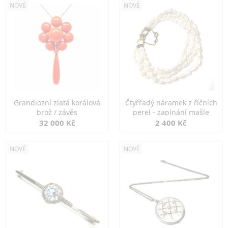
NOVÉ
NOVÉ
Grandiozní zlatá korálová
Čtyřřadý náramek z říčních
brož / závěs
perel - zapínání mašle
32 000 Kč
2 400 Kč
NOVÉ
NOVÉ