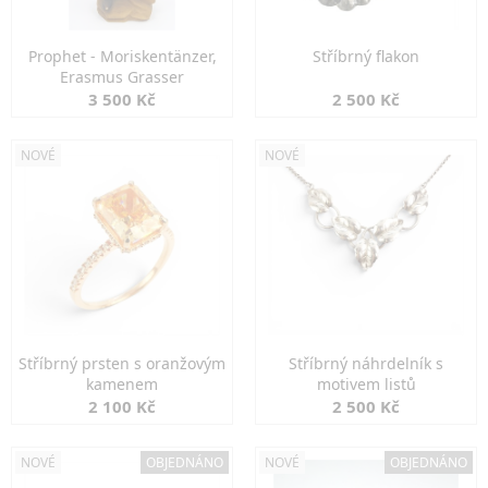
Prophet - Moriskentänzer,
Stříbrný flakon
Erasmus Grasser
3 500 Kč
2 500 Kč
NOVÉ
NOVÉ
Stříbrný prsten s oranžovým
Stříbrný náhrdelník s
kamenem
motivem listů
2 100 Kč
2 500 Kč
NOVÉ
OBJEDNÁNO
NOVÉ
OBJEDNÁNO