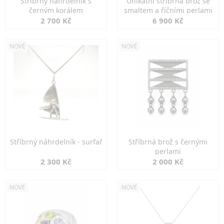
Stříbrný náhrdelník s
Unikátní stříbrná brož se
černým korálem
smaltem a říčními perlami
2 700 Kč
6 900 Kč
NOVÉ
NOVÉ
Stříbrný náhrdelník - surfař
Stříbrná brož s černými
perlami
2 300 Kč
2 000 Kč
NOVÉ
NOVÉ