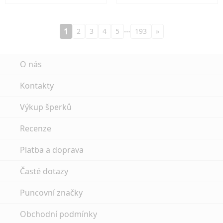
…
1
2
3
4
5
193
»
O nás
Kontakty
Výkup šperků
Recenze
Platba a doprava
Časté dotazy
Puncovní značky
Obchodní podmínky