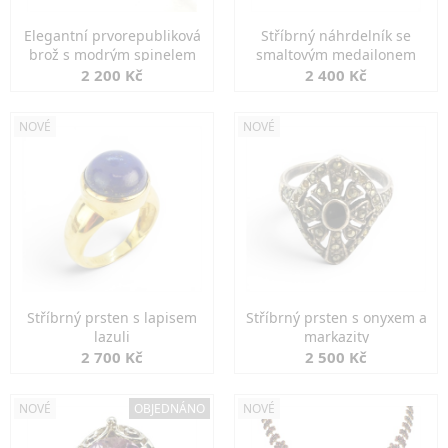
Elegantní prvorepubliková
Stříbrný náhrdelník se
brož s modrým spinelem
smaltovým medailonem
2 200 Kč
2 400 Kč
NOVÉ
NOVÉ
Stříbrný prsten s lapisem
Stříbrný prsten s onyxem a
lazuli
markazity
2 700 Kč
2 500 Kč
NOVÉ
OBJEDNÁNO
NOVÉ