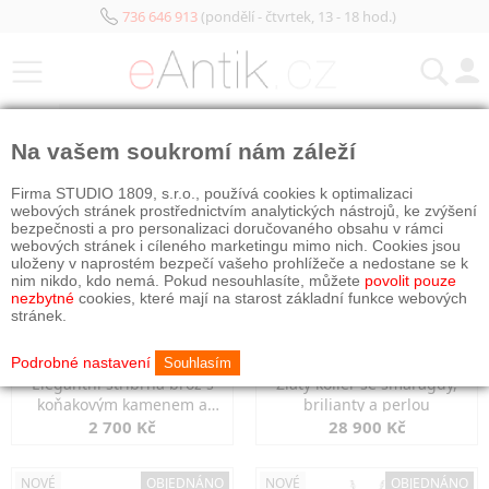
736 646 913
(pondělí - čtvrtek, 13 - 18 hod.)
KATEGORIE
Na vašem soukromí nám záleží
NOVÉ
NOVÉ
OBJEDNÁNO
Firma STUDIO 1809, s.r.o., používá cookies k optimalizaci
webových stránek prostřednictvím analytických nástrojů, ke zvýšení
bezpečnosti a pro personalizaci doručovaného obsahu v rámci
webových stránek i cíleného marketingu mimo nich. Cookies jsou
uloženy v naprostém bezpečí vašeho prohlížeče a nedostane se k
nim nikdo, kdo nemá. Pokud nesouhlasíte, můžete
povolit pouze
nezbytné
cookies, které mají na starost základní funkce webových
stránek.
Podrobné nastavení
Souhlasím
Elegantní stříbrná brož s
Zlatý kolier se smaragdy,
koňakovým kamenem a
brilianty a perlou
markazity
2 700 Kč
28 900 Kč
NOVÉ
OBJEDNÁNO
NOVÉ
OBJEDNÁNO