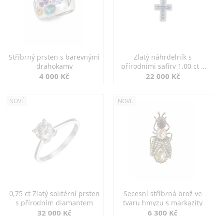
Stříbrný prsten s barevnými
Zlatý náhrdelník s
drahokamy
přírodními safíry 1,00 ct a
diamanty
4 000 Kč
22 000 Kč
NOVÉ
NOVÉ
0,75 ct Zlatý solitérní prsten
Secesní stříbrná brož ve
s přírodním diamantem
tvaru hmyzu s markazity
32 000 Kč
6 300 Kč