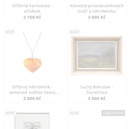
Stříbrná harmonika -
Konvolut prvorepublikových
přívěsek
broží a náhrdelníku
2 100 Kč
2 000 Kč
NOVÉ
NOVÉ
Stříbrný náhrdelník -
Suchý Bohuslav -
jantarové srdíčko Georg
Slunečnice
Kramer
2 000 Kč
3 000 Kč
NOVÉ
NOVÉ
OBJEDNÁNO