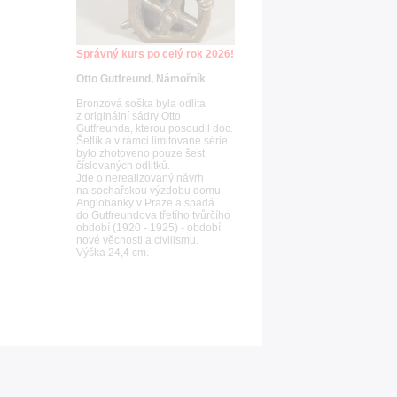
Správný kurs po celý rok 2026!
Otto Gutfreund, Námořník
Bronzová soška byla odlita
z originální sádry Otto
Gutfreunda, kterou posoudil doc.
Šetlík a v rámci limitované série
bylo zhotoveno pouze šest
číslovaných odlitků.
Jde o nerealizovaný návrh
na sochařskou výzdobu domu
Anglobanky v Praze a spadá
do Gutfreundova třetího tvůrčího
období (1920 - 1925) - období
nové věcnosti a civilismu.
Výška 24,4 cm.