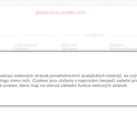
ROŽITNOSTI UMĚNÍ DES
přepnout na mobilní verzi
V čem jsme jiní?
Můj prodej
Přihlášení
Facebook
Můj nákup
Můj účet / Registr
Výkup šperků
Moje album
GDPR
/
AML
alizaci webových stránek prostřednictvím analytických nástrojů, ke zv
tingu mimo nich. Cookies jsou uloženy v naprostém bezpečí vašeho pr
é
cookies, které mají na starost základní funkce webových stránek.
09, s.r.o.
é řešení Studio dmm