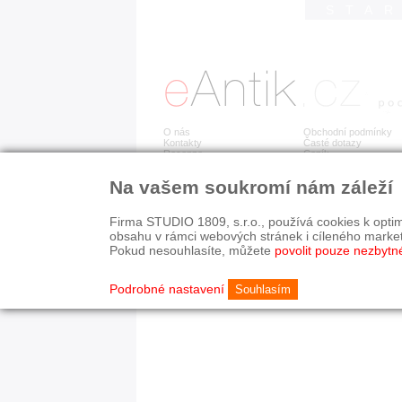
STA
O nás
Obchodní podmínky
Kontakty
Časté dotazy
Recenze
Ceník
Na vašem soukromí nám záleží
Detail položky již není dostupný.
Firma STUDIO 1809, s.r.o., používá cookies k optim
obsahu v rámci webových stránek i cíleného marke
Pokud nesouhlasíte, můžete
povolit pouze nezbytn
© 2003-2026 STUDIO 18
©
1992-2026 Softwarov
Nastavení cookies
Podrobné nastavení
Souhlasím