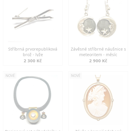
Stříbrná prvorepubliková
Závěsné stříbrné náušnice s
brož - lyže
meteoritem - měsíc
2 300 Kč
2 900 Kč
NOVÉ
NOVÉ