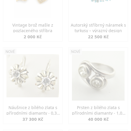
Vintage brož mašle z
Autorský stříbrný náramek s
pozlaceného stříbra
tyrkysy – výrazný design
2 000 Kč
22 500 Kč
NOVÉ
NOVÉ
Náušnice z bílého zlata s
Prsten z bílého zlata s
přírodními diamanty - 0,30
přírodními diamanty - 1,00
ct
ct
37 300 Kč
40 000 Kč