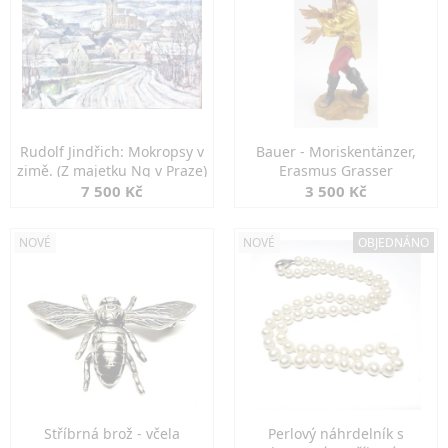
Rudolf Jindřich: Mokropsy v
Bauer - Moriskentänzer,
zimě. (Z majetku Ng v Praze)
Erasmus Grasser
7 500 Kč
3 500 Kč
NOVÉ
NOVÉ
OBJEDNÁNO
Stříbrná brož - včela
Perlový náhrdelník s