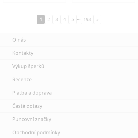
…
1
2
3
4
5
193
»
O nás
Kontakty
Výkup šperků
Recenze
Platba a doprava
Časté dotazy
Puncovní značky
Obchodní podmínky