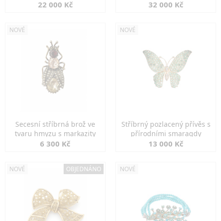
diamanty
22 000 Kč
32 000 Kč
NOVÉ
NOVÉ
Secesní stříbrná brož ve
Stříbrný pozlacený přívěs s
tvaru hmyzu s markazity
přírodními smaragdy
6 300 Kč
13 000 Kč
NOVÉ
OBJEDNÁNO
NOVÉ