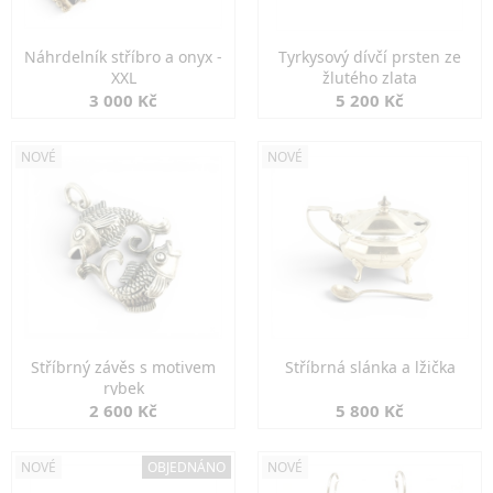
Náhrdelník stříbro a onyx -
Tyrkysový dívčí prsten ze
XXL
žlutého zlata
3 000 Kč
5 200 Kč
NOVÉ
NOVÉ
Stříbrný závěs s motivem
Stříbrná slánka a lžička
rybek
2 600 Kč
5 800 Kč
NOVÉ
OBJEDNÁNO
NOVÉ