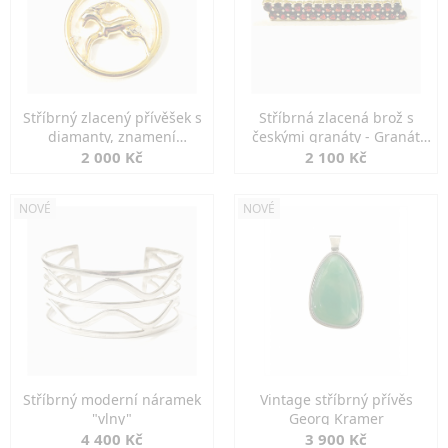
Stříbrný zlacený přívěšek s
Stříbrná zlacená brož s
diamanty, znamení
českými granáty - Granát
KOZOROH
Turnov
2 000 Kč
2 100 Kč
NOVÉ
NOVÉ
Stříbrný moderní náramek
Vintage stříbrný přívěs
"vlny"
Georg Kramer
4 400 Kč
3 900 Kč