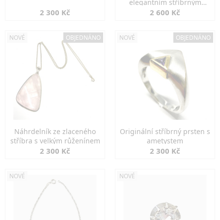
elegantním stříbrným
zapínáním
2 300 Kč
2 600 Kč
NOVÉ
OBJEDNÁNO
NOVÉ
OBJEDNÁNO
Náhrdelník ze zlaceného
Originální stříbrný prsten s
stříbra s velkým růženínem
ametystem
2 300 Kč
2 300 Kč
NOVÉ
NOVÉ