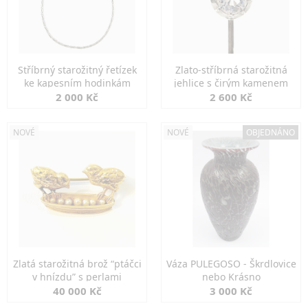
Stříbrný starožitný řetízek
Zlato-stříbrná starožitná
ke kapesním hodinkám
jehlice s čirým kamenem
2 000 Kč
2 600 Kč
NOVÉ
NOVÉ
OBJEDNÁNO
Zlatá starožitná brož “ptáčci
Váza PULEGOSO - Škrdlovice
v hnízdu” s perlami
nebo Krásno
40 000 Kč
3 000 Kč