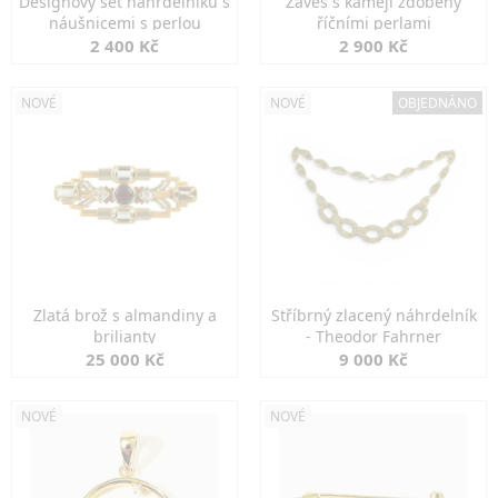
Designový set náhrdelníku s
Závěs s kamejí zdobený
náušnicemi s perlou
říčními perlami
2 400 Kč
2 900 Kč
NOVÉ
NOVÉ
OBJEDNÁNO
Zlatá brož s almandiny a
Stříbrný zlacený náhrdelník
brilianty
- Theodor Fahrner
25 000 Kč
9 000 Kč
NOVÉ
NOVÉ