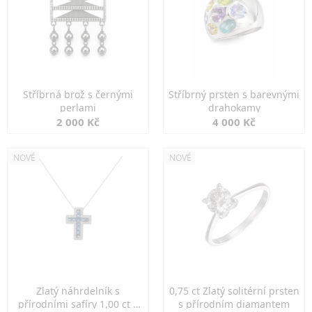
Stříbrná brož s černými
Stříbrný prsten s barevnými
perlami
drahokamy
2 000 Kč
4 000 Kč
NOVÉ
NOVÉ
Zlatý náhrdelník s
0,75 ct Zlatý solitérní prsten
přírodními safíry 1,00 ct a
s přírodním diamantem