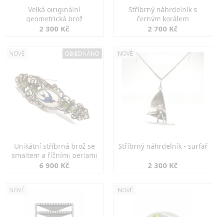
Velká oiriginální
Stříbrný náhrdelník s
geometrická brož
černým korálem
2 300 Kč
2 700 Kč
NOVÉ
OBJEDNÁNO
NOVÉ
Unikátní stříbrná brož se
Stříbrný náhrdelník - surfař
smaltem a říčními perlami
6 900 Kč
2 300 Kč
NOVÉ
NOVÉ