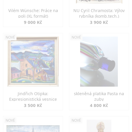
Vilém Wünsche: Práce na
NU Cyril Chramosta: Výlov
poli (XL formát)
rybníka (komb.tech.)
9 000 Kč
3 900 Kč
NOVÉ
NOVÉ
Jindřich Otipka:
skleněná platika Pasta na
Expresionistická vesnice
zuby
3 500 Kč
4 800 Kč
NOVÉ
NOVÉ