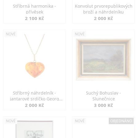
Stříbrná harmonika -
Konvolut prvorepublikových
přívěsek
broží a náhrdelníku
2 100 Kč
2 000 Kč
NOVÉ
NOVÉ
Stříbrný náhrdelník -
Suchý Bohuslav -
jantarové srdíčko Georg
Slunečnice
Kramer
2 000 Kč
3 000 Kč
NOVÉ
NOVÉ
OBJEDNÁNO