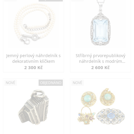
Jemný perlový náhrdelník s
Stříbrný prvorepublikový
dekorativním klíčkem
náhrdelník s modrým
spinelem
2 300 Kč
2 600 Kč
NOVÉ
OBJEDNÁNO
NOVÉ