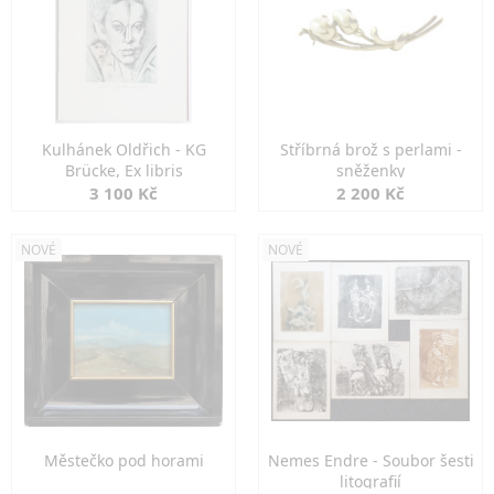
Kulhánek Oldřich - KG
Stříbrná brož s perlami -
Brücke, Ex libris
sněženky
3 100 Kč
2 200 Kč
NOVÉ
NOVÉ
Městečko pod horami
Nemes Endre - Soubor šesti
litografií