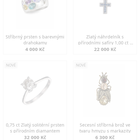
Stříbrný prsten s barevnými
Zlatý náhrdelník s
drahokamy
přírodními safíry 1,00 ct a
diamanty
4 000 Kč
22 000 Kč
NOVÉ
NOVÉ
0,75 ct Zlatý solitérní prsten
Secesní stříbrná brož ve
s přírodním diamantem
tvaru hmyzu s markazity
32 000 Kč
6 300 Kč