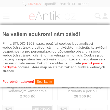
736 646 913
(pondělí - čtvrtek, 13 - 18 hod.)
KATEGORIE
Na vašem soukromí nám záleží
NOVÉ
NOVÉ
Firma STUDIO 1809, s.r.o., používá cookies k optimalizaci
webových stránek prostřednictvím analytických nástrojů, ke zvýšení
bezpečnosti a pro personalizaci doručovaného obsahu v rámci
webových stránek i cíleného marketingu mimo nich. Cookies jsou
uloženy v naprostém bezpečí vašeho prohlížeče a nedostane se k
nim nikdo, kdo nemá. Pokud nesouhlasíte, můžete
povolit pouze
nezbytné
cookies, které mají na starost základní funkce webových
stránek.
Podrobné nastavení
Souhlasím
Elegantní stříbrná brož s
Zlatý kolier se smaragdy,
koňakovým kamenem a
brilianty a perlou
markazity
2 700 Kč
28 900 Kč
NOVÉ
OBJEDNÁNO
NOVÉ