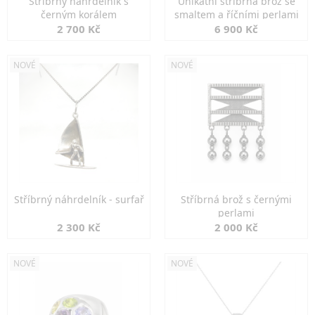
Stříbrný náhrdelník s
Unikátní stříbrná brož se
černým korálem
smaltem a říčními perlami
2 700 Kč
6 900 Kč
NOVÉ
NOVÉ
Stříbrný náhrdelník - surfař
Stříbrná brož s černými
perlami
2 300 Kč
2 000 Kč
NOVÉ
NOVÉ