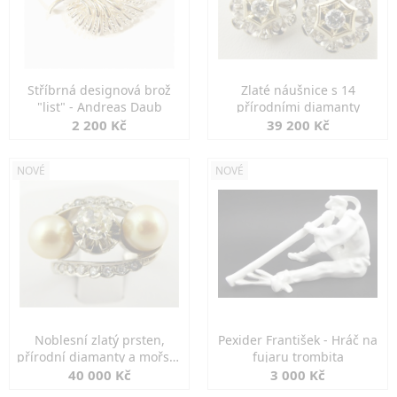
Stříbrná designová brož
Zlaté náušnice s 14
"list" - Andreas Daub
přírodními diamanty
2 200 Kč
39 200 Kč
NOVÉ
NOVÉ
Noblesní zlatý prsten,
Pexider František - Hráč na
přírodní diamanty a mořské
fujaru trombita
perly
40 000 Kč
3 000 Kč