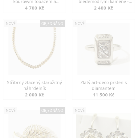
kouřovým topazem a
bleděmodrými kameny -
markazity
jemná elegance
4 700 Kč
2 400 Kč
NOVÉ
OBJEDNÁNO
NOVÉ
Stříbrný zlacený starožitný
Zlatý art-deco prsten s
náhrdelník
diamantem
2 000 Kč
11 500 Kč
NOVÉ
OBJEDNÁNO
NOVÉ