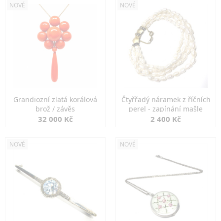
NOVÉ
NOVÉ
Grandiozní zlatá korálová
Čtyřřadý náramek z říčních
brož / závěs
perel - zapínání mašle
32 000 Kč
2 400 Kč
NOVÉ
NOVÉ