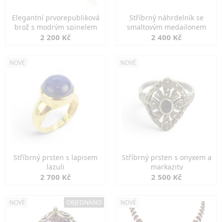
Elegantní prvorepubliková
Stříbrný náhrdelník se
brož s modrým spinelem
smaltovým medailonem
2 200 Kč
2 400 Kč
NOVÉ
NOVÉ
Stříbrný prsten s lapisem
Stříbrný prsten s onyxem a
lazuli
markazity
2 700 Kč
2 500 Kč
NOVÉ
OBJEDNÁNO
NOVÉ