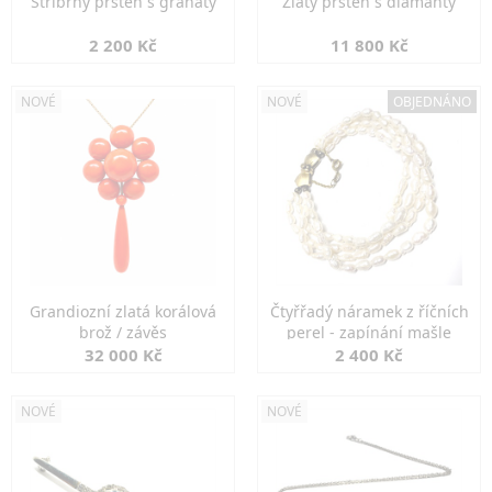
Stříbrný prsten s granáty
Zlatý prsten s diamanty
2 200 Kč
11 800 Kč
NOVÉ
NOVÉ
OBJEDNÁNO
Grandiozní zlatá korálová
Čtyřřadý náramek z říčních
brož / závěs
perel - zapínání mašle
32 000 Kč
2 400 Kč
NOVÉ
NOVÉ