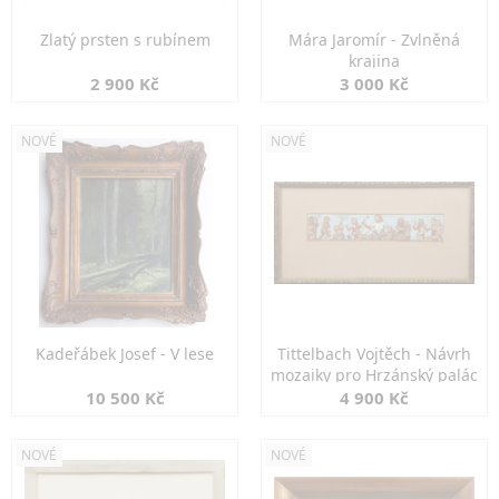
Zlatý prsten s rubínem
Mára Jaromír - Zvlněná
krajina
2 900 Kč
3 000 Kč
NOVÉ
NOVÉ
Kadeřábek Josef - V lese
Tittelbach Vojtěch - Návrh
mozaiky pro Hrzánský palác
10 500 Kč
4 900 Kč
NOVÉ
NOVÉ