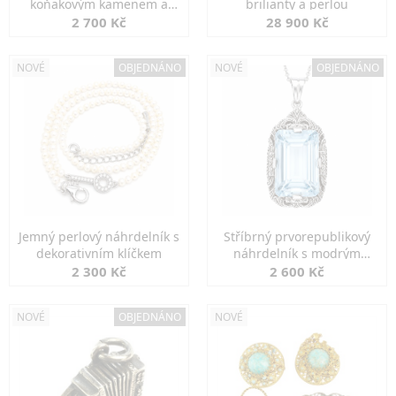
koňakovým kamenem a
brilianty a perlou
markazity
2 700 Kč
28 900 Kč
NOVÉ
OBJEDNÁNO
NOVÉ
OBJEDNÁNO
Jemný perlový náhrdelník s
Stříbrný prvorepublikový
dekorativním klíčkem
náhrdelník s modrým
spinelem
2 300 Kč
2 600 Kč
NOVÉ
OBJEDNÁNO
NOVÉ