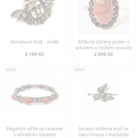
Miniaturní brož - anděl
Stříbrný zlacený prsten s
achátem a českými granáty
2 100 Kč
2 800 Kč
NOVÉ
NOVÉ
Elegantní stříbrný náramek
Secesní stříbrná brož ve
s přírodním korálem
tvaru hmyzu s markazity