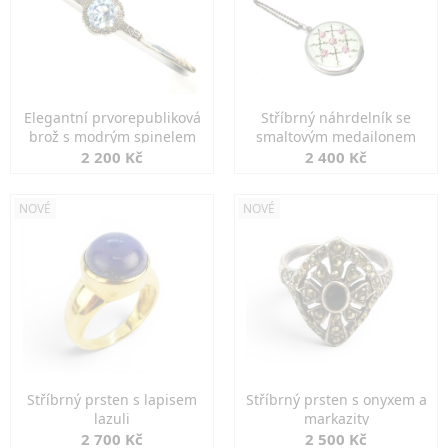
Elegantní prvorepubliková
Stříbrný náhrdelník se
brož s modrým spinelem
smaltovým medailonem
2 200 Kč
2 400 Kč
NOVÉ
NOVÉ
Stříbrný prsten s lapisem
Stříbrný prsten s onyxem a
lazuli
markazity
2 700 Kč
2 500 Kč