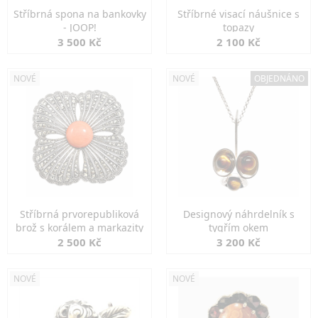
Stříbrná spona na bankovky
Stříbrné visací náušnice s
- JOOP!
topazy
3 500 Kč
2 100 Kč
NOVÉ
NOVÉ
OBJEDNÁNO
Stříbrná prvorepubliková
Designový náhrdelník s
brož s korálem a markazity
tygřím okem
2 500 Kč
3 200 Kč
NOVÉ
NOVÉ