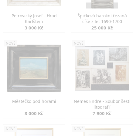
Petrovický Josef - Hrad
Špičková barokní řezaná
Karlštejn
číše z let 1690-1700
3 000 Kč
25 000 Kč
NOVÉ
NOVÉ
Městečko pod horami
Nemes Endre - Soubor šesti
litografií
3 000 Kč
7 900 Kč
NOVÉ
NOVÉ