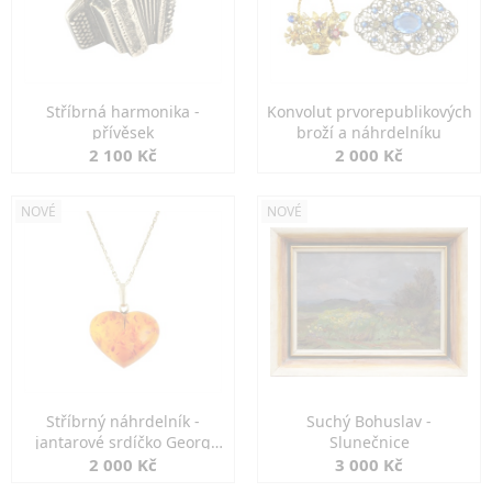
Stříbrná harmonika -
Konvolut prvorepublikových
přívěsek
broží a náhrdelníku
2 100 Kč
2 000 Kč
NOVÉ
NOVÉ
Stříbrný náhrdelník -
Suchý Bohuslav -
jantarové srdíčko Georg
Slunečnice
Kramer
2 000 Kč
3 000 Kč