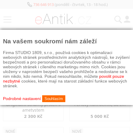
736 646 913
(pondělí - čtvrtek, 13 - 18 hod.)
KATEGORIE
Na vašem soukromí nám záleží
NOVÉ
NOVÉ
Firma STUDIO 1809, s.r.o., používá cookies k optimalizaci
webových stránek prostřednictvím analytických nástrojů, ke zvýšení
bezpečnosti a pro personalizaci doručovaného obsahu v rámci
webových stránek i cíleného marketingu mimo nich. Cookies jsou
uloženy v naprostém bezpečí vašeho prohlížeče a nedostane se k
nim nikdo, kdo nemá. Pokud nesouhlasíte, můžete
povolit pouze
nezbytné
cookies, které mají na starost základní funkce webových
stránek.
Podrobné nastavení
Souhlasím
Originální stříbrný prsten s
Perlový náhrdelník, 80 cm
ametystem
2 300 Kč
5 000 Kč
NOVÉ
NOVÉ