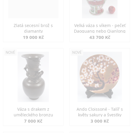
Zlatá secesní brož s
Velká váza s víkem - pečeť
diamanty
Daoguang nebo Qianlong
19 000 Kč
43 700 Kč
NOVÉ
NOVÉ
Váza s drakem z
Ando Cloissoné - Talíř s
uměleckého bronzu
květy sakury a švestky
7 000 Kč
3 000 Kč