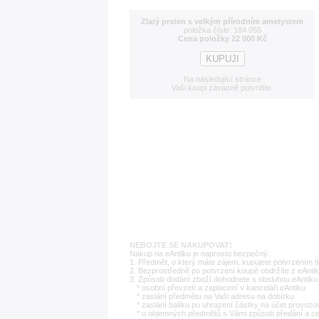
Zlatý prsten s velkým přírodním ametystem
položka číslo: 184 055
Cena položky 22 000 Kč
Na následující stránce
Vaši koupi závazně potvrdíte.
NEBOJTE SE NAKUPOVAT!
Nákup na eAntiku je naprosto bezpečný:
1. Předmět, o který máte zájem, kupujete potvrzením t
2. Bezprostředně po potvrzení koupě obdržíte z eAntik
3. Způsob dodání zboží dohodnete s obsluhou eAntiku 
* osobní převzetí a zaplacení v kanceláři eAntiku
* zaslání předmětu na Vaši adresu na dobírku
* zaslání balíku po uhrazení částky na účet provozo
* u objemných předmětů s Vámi způsob předání a c