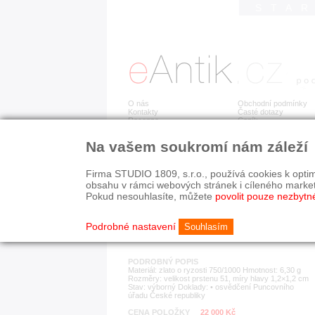
STA
O nás
Obchodní podmínky
Kontakty
Časté dotazy
Recenze
Ceník
Na vašem soukromí nám záleží
Detail položky
č. 184 055
Zla
Firma STUDIO 1809, s.r.o., používá cookies k optim
obsahu v rámci webových stránek i cíleného marke
Pokud nesouhlasíte, můžete
povolit pouze nezbytn
KATEGORIE
HISTORICKÉ OBDOB
prsteny
od r. 1940
Podrobné nastavení
Souhlasím
PODROBNÝ POPIS
Materiál: zlato o ryzosti 750/1000 Hmotnost: 6,30 g
Rozměry: velikost prstenu 51, míry hlavy 1,2×1,2 cm
Stav: výborný Doklady: • osvědčení Puncovního
úřadu České republiky
CENA POLOŽKY
22 000 Kč