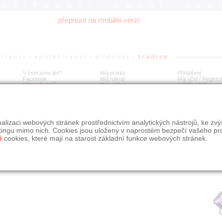
ROŽITNOSTI UMĚNÍ DES
přepnout na mobilní verzi
V čem jsme jiní?
Můj prodej
Přihlášení
Facebook
Můj nákup
Můj účet / Registr
Výkup šperků
Moje album
GDPR
/
AML
tý prsten s velkým přírodním ametystem
alizaci webových stránek prostřednictvím analytických nástrojů, ke zv
tingu mimo nich. Cookies jsou uloženy v naprostém bezpečí vašeho pr
é
cookies, které mají na starost základní funkce webových stránek.
Í
MÍSTO EXPEDICE
Počet návštěv: 144
poslat příteli
Moravskoslezský kraj
uložit do alba
dotaz na prodejce