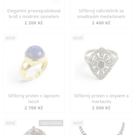
Elegantní prvorepubliková
Stříbrný náhrdelník se
brož s modrým spinelem
smaltovým medailonem
2 200 Kč
2 400 Kč
NOVÉ
NOVÉ
Stříbrný prsten s lapisem
Stříbrný prsten s onyxem a
lazuli
markazity
2 700 Kč
2 500 Kč
NOVÉ
OBJEDNÁNO
NOVÉ