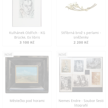
Kulhánek Oldřich - KG
Stříbrná brož s perlami -
Brücke, Ex libris
sněženky
3 100 Kč
2 200 Kč
NOVÉ
NOVÉ
Městečko pod horami
Nemes Endre - Soubor šesti
litografií