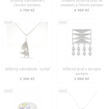
Stříbrný náhrdelník s
Unikátní stříbrná brož se
černým korálem
smaltem a říčními perlami
2 700 Kč
6 900 Kč
NOVÉ
NOVÉ
Stříbrný náhrdelník - surfař
Stříbrná brož s černými
perlami
2 300 Kč
2 000 Kč
NOVÉ
NOVÉ