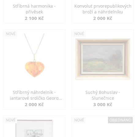
Stříbrná harmonika -
Konvolut prvorepublikových
přívěsek
broží a náhrdelníku
2 100 Kč
2 000 Kč
NOVÉ
NOVÉ
Stříbrný náhrdelník -
Suchý Bohuslav -
jantarové srdíčko Georg
Slunečnice
Kramer
2 000 Kč
3 000 Kč
NOVÉ
NOVÉ
OBJEDNÁNO