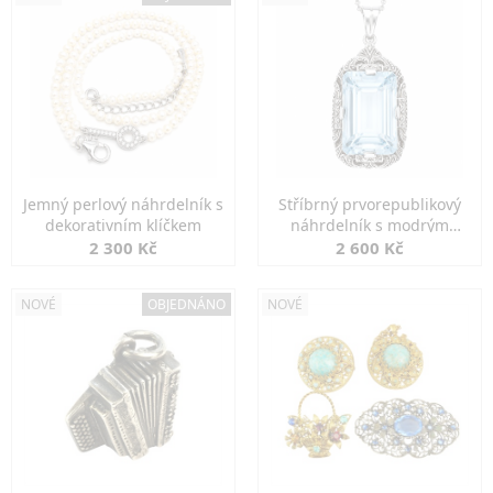
Jemný perlový náhrdelník s
Stříbrný prvorepublikový
dekorativním klíčkem
náhrdelník s modrým
spinelem
2 300 Kč
2 600 Kč
NOVÉ
OBJEDNÁNO
NOVÉ