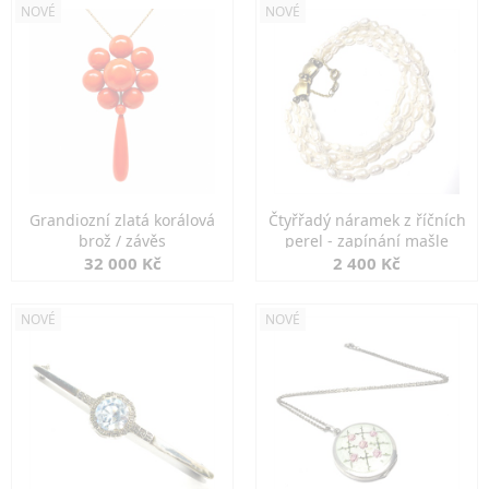
NOVÉ
NOVÉ
Grandiozní zlatá korálová
Čtyřřadý náramek z říčních
brož / závěs
perel - zapínání mašle
32 000 Kč
2 400 Kč
NOVÉ
NOVÉ