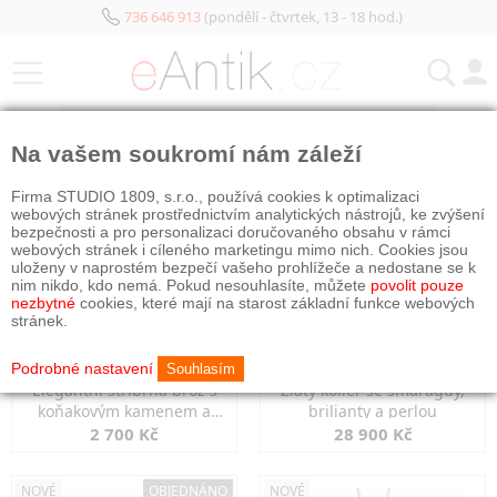
736 646 913
(pondělí - čtvrtek, 13 - 18 hod.)
KATEGORIE
Na vašem soukromí nám záleží
NOVÉ
NOVÉ
Firma STUDIO 1809, s.r.o., používá cookies k optimalizaci
webových stránek prostřednictvím analytických nástrojů, ke zvýšení
bezpečnosti a pro personalizaci doručovaného obsahu v rámci
webových stránek i cíleného marketingu mimo nich. Cookies jsou
uloženy v naprostém bezpečí vašeho prohlížeče a nedostane se k
nim nikdo, kdo nemá. Pokud nesouhlasíte, můžete
povolit pouze
nezbytné
cookies, které mají na starost základní funkce webových
stránek.
Podrobné nastavení
Souhlasím
Elegantní stříbrná brož s
Zlatý kolier se smaragdy,
koňakovým kamenem a
brilianty a perlou
markazity
2 700 Kč
28 900 Kč
NOVÉ
OBJEDNÁNO
NOVÉ