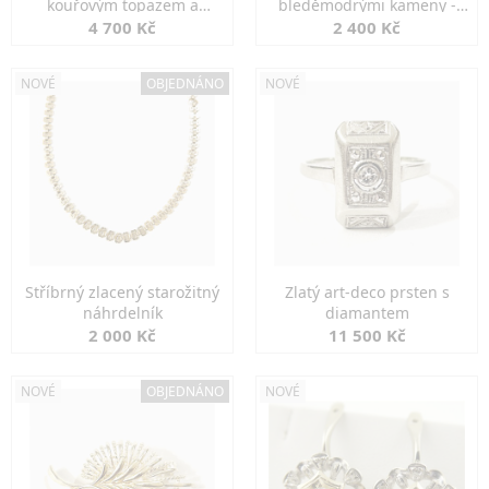
kouřovým topazem a
bleděmodrými kameny -
markazity
jemná elegance
4 700 Kč
2 400 Kč
NOVÉ
OBJEDNÁNO
NOVÉ
Stříbrný zlacený starožitný
Zlatý art-deco prsten s
náhrdelník
diamantem
2 000 Kč
11 500 Kč
NOVÉ
OBJEDNÁNO
NOVÉ