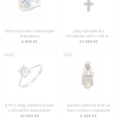
Stříbrný prsten s barevnými
Zlatý náhrdelník s
drahokamy
přírodními safíry 1,00 ct a
diamanty
4 000 Kč
22 000 Kč
NOVÉ
NOVÉ
0,75 ct Zlatý solitérní prsten
Secesní stříbrná brož ve
s přírodním diamantem
tvaru hmyzu s markazity
32 000 Kč
6 300 Kč