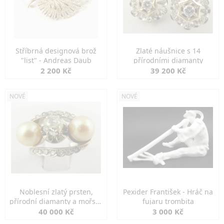
Stříbrná designová brož
Zlaté náušnice s 14
"list" - Andreas Daub
přírodními diamanty
2 200 Kč
39 200 Kč
NOVÉ
NOVÉ
Noblesní zlatý prsten,
Pexider František - Hráč na
přírodní diamanty a mořské
fujaru trombita
perly
40 000 Kč
3 000 Kč