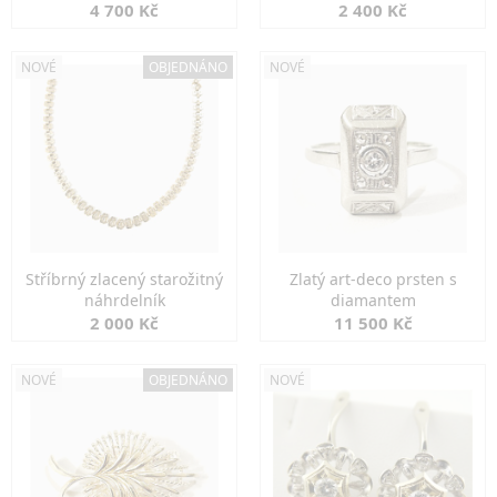
markazity
jemná elegance
4 700 Kč
2 400 Kč
NOVÉ
OBJEDNÁNO
NOVÉ
Stříbrný zlacený starožitný
Zlatý art-deco prsten s
náhrdelník
diamantem
2 000 Kč
11 500 Kč
NOVÉ
OBJEDNÁNO
NOVÉ