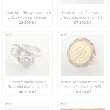
Autorský stříbrný náramek s
Náušnice z bílého zlata s
tyrkysy – výrazný design
přírodními diamanty - 0,30
ct
22 500 Kč
37 300 Kč
NOVÉ
NOVÉ
Prsten z bílého zlata s
Prsten se zlatou mincí Dos
přírodními diamanty - 1,00
Medio Pesos, rok 1945
ct
40 000 Kč
15 600 Kč
NOVÉ
NOVÉ