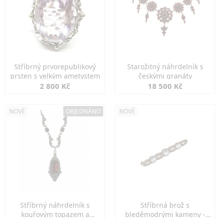
Stříbrný prvorepublikový
Starožitný náhrdelník s
prsten s velkým ametystem
českými granáty
2 800 Kč
18 500 Kč
NOVÉ
OBJEDNÁNO
NOVÉ
Stříbrný náhrdelník s
Stříbrná brož s
kouřovým topazem a
bleděmodrými kameny -