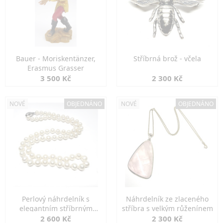
Bauer - Moriskentänzer,
Stříbrná brož - včela
Erasmus Grasser
3 500 Kč
2 300 Kč
NOVÉ
OBJEDNÁNO
NOVÉ
OBJEDNÁNO
Perlový náhrdelník s
Náhrdelník ze zlaceného
elegantním stříbrným
stříbra s velkým růženínem
zapínáním
2 600 Kč
2 300 Kč