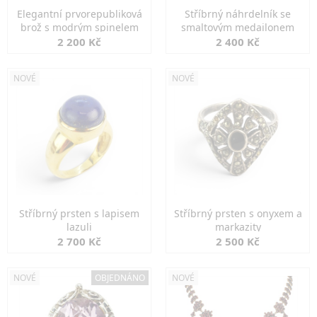
Elegantní prvorepubliková
Stříbrný náhrdelník se
brož s modrým spinelem
smaltovým medailonem
2 200 Kč
2 400 Kč
NOVÉ
NOVÉ
Stříbrný prsten s lapisem
Stříbrný prsten s onyxem a
lazuli
markazity
2 700 Kč
2 500 Kč
NOVÉ
OBJEDNÁNO
NOVÉ