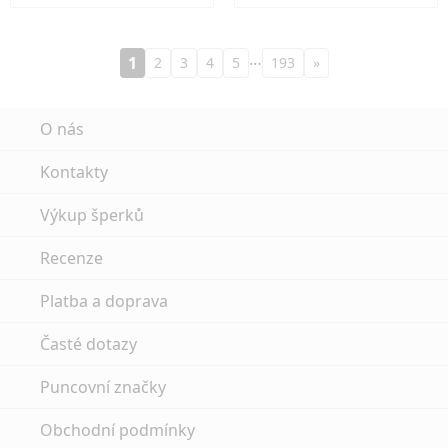
…
1
2
3
4
5
193
»
O nás
Kontakty
Výkup šperků
Recenze
Platba a doprava
Časté dotazy
Puncovní značky
Obchodní podmínky