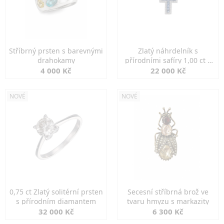
Stříbrný prsten s barevnými
Zlatý náhrdelník s
drahokamy
přírodními safíry 1,00 ct a
diamanty
4 000 Kč
22 000 Kč
NOVÉ
NOVÉ
0,75 ct Zlatý solitérní prsten
Secesní stříbrná brož ve
s přírodním diamantem
tvaru hmyzu s markazity
32 000 Kč
6 300 Kč