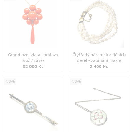
Grandiozní zlatá korálová
Čtyřřadý náramek z říčních
brož / závěs
perel - zapínání mašle
32 000 Kč
2 400 Kč
NOVÉ
NOVÉ