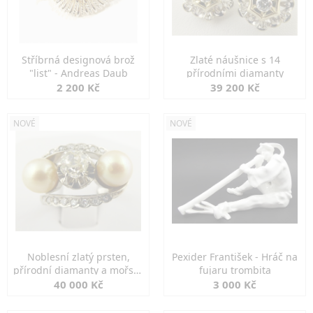
Stříbrná designová brož
Zlaté náušnice s 14
"list" - Andreas Daub
přírodními diamanty
2 200 Kč
39 200 Kč
NOVÉ
NOVÉ
Noblesní zlatý prsten,
Pexider František - Hráč na
přírodní diamanty a mořské
fujaru trombita
perly
40 000 Kč
3 000 Kč