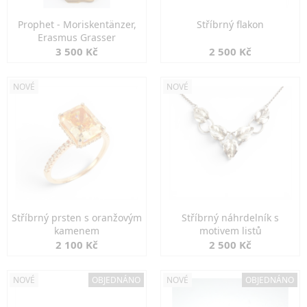
Prophet - Moriskentänzer,
Stříbrný flakon
Erasmus Grasser
3 500 Kč
2 500 Kč
NOVÉ
NOVÉ
Stříbrný prsten s oranžovým
Stříbrný náhrdelník s
kamenem
motivem listů
2 100 Kč
2 500 Kč
NOVÉ
OBJEDNÁNO
NOVÉ
OBJEDNÁNO