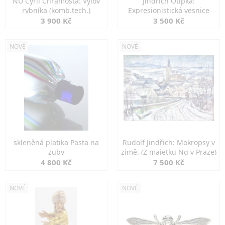
NU Cyril Chramosta: Výlov
Jindřich Otipka:
rybníka (komb.tech.)
Expresionistická vesnice
3 900 Kč
3 500 Kč
NOVÉ
NOVÉ
skleněná platika Pasta na
Rudolf Jindřich: Mokropsy v
zuby
zimě. (Z majetku Ng v Praze)
4 800 Kč
7 500 Kč
NOVÉ
NOVÉ