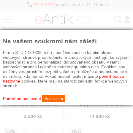
736 646 913
(pondělí - čtvrtek, 13 - 18 hod.)
KATEGORIE
Na vašem soukromí nám záleží
NOVÉ
NOVÉ
Firma STUDIO 1809, s.r.o., používá cookies k optimalizaci
webových stránek prostřednictvím analytických nástrojů, ke zvýšení
bezpečnosti a pro personalizaci doručovaného obsahu v rámci
webových stránek i cíleného marketingu mimo nich. Cookies jsou
uloženy v naprostém bezpečí vašeho prohlížeče a nedostane se k
nim nikdo, kdo nemá. Pokud nesouhlasíte, můžete
povolit pouze
nezbytné
cookies, které mají na starost základní funkce webových
stránek.
Podrobné nastavení
Souhlasím
Stříbrný prsten s granáty
Zlatý prsten s diamanty
2 200 Kč
11 800 Kč
NOVÉ
NOVÉ