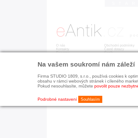
STA
O nás
Obchodní podmínky
Kontakty
Časté dotazy
Recenze
Ceník
Na vašem soukromí nám záleží
Detail položky již není dostupný.
Firma STUDIO 1809, s.r.o., používá cookies k optim
obsahu v rámci webových stránek i cíleného marke
Pokud nesouhlasíte, můžete
povolit pouze nezbytn
© 2003-2026 STUDIO 18
©
1992-2026 Softwarov
Nastavení cookies
Podrobné nastavení
Souhlasím