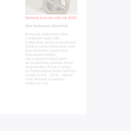
Správný kurs po celý rok 2026!
Otto Gutfreund, Námořník
Bronzová soška byla odlita
z originální sádry Otto
Gutfreunda, kterou posoudil doc.
Šetlík a v rámci limitované série
bylo zhotoveno pouze šest
číslovaných odlitků.
Jde o nerealizovaný návrh
na sochařskou výzdobu domu
Anglobanky v Praze a spadá
do Gutfreundova třetího tvůrčího
období (1920 - 1925) - období
nové věcnosti a civilismu.
Výška 24,4 cm.