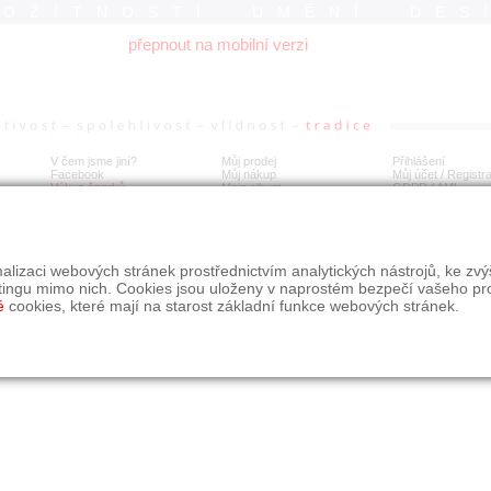
ROŽITNOSTI UMĚNÍ DES
přepnout na mobilní verzi
V čem jsme jiní?
Můj prodej
Přihlášení
Facebook
Můj nákup
Můj účet / Registr
Výkup šperků
Moje album
GDPR
/
AML
alizaci webových stránek prostřednictvím analytických nástrojů, ke zv
tingu mimo nich. Cookies jsou uloženy v naprostém bezpečí vašeho pr
é
cookies, které mají na starost základní funkce webových stránek.
09, s.r.o.
é řešení Studio dmm