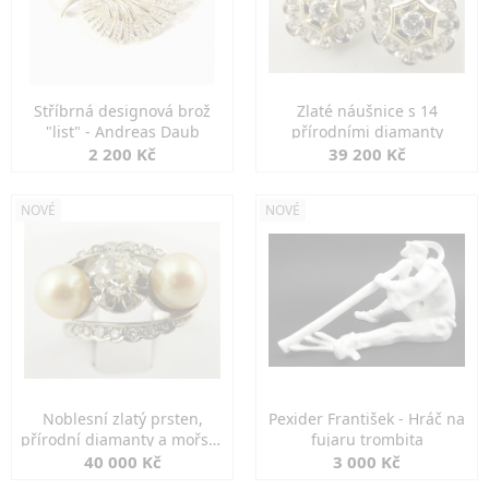
Stříbrná designová brož
Zlaté náušnice s 14
"list" - Andreas Daub
přírodními diamanty
2 200 Kč
39 200 Kč
NOVÉ
NOVÉ
Noblesní zlatý prsten,
Pexider František - Hráč na
přírodní diamanty a mořské
fujaru trombita
perly
40 000 Kč
3 000 Kč