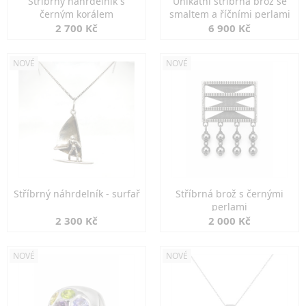
Stříbrný náhrdelník s
Unikátní stříbrná brož se
černým korálem
smaltem a říčními perlami
2 700 Kč
6 900 Kč
NOVÉ
NOVÉ
Stříbrný náhrdelník - surfař
Stříbrná brož s černými
perlami
2 300 Kč
2 000 Kč
NOVÉ
NOVÉ