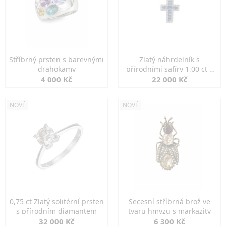
Stříbrný prsten s barevnými
Zlatý náhrdelník s
drahokamy
přírodními safíry 1,00 ct a
diamanty
4 000 Kč
22 000 Kč
NOVÉ
NOVÉ
0,75 ct Zlatý solitérní prsten
Secesní stříbrná brož ve
s přírodním diamantem
tvaru hmyzu s markazity
32 000 Kč
6 300 Kč