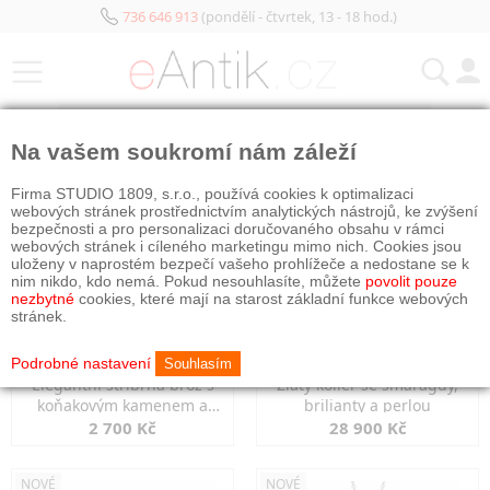
736 646 913
(pondělí - čtvrtek, 13 - 18 hod.)
KATEGORIE
Na vašem soukromí nám záleží
NOVÉ
NOVÉ
Firma STUDIO 1809, s.r.o., používá cookies k optimalizaci
webových stránek prostřednictvím analytických nástrojů, ke zvýšení
bezpečnosti a pro personalizaci doručovaného obsahu v rámci
webových stránek i cíleného marketingu mimo nich. Cookies jsou
uloženy v naprostém bezpečí vašeho prohlížeče a nedostane se k
nim nikdo, kdo nemá. Pokud nesouhlasíte, můžete
povolit pouze
nezbytné
cookies, které mají na starost základní funkce webových
stránek.
Podrobné nastavení
Souhlasím
Elegantní stříbrná brož s
Zlatý kolier se smaragdy,
koňakovým kamenem a
brilianty a perlou
markazity
2 700 Kč
28 900 Kč
NOVÉ
NOVÉ