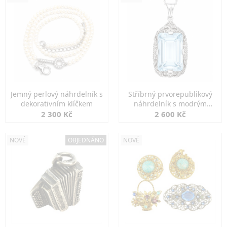
Jemný perlový náhrdelník s
Stříbrný prvorepublikový
dekorativním klíčkem
náhrdelník s modrým
spinelem
2 300 Kč
2 600 Kč
NOVÉ
OBJEDNÁNO
NOVÉ