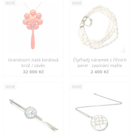
NOVÉ
NOVÉ
Grandiozní zlatá korálová
Čtyřřadý náramek z říčních
brož / závěs
perel - zapínání mašle
32 000 Kč
2 400 Kč
NOVÉ
NOVÉ