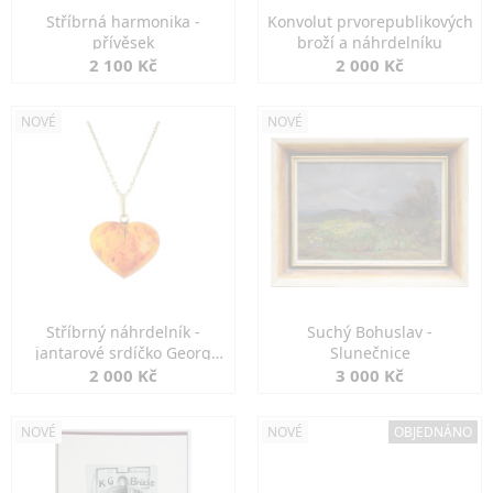
Stříbrná harmonika -
Konvolut prvorepublikových
přívěsek
broží a náhrdelníku
2 100 Kč
2 000 Kč
NOVÉ
NOVÉ
Stříbrný náhrdelník -
Suchý Bohuslav -
jantarové srdíčko Georg
Slunečnice
Kramer
2 000 Kč
3 000 Kč
NOVÉ
NOVÉ
OBJEDNÁNO