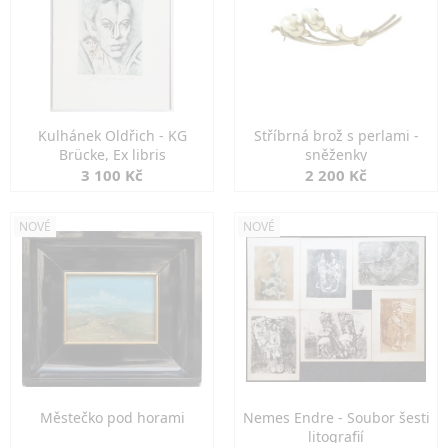
Kulhánek Oldřich - KG
Stříbrná brož s perlami -
Brücke, Ex libris
sněženky
3 100 Kč
2 200 Kč
NOVÉ
NOVÉ
Městečko pod horami
Nemes Endre - Soubor šesti
litografií