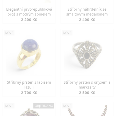
Elegantní prvorepubliková
Stříbrný náhrdelník se
brož s modrým spinelem
smaltovým medailonem
2 200 Kč
2 400 Kč
NOVÉ
NOVÉ
Stříbrný prsten s lapisem
Stříbrný prsten s onyxem a
lazuli
markazity
2 700 Kč
2 500 Kč
NOVÉ
OBJEDNÁNO
NOVÉ