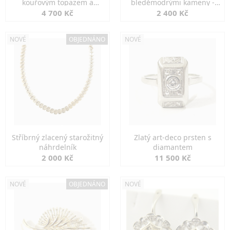
kouřovým topazem a
bleděmodrými kameny -
markazity
jemná elegance
4 700 Kč
2 400 Kč
NOVÉ
OBJEDNÁNO
NOVÉ
Stříbrný zlacený starožitný
Zlatý art-deco prsten s
náhrdelník
diamantem
2 000 Kč
11 500 Kč
NOVÉ
OBJEDNÁNO
NOVÉ