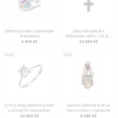
Stříbrný prsten s barevnými
Zlatý náhrdelník s
drahokamy
přírodními safíry 1,00 ct a
diamanty
4 000 Kč
22 000 Kč
NOVÉ
NOVÉ
0,75 ct Zlatý solitérní prsten
Secesní stříbrná brož ve
s přírodním diamantem
tvaru hmyzu s markazity
32 000 Kč
6 300 Kč