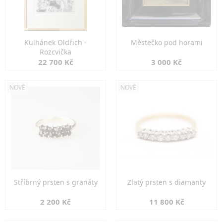
Kulhánek Oldřich -
Městečko pod horami
Rozcvička
22 700 Kč
3 000 Kč
NOVÉ
NOVÉ
Stříbrný prsten s granáty
Zlatý prsten s diamanty
2 200 Kč
11 800 Kč