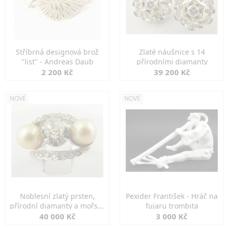
Stříbrná designová brož
Zlaté náušnice s 14
"list" - Andreas Daub
přírodními diamanty
2 200 Kč
39 200 Kč
NOVÉ
NOVÉ
Noblesní zlatý prsten,
Pexider František - Hráč na
přírodní diamanty a mořské
fujaru trombita
perly
40 000 Kč
3 000 Kč