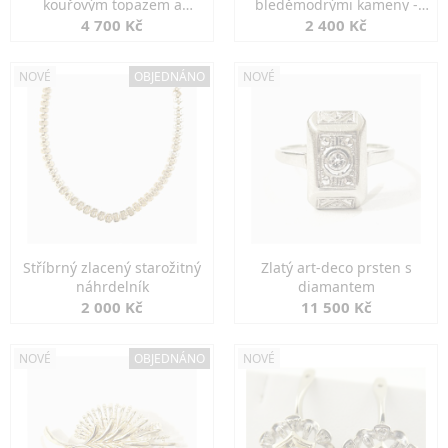
kouřovým topazem a
bleděmodrými kameny -
markazity
jemná elegance
4 700 Kč
2 400 Kč
NOVÉ
OBJEDNÁNO
NOVÉ
Stříbrný zlacený starožitný
Zlatý art-deco prsten s
náhrdelník
diamantem
2 000 Kč
11 500 Kč
NOVÉ
OBJEDNÁNO
NOVÉ