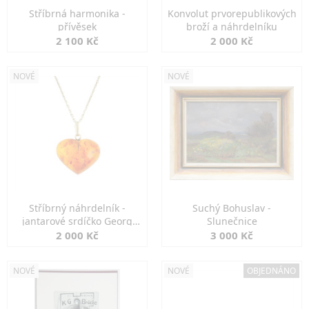
Stříbrná harmonika -
Konvolut prvorepublikových
přívěsek
broží a náhrdelníku
2 100 Kč
2 000 Kč
NOVÉ
NOVÉ
Stříbrný náhrdelník -
Suchý Bohuslav -
jantarové srdíčko Georg
Slunečnice
Kramer
2 000 Kč
3 000 Kč
NOVÉ
NOVÉ
OBJEDNÁNO