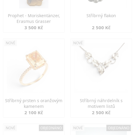
Prophet - Moriskentänzer,
Stříbrný flakon
Erasmus Grasser
3 500 Kč
2 500 Kč
NOVÉ
NOVÉ
Stříbrný prsten s oranžovým
Stříbrný náhrdelník s
kamenem
motivem listů
2 100 Kč
2 500 Kč
NOVÉ
OBJEDNÁNO
NOVÉ
OBJEDNÁNO