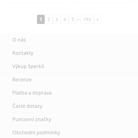
…
1
2
3
4
5
193
»
O nás
Kontakty
Výkup šperků
Recenze
Platba a doprava
Časté dotazy
Puncovní značky
Obchodní podmínky