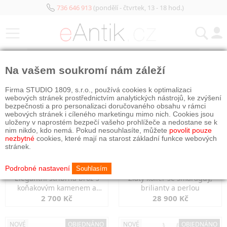
736 646 913
(pondělí - čtvrtek, 13 - 18 hod.)
KATEGORIE
Na vašem soukromí nám záleží
NOVÉ
OBJEDNÁNO
NOVÉ
OBJEDNÁNO
Firma STUDIO 1809, s.r.o., používá cookies k optimalizaci
webových stránek prostřednictvím analytických nástrojů, ke zvýšení
bezpečnosti a pro personalizaci doručovaného obsahu v rámci
webových stránek i cíleného marketingu mimo nich. Cookies jsou
uloženy v naprostém bezpečí vašeho prohlížeče a nedostane se k
nim nikdo, kdo nemá. Pokud nesouhlasíte, můžete
povolit pouze
nezbytné
cookies, které mají na starost základní funkce webových
stránek.
Podrobné nastavení
Souhlasím
Elegantní stříbrná brož s
Zlatý kolier se smaragdy,
koňakovým kamenem a
brilianty a perlou
markazity
2 700 Kč
28 900 Kč
NOVÉ
OBJEDNÁNO
NOVÉ
OBJEDNÁNO