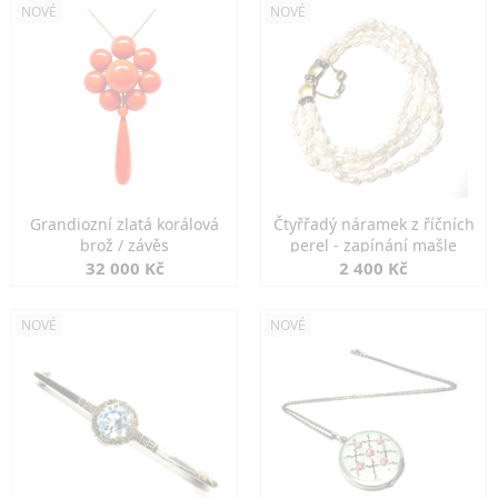
NOVÉ
NOVÉ
Grandiozní zlatá korálová
Čtyřřadý náramek z říčních
brož / závěs
perel - zapínání mašle
32 000 Kč
2 400 Kč
NOVÉ
NOVÉ