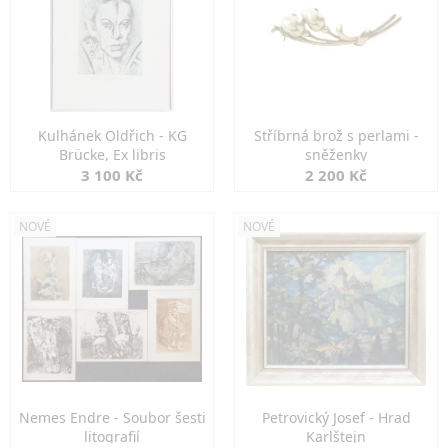
Kulhánek Oldřich - KG
Stříbrná brož s perlami -
Brücke, Ex libris
sněženky
3 100 Kč
2 200 Kč
NOVÉ
NOVÉ
Nemes Endre - Soubor šesti
Petrovický Josef - Hrad
litografií
Karlštejn