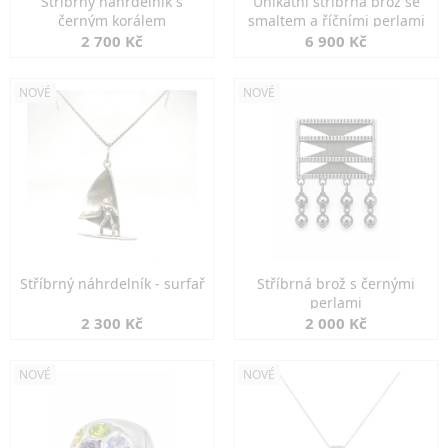
Stříbrný náhrdelník s
Unikátní stříbrná brož se
černým korálem
smaltem a říčními perlami
2 700 Kč
6 900 Kč
NOVÉ
NOVÉ
Stříbrný náhrdelník - surfař
Stříbrná brož s černými
perlami
2 300 Kč
2 000 Kč
NOVÉ
NOVÉ