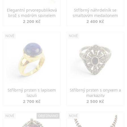
Elegantní prvorepubliková
Stříbrný náhrdelník se
brož s modrým spinelem
smaltovým medailonem
2 200 Kč
2 400 Kč
NOVÉ
NOVÉ
Stříbrný prsten s lapisem
Stříbrný prsten s onyxem a
lazuli
markazity
2 700 Kč
2 500 Kč
NOVÉ
OBJEDNÁNO
NOVÉ