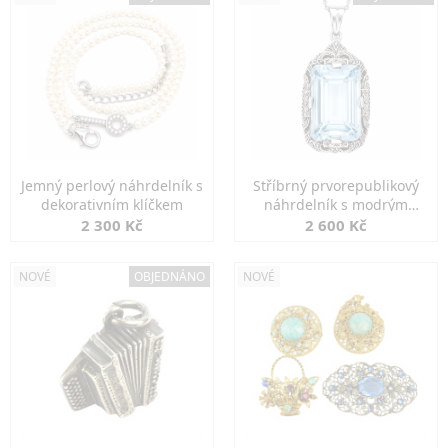
Jemný perlový náhrdelník s
Stříbrný prvorepublikový
dekorativním klíčkem
náhrdelník s modrým
spinelem
2 300 Kč
2 600 Kč
NOVÉ
OBJEDNÁNO
NOVÉ