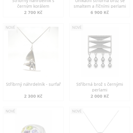
Stříbrný náhrdelník s
Unikátní stříbrná brož se
černým korálem
smaltem a říčními perlami
2 700 Kč
6 900 Kč
NOVÉ
NOVÉ
Stříbrný náhrdelník - surfař
Stříbrná brož s černými
perlami
2 300 Kč
2 000 Kč
NOVÉ
NOVÉ