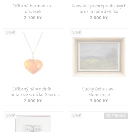
Stříbrná harmonika -
Konvolut prvorepublikových
přívěsek
broží a náhrdelníku
2 100 Kč
2 000 Kč
NOVÉ
NOVÉ
Stříbrný náhrdelník -
Suchý Bohuslav -
jantarové srdíčko Georg
Slunečnice
Kramer
2 000 Kč
3 000 Kč
NOVÉ
NOVÉ
OBJEDNÁNO