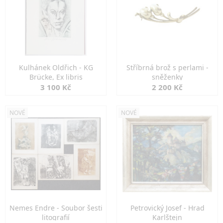
Kulhánek Oldřich - KG
Stříbrná brož s perlami -
Brücke, Ex libris
sněženky
3 100 Kč
2 200 Kč
NOVÉ
NOVÉ
Nemes Endre - Soubor šesti
Petrovický Josef - Hrad
litografií
Karlštejn