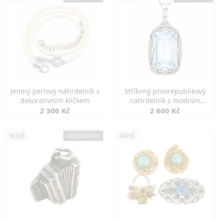
Jemný perlový náhrdelník s
Stříbrný prvorepublikový
dekorativním klíčkem
náhrdelník s modrým
spinelem
2 300 Kč
2 600 Kč
NOVÉ
OBJEDNÁNO
NOVÉ