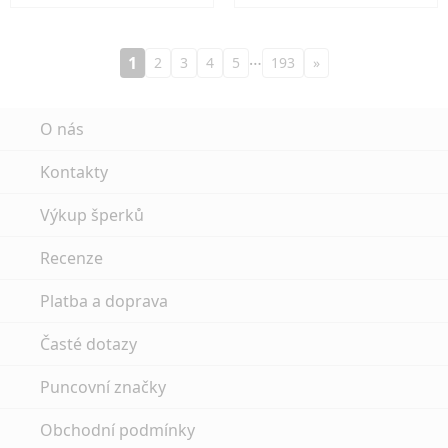
…
1
2
3
4
5
193
»
O nás
Kontakty
Výkup šperků
Recenze
Platba a doprava
Časté dotazy
Puncovní značky
Obchodní podmínky