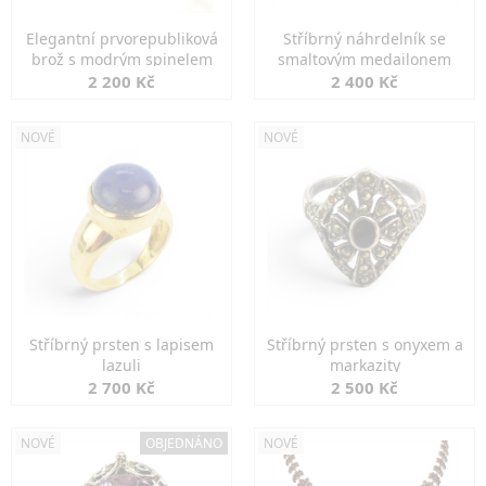
Elegantní prvorepubliková
Stříbrný náhrdelník se
brož s modrým spinelem
smaltovým medailonem
2 200 Kč
2 400 Kč
NOVÉ
NOVÉ
Stříbrný prsten s lapisem
Stříbrný prsten s onyxem a
lazuli
markazity
2 700 Kč
2 500 Kč
NOVÉ
OBJEDNÁNO
NOVÉ