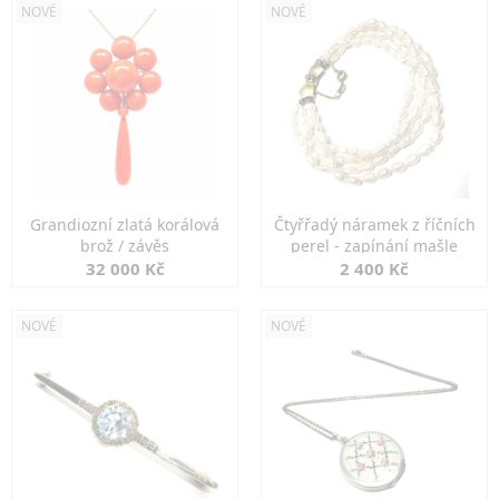
NOVÉ
NOVÉ
Grandiozní zlatá korálová
Čtyřřadý náramek z říčních
brož / závěs
perel - zapínání mašle
32 000 Kč
2 400 Kč
NOVÉ
NOVÉ