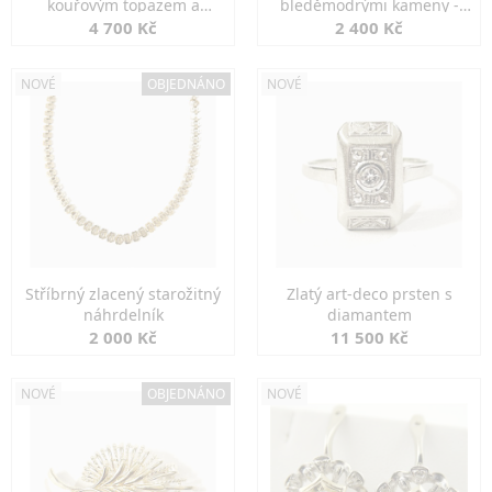
kouřovým topazem a
bleděmodrými kameny -
markazity
jemná elegance
4 700 Kč
2 400 Kč
NOVÉ
OBJEDNÁNO
NOVÉ
Stříbrný zlacený starožitný
Zlatý art-deco prsten s
náhrdelník
diamantem
2 000 Kč
11 500 Kč
NOVÉ
OBJEDNÁNO
NOVÉ