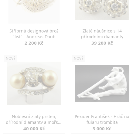
Stříbrná designová brož
Zlaté náušnice s 14
"list" - Andreas Daub
přírodními diamanty
2 200 Kč
39 200 Kč
NOVÉ
NOVÉ
Noblesní zlatý prsten,
Pexider František - Hráč na
přírodní diamanty a mořské
fujaru trombita
perly
40 000 Kč
3 000 Kč