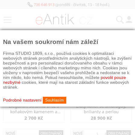
736 646 913
(pondělí - čtvrtek, 13 - 18 hod.)
KATEGORIE
Na vašem soukromí nám záleží
NOVÉ
OBJEDNÁNO
NOVÉ
OBJEDNÁNO
Firma STUDIO 1809, s.r.o., používá cookies k optimalizaci
webových stránek prostřednictvím analytických nástrojů, ke zvýšení
bezpečnosti a pro personalizaci doručovaného obsahu v rámci
webových stránek i cíleného marketingu mimo nich. Cookies jsou
uloženy v naprostém bezpečí vašeho prohlížeče a nedostane se k
nim nikdo, kdo nemá. Pokud nesouhlasíte, můžete
povolit pouze
nezbytné
cookies, které mají na starost základní funkce webových
stránek.
Podrobné nastavení
Souhlasím
Elegantní stříbrná brož s
Zlatý kolier se smaragdy,
koňakovým kamenem a
brilianty a perlou
markazity
2 700 Kč
28 900 Kč
NOVÉ
OBJEDNÁNO
NOVÉ
OBJEDNÁNO