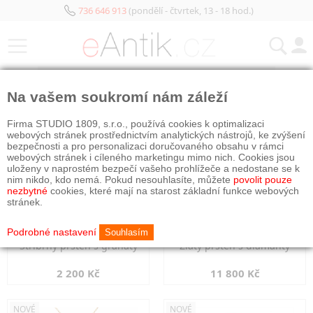
736 646 913
(pondělí - čtvrtek, 13 - 18 hod.)
KATEGORIE
Na vašem soukromí nám záleží
NOVÉ
NOVÉ
Firma STUDIO 1809, s.r.o., používá cookies k optimalizaci
webových stránek prostřednictvím analytických nástrojů, ke zvýšení
bezpečnosti a pro personalizaci doručovaného obsahu v rámci
webových stránek i cíleného marketingu mimo nich. Cookies jsou
uloženy v naprostém bezpečí vašeho prohlížeče a nedostane se k
nim nikdo, kdo nemá. Pokud nesouhlasíte, můžete
povolit pouze
nezbytné
cookies, které mají na starost základní funkce webových
stránek.
Podrobné nastavení
Souhlasím
Stříbrný prsten s granáty
Zlatý prsten s diamanty
2 200 Kč
11 800 Kč
NOVÉ
NOVÉ