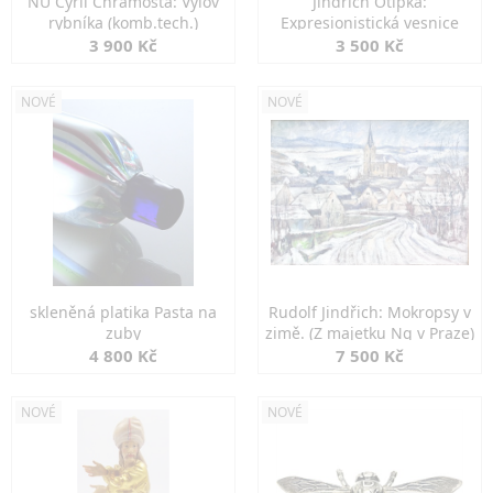
NU Cyril Chramosta: Výlov
Jindřich Otipka:
rybníka (komb.tech.)
Expresionistická vesnice
3 900 Kč
3 500 Kč
NOVÉ
NOVÉ
skleněná platika Pasta na
Rudolf Jindřich: Mokropsy v
zuby
zimě. (Z majetku Ng v Praze)
4 800 Kč
7 500 Kč
NOVÉ
NOVÉ