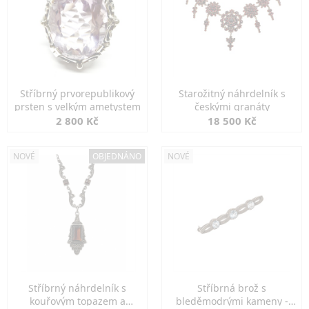
Stříbrný prvorepublikový
Starožitný náhrdelník s
prsten s velkým ametystem
českými granáty
2 800 Kč
18 500 Kč
NOVÉ
OBJEDNÁNO
NOVÉ
Stříbrný náhrdelník s
Stříbrná brož s
kouřovým topazem a
bleděmodrými kameny -