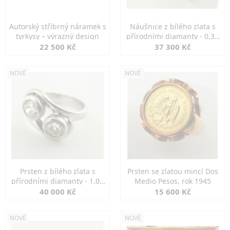
Autorský stříbrný náramek s
Náušnice z bílého zlata s
tyrkysy – výrazný design
přírodními diamanty - 0,30
ct
22 500 Kč
37 300 Kč
NOVÉ
NOVÉ
Prsten z bílého zlata s
Prsten se zlatou mincí Dos
přírodními diamanty - 1,00
Medio Pesos, rok 1945
ct
40 000 Kč
15 600 Kč
NOVÉ
NOVÉ