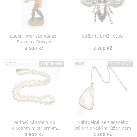
Bauer - Moriskentänzer,
Stříbrná brož - včela
Erasmus Grasser
3 500 Kč
2 300 Kč
NOVÉ
OBJEDNÁNO
NOVÉ
OBJEDNÁNO
Perlový náhrdelník s
Náhrdelník ze zlaceného
elegantním stříbrným
stříbra s velkým růženínem
zapínáním
2 600 Kč
2 300 Kč