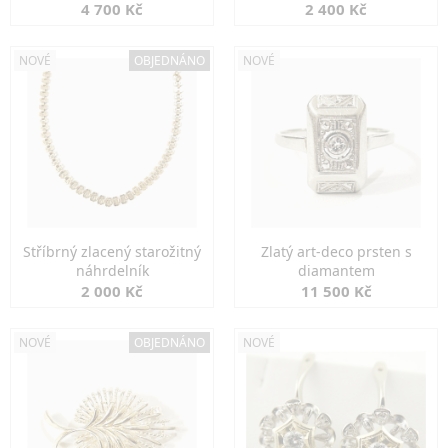
markazity
jemná elegance
4 700 Kč
2 400 Kč
NOVÉ
OBJEDNÁNO
NOVÉ
Stříbrný zlacený starožitný
Zlatý art-deco prsten s
náhrdelník
diamantem
2 000 Kč
11 500 Kč
NOVÉ
OBJEDNÁNO
NOVÉ