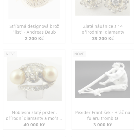
Stříbrná designová brož
Zlaté náušnice s 14
"list" - Andreas Daub
přírodními diamanty
2 200 Kč
39 200 Kč
NOVÉ
NOVÉ
Noblesní zlatý prsten,
Pexider František - Hráč na
přírodní diamanty a mořské
fujaru trombita
perly
40 000 Kč
3 000 Kč