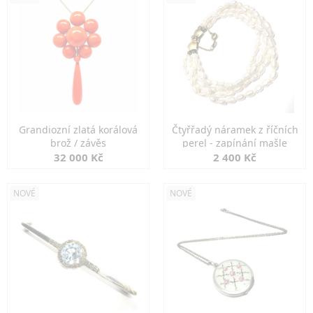
Grandiozní zlatá korálová
Čtyřřadý náramek z říčních
brož / závěs
perel - zapínání mašle
32 000 Kč
2 400 Kč
NOVÉ
NOVÉ