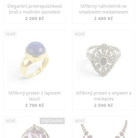
Elegantní prvorepubliková
Stříbrný náhrdelník se
brož s modrým spinelem
smaltovým medailonem
2 200 Kč
2 400 Kč
NOVÉ
NOVÉ
Stříbrný prsten s lapisem
Stříbrný prsten s onyxem a
lazuli
markazity
2 700 Kč
2 500 Kč
NOVÉ
OBJEDNÁNO
NOVÉ