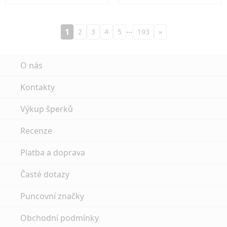
…
1
2
3
4
5
193
»
O nás
Kontakty
Výkup šperků
Recenze
Platba a doprava
Časté dotazy
Puncovní značky
Obchodní podmínky