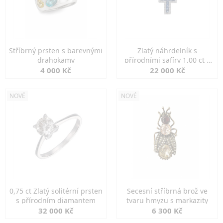
Stříbrný prsten s barevnými
Zlatý náhrdelník s
drahokamy
přírodními safíry 1,00 ct a
diamanty
4 000 Kč
22 000 Kč
NOVÉ
NOVÉ
0,75 ct Zlatý solitérní prsten
Secesní stříbrná brož ve
s přírodním diamantem
tvaru hmyzu s markazity
32 000 Kč
6 300 Kč