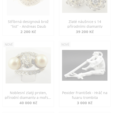
Stříbrná designová brož
Zlaté náušnice s 14
"list" - Andreas Daub
přírodními diamanty
2 200 Kč
39 200 Kč
NOVÉ
NOVÉ
Noblesní zlatý prsten,
Pexider František - Hráč na
přírodní diamanty a mořské
fujaru trombita
perly
40 000 Kč
3 000 Kč