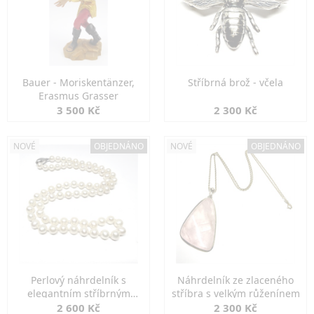
Bauer - Moriskentänzer,
Stříbrná brož - včela
Erasmus Grasser
3 500 Kč
2 300 Kč
NOVÉ
OBJEDNÁNO
NOVÉ
OBJEDNÁNO
Perlový náhrdelník s
Náhrdelník ze zlaceného
elegantním stříbrným
stříbra s velkým růženínem
zapínáním
2 600 Kč
2 300 Kč