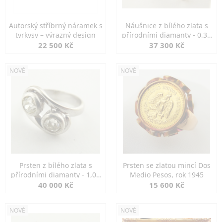
Autorský stříbrný náramek s
Náušnice z bílého zlata s
tyrkysy – výrazný design
přírodními diamanty - 0,30
ct
22 500 Kč
37 300 Kč
NOVÉ
NOVÉ
Prsten z bílého zlata s
Prsten se zlatou mincí Dos
přírodními diamanty - 1,00
Medio Pesos, rok 1945
ct
40 000 Kč
15 600 Kč
NOVÉ
NOVÉ