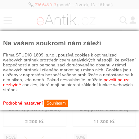
736 646 913
(pondělí - čtvrtek, 13 - 18 hod.)
KATEGORIE
Na vašem soukromí nám záleží
NOVÉ
NOVÉ
Firma STUDIO 1809, s.r.o., používá cookies k optimalizaci
webových stránek prostřednictvím analytických nástrojů, ke zvýšení
bezpečnosti a pro personalizaci doručovaného obsahu v rámci
webových stránek i cíleného marketingu mimo nich. Cookies jsou
uloženy v naprostém bezpečí vašeho prohlížeče a nedostane se k
nim nikdo, kdo nemá. Pokud nesouhlasíte, můžete
povolit pouze
nezbytné
cookies, které mají na starost základní funkce webových
stránek.
Podrobné nastavení
Souhlasím
Stříbrný prsten s granáty
Zlatý prsten s diamanty
2 200 Kč
11 800 Kč
NOVÉ
NOVÉ