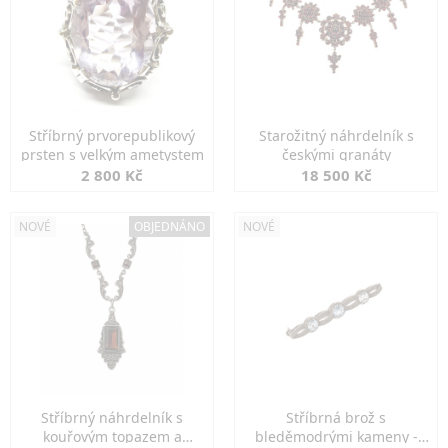
Stříbrný prvorepublikový
Starožitný náhrdelník s
prsten s velkým ametystem
českými granáty
2 800 Kč
18 500 Kč
NOVÉ
OBJEDNÁNO
NOVÉ
Stříbrný náhrdelník s
Stříbrná brož s
kouřovým topazem a
bleděmodrými kameny -