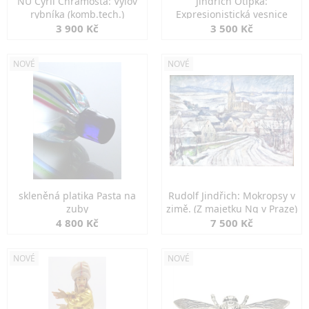
NU Cyril Chramosta: Výlov
Jindřich Otipka:
rybníka (komb.tech.)
Expresionistická vesnice
3 900 Kč
3 500 Kč
NOVÉ
NOVÉ
skleněná platika Pasta na
Rudolf Jindřich: Mokropsy v
zuby
zimě. (Z majetku Ng v Praze)
4 800 Kč
7 500 Kč
NOVÉ
NOVÉ