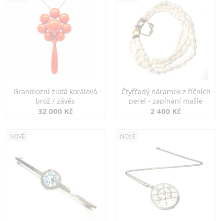
Grandiozní zlatá korálová
Čtyřřadý náramek z říčních
brož / závěs
perel - zapínání mašle
32 000 Kč
2 400 Kč
NOVÉ
NOVÉ