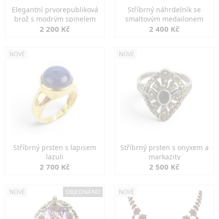
Elegantní prvorepubliková
Stříbrný náhrdelník se
brož s modrým spinelem
smaltovým medailonem
2 200 Kč
2 400 Kč
NOVÉ
NOVÉ
Stříbrný prsten s lapisem
Stříbrný prsten s onyxem a
lazuli
markazity
2 700 Kč
2 500 Kč
NOVÉ
OBJEDNÁNO
NOVÉ