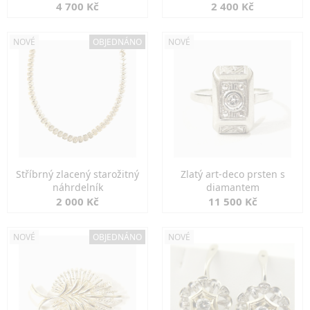
markazity
jemná elegance
4 700 Kč
2 400 Kč
NOVÉ
OBJEDNÁNO
NOVÉ
Stříbrný zlacený starožitný
Zlatý art-deco prsten s
náhrdelník
diamantem
2 000 Kč
11 500 Kč
NOVÉ
OBJEDNÁNO
NOVÉ