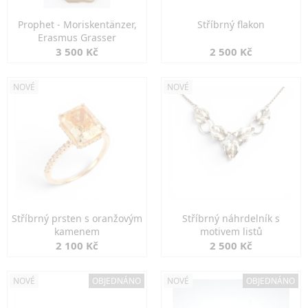
Prophet - Moriskentänzer,
Stříbrný flakon
Erasmus Grasser
3 500 Kč
2 500 Kč
NOVÉ
NOVÉ
Stříbrný prsten s oranžovým
Stříbrný náhrdelník s
kamenem
motivem listů
2 100 Kč
2 500 Kč
NOVÉ
OBJEDNÁNO
NOVÉ
OBJEDNÁNO