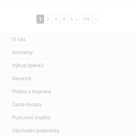
…
1
2
3
4
5
193
»
O nás
Kontakty
Výkup šperků
Recenze
Platba a doprava
Časté dotazy
Puncovní značky
Obchodní podmínky