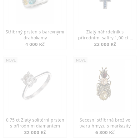
Stříbrný prsten s barevnými
Zlatý náhrdelník s
drahokamy
přírodními safíry 1,00 ct a
diamanty
4 000 Kč
22 000 Kč
NOVÉ
NOVÉ
0,75 ct Zlatý solitérní prsten
Secesní stříbrná brož ve
s přírodním diamantem
tvaru hmyzu s markazity
32 000 Kč
6 300 Kč