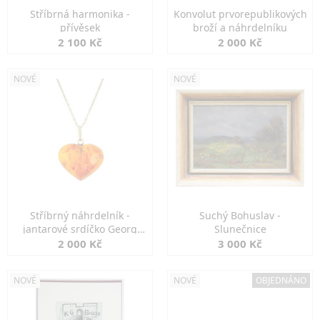
Stříbrná harmonika -
Konvolut prvorepublikových
přívěsek
broží a náhrdelníku
2 100 Kč
2 000 Kč
NOVÉ
NOVÉ
Stříbrný náhrdelník -
Suchý Bohuslav -
jantarové srdíčko Georg
Slunečnice
Kramer
2 000 Kč
3 000 Kč
NOVÉ
NOVÉ
OBJEDNÁNO