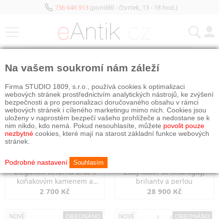
736 646 913
(pondělí - čtvrtek, 13 - 18 hod.)
KATEGORIE
Na vašem soukromí nám záleží
NOVÉ
NOVÉ
OBJEDNÁNO
Firma STUDIO 1809, s.r.o., používá cookies k optimalizaci
webových stránek prostřednictvím analytických nástrojů, ke zvýšení
bezpečnosti a pro personalizaci doručovaného obsahu v rámci
webových stránek i cíleného marketingu mimo nich. Cookies jsou
uloženy v naprostém bezpečí vašeho prohlížeče a nedostane se k
nim nikdo, kdo nemá. Pokud nesouhlasíte, můžete
povolit pouze
nezbytné
cookies, které mají na starost základní funkce webových
stránek.
Podrobné nastavení
Souhlasím
Elegantní stříbrná brož s
Zlatý kolier se smaragdy,
koňakovým kamenem a
brilianty a perlou
markazity
2 700 Kč
28 900 Kč
NOVÉ
OBJEDNÁNO
NOVÉ
OBJEDNÁNO