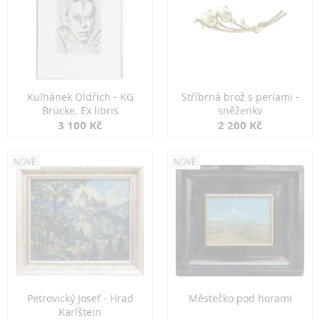
Kulhánek Oldřich - KG
Stříbrná brož s perlami -
Brücke, Ex libris
sněženky
3 100 Kč
2 200 Kč
NOVÉ
NOVÉ
Petrovický Josef - Hrad
Městečko pod horami
Karlštejn