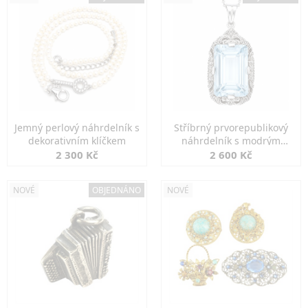
Jemný perlový náhrdelník s
Stříbrný prvorepublikový
dekorativním klíčkem
náhrdelník s modrým
spinelem
2 300 Kč
2 600 Kč
NOVÉ
OBJEDNÁNO
NOVÉ