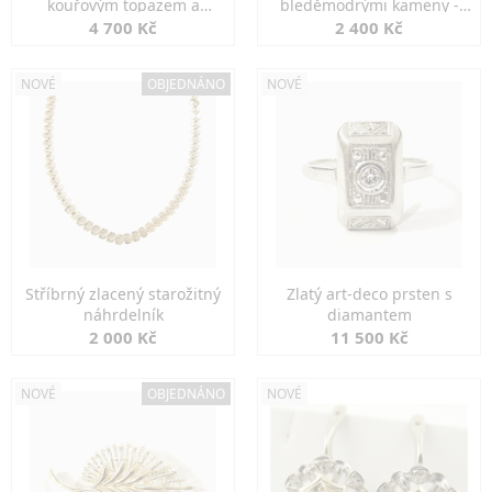
kouřovým topazem a
bleděmodrými kameny -
markazity
jemná elegance
4 700 Kč
2 400 Kč
NOVÉ
OBJEDNÁNO
NOVÉ
Stříbrný zlacený starožitný
Zlatý art-deco prsten s
náhrdelník
diamantem
2 000 Kč
11 500 Kč
NOVÉ
OBJEDNÁNO
NOVÉ