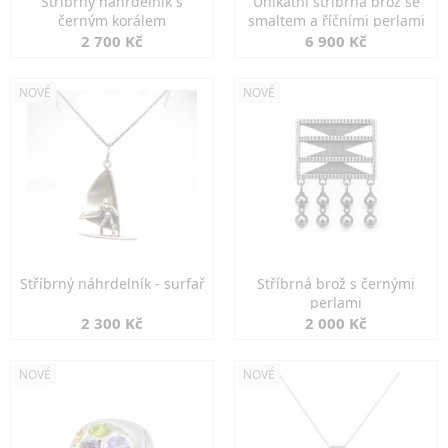
Stříbrný náhrdelník s
Unikátní stříbrná brož se
černým korálem
smaltem a říčními perlami
2 700 Kč
6 900 Kč
NOVÉ
NOVÉ
Stříbrný náhrdelník - surfař
Stříbrná brož s černými
perlami
2 300 Kč
2 000 Kč
NOVÉ
NOVÉ