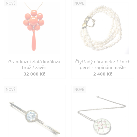
NOVÉ
NOVÉ
Grandiozní zlatá korálová
Čtyřřadý náramek z říčních
brož / závěs
perel - zapínání mašle
32 000 Kč
2 400 Kč
NOVÉ
NOVÉ