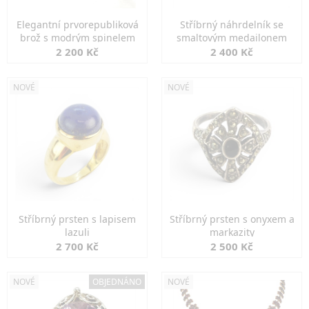
Elegantní prvorepubliková
Stříbrný náhrdelník se
brož s modrým spinelem
smaltovým medailonem
2 200 Kč
2 400 Kč
NOVÉ
NOVÉ
Stříbrný prsten s lapisem
Stříbrný prsten s onyxem a
lazuli
markazity
2 700 Kč
2 500 Kč
NOVÉ
OBJEDNÁNO
NOVÉ