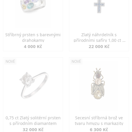
Stříbrný prsten s barevnými
Zlatý náhrdelník s
drahokamy
přírodními safíry 1,00 ct a
diamanty
4 000 Kč
22 000 Kč
NOVÉ
NOVÉ
0,75 ct Zlatý solitérní prsten
Secesní stříbrná brož ve
s přírodním diamantem
tvaru hmyzu s markazity
32 000 Kč
6 300 Kč