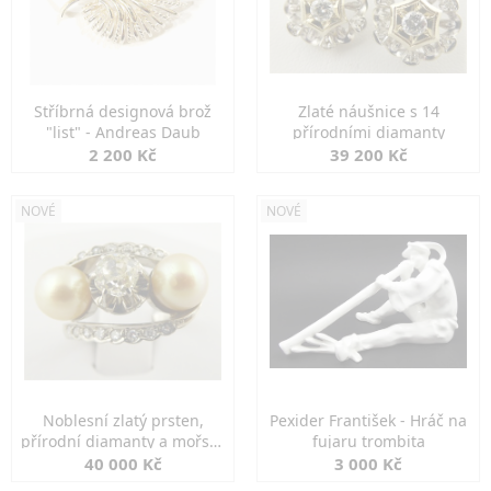
Stříbrná designová brož
Zlaté náušnice s 14
"list" - Andreas Daub
přírodními diamanty
2 200 Kč
39 200 Kč
NOVÉ
NOVÉ
Noblesní zlatý prsten,
Pexider František - Hráč na
přírodní diamanty a mořské
fujaru trombita
perly
40 000 Kč
3 000 Kč