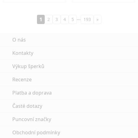
…
1
2
3
4
5
193
»
O nás
Kontakty
Výkup šperků
Recenze
Platba a doprava
Časté dotazy
Puncovní značky
Obchodní podmínky