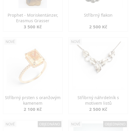
Prophet - Moriskentänzer,
Stříbrný flakon
Erasmus Grasser
3 500 Kč
2 500 Kč
NOVÉ
NOVÉ
Stříbrný prsten s oranžovým
Stříbrný náhrdelník s
kamenem
motivem listů
2 100 Kč
2 500 Kč
NOVÉ
OBJEDNÁNO
NOVÉ
OBJEDNÁNO