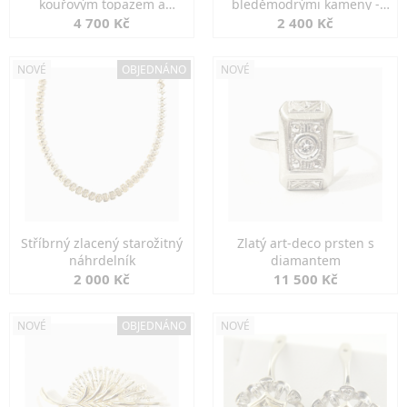
kouřovým topazem a
bleděmodrými kameny -
markazity
jemná elegance
4 700 Kč
2 400 Kč
NOVÉ
OBJEDNÁNO
NOVÉ
Stříbrný zlacený starožitný
Zlatý art-deco prsten s
náhrdelník
diamantem
2 000 Kč
11 500 Kč
NOVÉ
OBJEDNÁNO
NOVÉ