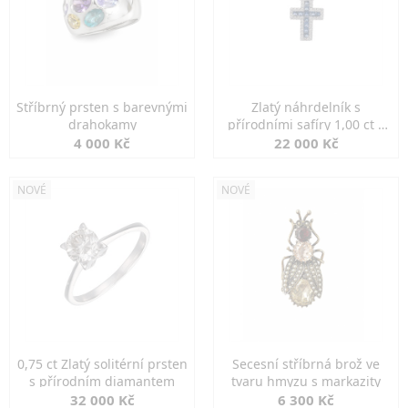
Stříbrný prsten s barevnými
Zlatý náhrdelník s
drahokamy
přírodními safíry 1,00 ct a
diamanty
4 000 Kč
22 000 Kč
NOVÉ
NOVÉ
0,75 ct Zlatý solitérní prsten
Secesní stříbrná brož ve
s přírodním diamantem
tvaru hmyzu s markazity
32 000 Kč
6 300 Kč