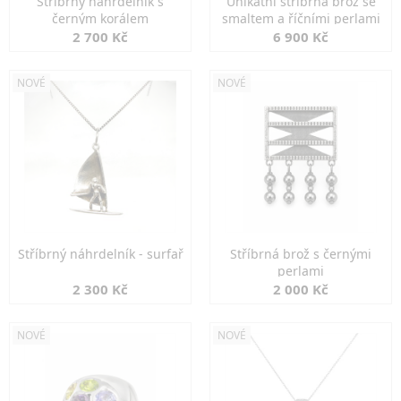
Stříbrný náhrdelník s
Unikátní stříbrná brož se
černým korálem
smaltem a říčními perlami
2 700 Kč
6 900 Kč
NOVÉ
NOVÉ
Stříbrný náhrdelník - surfař
Stříbrná brož s černými
perlami
2 300 Kč
2 000 Kč
NOVÉ
NOVÉ