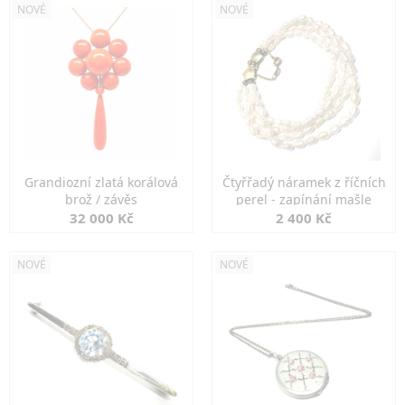
NOVÉ
NOVÉ
Grandiozní zlatá korálová
Čtyřřadý náramek z říčních
brož / závěs
perel - zapínání mašle
32 000 Kč
2 400 Kč
NOVÉ
NOVÉ