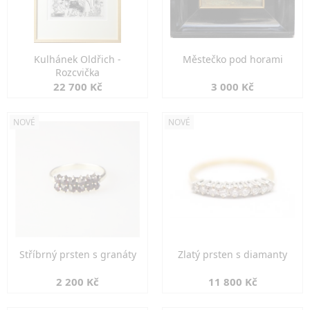
Kulhánek Oldřich -
Městečko pod horami
Rozcvička
22 700 Kč
3 000 Kč
NOVÉ
NOVÉ
Stříbrný prsten s granáty
Zlatý prsten s diamanty
2 200 Kč
11 800 Kč