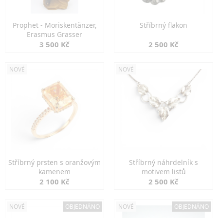
Prophet - Moriskentänzer,
Stříbrný flakon
Erasmus Grasser
3 500 Kč
2 500 Kč
NOVÉ
NOVÉ
Stříbrný prsten s oranžovým
Stříbrný náhrdelník s
kamenem
motivem listů
2 100 Kč
2 500 Kč
NOVÉ
OBJEDNÁNO
NOVÉ
OBJEDNÁNO