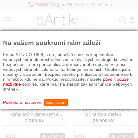
736 646 913
(pondělí - čtvrtek, 13 - 18 hod.)
KATEGORIE
Na vašem soukromí nám záleží
NOVÉ
OBJEDNÁNO
NOVÉ
OBJEDNÁNO
Firma STUDIO 1809, s.r.o., používá cookies k optimalizaci
webových stránek prostřednictvím analytických nástrojů, ke zvýšení
bezpečnosti a pro personalizaci doručovaného obsahu v rámci
webových stránek i cíleného marketingu mimo nich. Cookies jsou
uloženy v naprostém bezpečí vašeho prohlížeče a nedostane se k
nim nikdo, kdo nemá. Pokud nesouhlasíte, můžete
povolit pouze
nezbytné
cookies, které mají na starost základní funkce webových
stránek.
Podrobné nastavení
Souhlasím
Elegantní stříbrná brož s
Zlatý kolier se smaragdy,
koňakovým kamenem a
brilianty a perlou
markazity
2 700 Kč
28 900 Kč
NOVÉ
OBJEDNÁNO
NOVÉ
OBJEDNÁNO