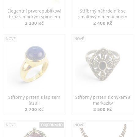
Elegantní prvorepubliková
Stříbrný náhrdelník se
brož s modrým spinelem
smaltovým medailonem
2 200 Kč
2 400 Kč
NOVÉ
NOVÉ
Stříbrný prsten s lapisem
Stříbrný prsten s onyxem a
lazuli
markazity
2 700 Kč
2 500 Kč
NOVÉ
OBJEDNÁNO
NOVÉ