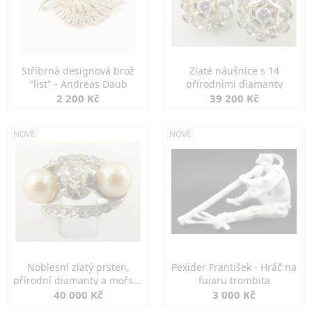
Stříbrná designová brož
Zlaté náušnice s 14
"list" - Andreas Daub
přírodními diamanty
2 200 Kč
39 200 Kč
NOVÉ
NOVÉ
Noblesní zlatý prsten,
Pexider František - Hráč na
přírodní diamanty a mořské
fujaru trombita
perly
40 000 Kč
3 000 Kč