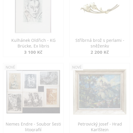
Kulhánek Oldřich - KG
Stříbrná brož s perlami -
Brücke, Ex libris
sněženky
3 100 Kč
2 200 Kč
NOVÉ
NOVÉ
Nemes Endre - Soubor šesti
Petrovický Josef - Hrad
litografií
Karlštejn