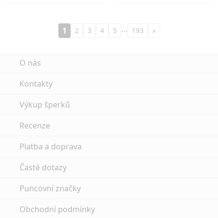
…
1
2
3
4
5
193
»
O nás
Kontakty
Výkup šperků
Recenze
Platba a doprava
Časté dotazy
Puncovní značky
Obchodní podmínky