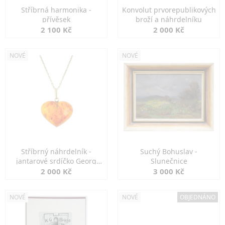
Stříbrná harmonika -
Konvolut prvorepublikových
přívěsek
broží a náhrdelníku
2 100 Kč
2 000 Kč
NOVÉ
NOVÉ
Stříbrný náhrdelník -
Suchý Bohuslav -
jantarové srdíčko Georg
Slunečnice
Kramer
2 000 Kč
3 000 Kč
NOVÉ
NOVÉ
OBJEDNÁNO