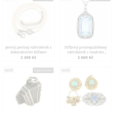
Jemný perlový náhrdelník s
Stříbrný prvorepublikový
dekorativním klíčkem
náhrdelník s modrým
spinelem
2 300 Kč
2 600 Kč
NOVÉ
OBJEDNÁNO
NOVÉ