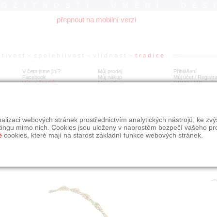
ROŽITNOSTI UMĚNÍ DES
přepnout na mobilní verzi
V čem jsme jiní?
Můj prodej
Přihlášení
Facebook
Můj nákup
Můj účet / Registr
Výkup šperků
Moje album
GDPR
/
AML
tý náramek
alizaci webových stránek prostřednictvím analytických nástrojů, ke zv
tingu mimo nich. Cookies jsou uloženy v naprostém bezpečí vašeho pr
é
cookies, které mají na starost základní funkce webových stránek.
Í
MÍSTO EXPEDICE
Počet návštěv: 235
poslat příteli
Obchod eAntik, Kostelní 14,
uložit do alba
Praha 7
dotaz na prodejce