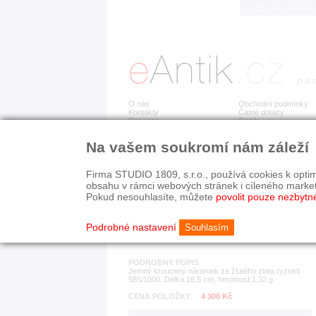
STA
O nás
Obchodní podmínky
Kontakty
Časté dotazy
Recenze
Ceník
Na vašem soukromí nám záleží
Detail položky
č. 174 800
Zla
Firma STUDIO 1809, s.r.o., používá cookies k optim
obsahu v rámci webových stránek i cíleného marke
Pokud nesouhlasíte, můžete
povolit pouze nezbytn
KATEGORIE
HISTORICKÉ OBDOB
náramky
od r. 1940
Podrobné nastavení
Souhlasím
PODROBNÝ POPIS
Jemný kroucený náramek ze žlutého zlata ryzosti
585/1000. Délka 18,5 cm, hmotnost 1,32 g.
CENA POLOŽKY
4 300 Kč