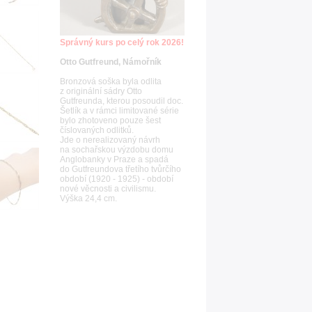
Správný kurs po celý rok 2026!
Otto Gutfreund, Námořník
Bronzová soška byla odlita
z originální sádry Otto
Gutfreunda, kterou posoudil doc.
Šetlík a v rámci limitované série
bylo zhotoveno pouze šest
číslovaných odlitků.
Jde o nerealizovaný návrh
na sochařskou výzdobu domu
Anglobanky v Praze a spadá
do Gutfreundova třetího tvůrčího
období (1920 - 1925) - období
nové věcnosti a civilismu.
Výška 24,4 cm.