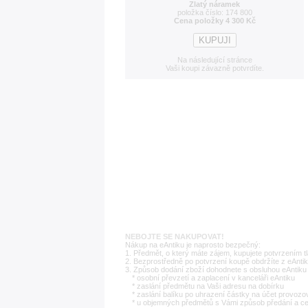
Zlatý náramek
položka číslo: 174 800
Cena položky 4 300 Kč
Na následující stránce
Vaši koupi závazně potvrdíte.
NEBOJTE SE NAKUPOVAT!
Nákup na eAntiku je naprosto bezpečný:
1. Předmět, o který máte zájem, kupujete potvrzením t
2. Bezprostředně po potvrzení koupě obdržíte z eAntik
3. Způsob dodání zboží dohodnete s obsluhou eAntiku 
* osobní převzetí a zaplacení v kanceláři eAntiku
* zaslání předmětu na Vaši adresu na dobírku
* zaslání balíku po uhrazení částky na účet provozo
* u objemných předmětů s Vámi způsob předání a c