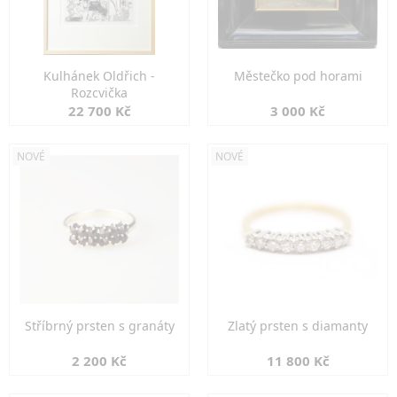
Kulhánek Oldřich -
Městečko pod horami
Rozcvička
22 700 Kč
3 000 Kč
NOVÉ
NOVÉ
Stříbrný prsten s granáty
Zlatý prsten s diamanty
2 200 Kč
11 800 Kč