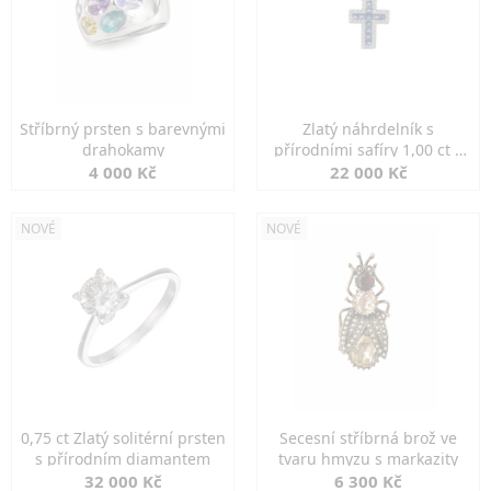
Stříbrný prsten s barevnými
Zlatý náhrdelník s
drahokamy
přírodními safíry 1,00 ct a
diamanty
4 000 Kč
22 000 Kč
NOVÉ
NOVÉ
0,75 ct Zlatý solitérní prsten
Secesní stříbrná brož ve
s přírodním diamantem
tvaru hmyzu s markazity
32 000 Kč
6 300 Kč