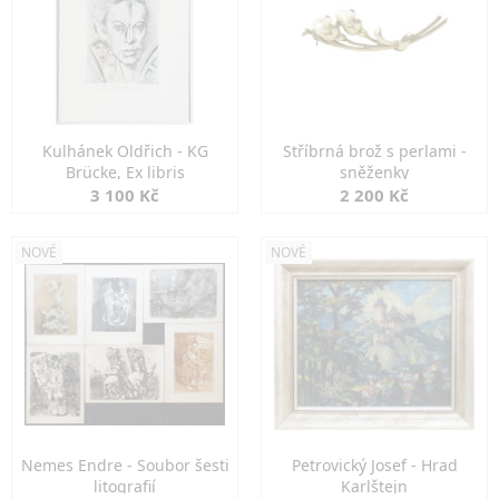
Kulhánek Oldřich - KG
Stříbrná brož s perlami -
Brücke, Ex libris
sněženky
3 100 Kč
2 200 Kč
NOVÉ
NOVÉ
Nemes Endre - Soubor šesti
Petrovický Josef - Hrad
litografií
Karlštejn