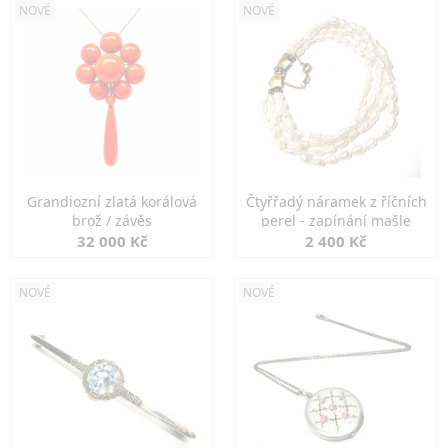
NOVÉ
NOVÉ
Grandiozní zlatá korálová
Čtyřřadý náramek z říčních
brož / závěs
perel - zapínání mašle
32 000 Kč
2 400 Kč
NOVÉ
NOVÉ