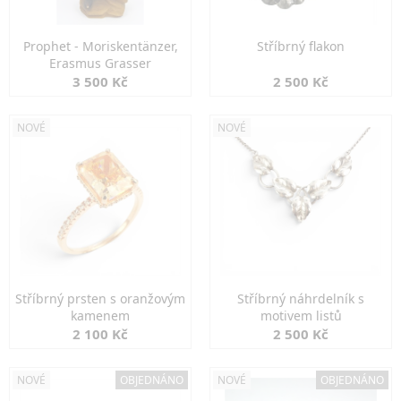
Prophet - Moriskentänzer,
Stříbrný flakon
Erasmus Grasser
3 500 Kč
2 500 Kč
NOVÉ
NOVÉ
Stříbrný prsten s oranžovým
Stříbrný náhrdelník s
kamenem
motivem listů
2 100 Kč
2 500 Kč
NOVÉ
OBJEDNÁNO
NOVÉ
OBJEDNÁNO