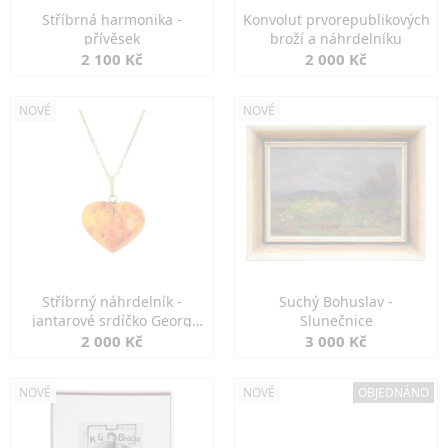
Stříbrná harmonika -
Konvolut prvorepublikových
přívěsek
broží a náhrdelníku
2 100 Kč
2 000 Kč
NOVÉ
NOVÉ
Stříbrný náhrdelník -
Suchý Bohuslav -
jantarové srdíčko Georg
Slunečnice
Kramer
2 000 Kč
3 000 Kč
NOVÉ
NOVÉ
OBJEDNÁNO