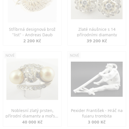
Stříbrná designová brož
Zlaté náušnice s 14
"list" - Andreas Daub
přírodními diamanty
2 200 Kč
39 200 Kč
NOVÉ
NOVÉ
Noblesní zlatý prsten,
Pexider František - Hráč na
přírodní diamanty a mořské
fujaru trombita
perly
40 000 Kč
3 000 Kč