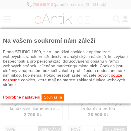
736 646 913
(pondělí - čtvrtek, 13 - 18 hod.)
KATEGORIE
Na vašem soukromí nám záleží
NOVÉ
OBJEDNÁNO
NOVÉ
OBJEDNÁNO
Firma STUDIO 1809, s.r.o., používá cookies k optimalizaci
webových stránek prostřednictvím analytických nástrojů, ke zvýšení
bezpečnosti a pro personalizaci doručovaného obsahu v rámci
webových stránek i cíleného marketingu mimo nich. Cookies jsou
uloženy v naprostém bezpečí vašeho prohlížeče a nedostane se k
nim nikdo, kdo nemá. Pokud nesouhlasíte, můžete
povolit pouze
nezbytné
cookies, které mají na starost základní funkce webových
stránek.
Podrobné nastavení
Souhlasím
Elegantní stříbrná brož s
Zlatý kolier se smaragdy,
koňakovým kamenem a
brilianty a perlou
markazity
2 700 Kč
28 900 Kč
NOVÉ
OBJEDNÁNO
NOVÉ
OBJEDNÁNO