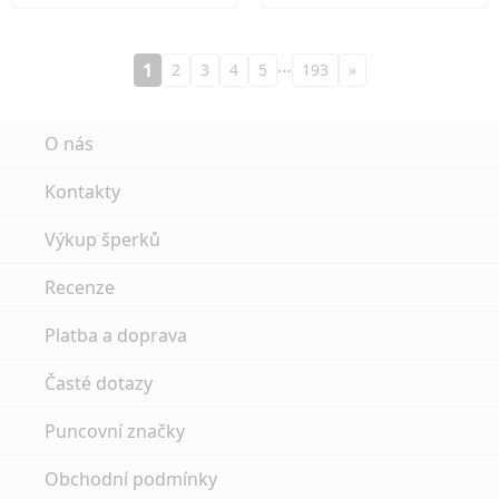
…
1
2
3
4
5
193
»
O nás
Kontakty
Výkup šperků
Recenze
Platba a doprava
Časté dotazy
Puncovní značky
Obchodní podmínky