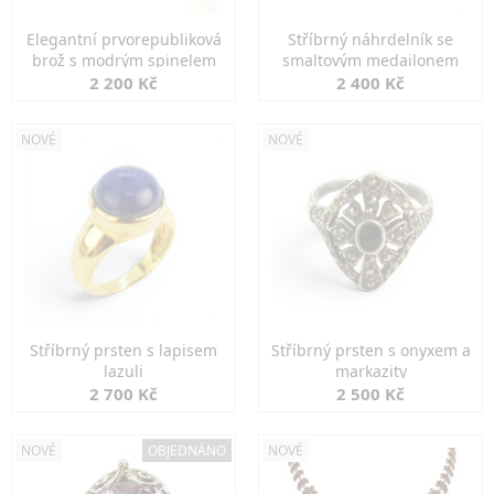
Elegantní prvorepubliková
Stříbrný náhrdelník se
brož s modrým spinelem
smaltovým medailonem
2 200 Kč
2 400 Kč
NOVÉ
NOVÉ
Stříbrný prsten s lapisem
Stříbrný prsten s onyxem a
lazuli
markazity
2 700 Kč
2 500 Kč
NOVÉ
OBJEDNÁNO
NOVÉ