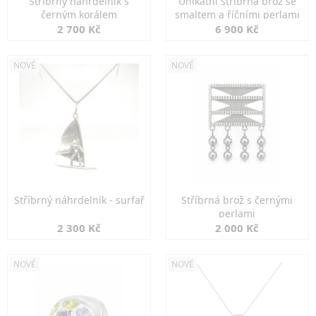
Stříbrný náhrdelník s
Unikátní stříbrná brož se
černým korálem
smaltem a říčními perlami
2 700 Kč
6 900 Kč
NOVÉ
NOVÉ
Stříbrný náhrdelník - surfař
Stříbrná brož s černými
perlami
2 300 Kč
2 000 Kč
NOVÉ
NOVÉ