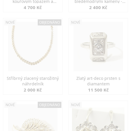
kouřovým topazem a
bleděmodrými kameny -
markazity
jemná elegance
4 700 Kč
2 400 Kč
NOVÉ
OBJEDNÁNO
NOVÉ
Stříbrný zlacený starožitný
Zlatý art-deco prsten s
náhrdelník
diamantem
2 000 Kč
11 500 Kč
NOVÉ
OBJEDNÁNO
NOVÉ