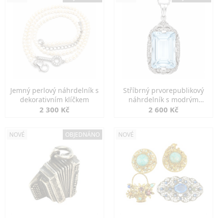
Jemný perlový náhrdelník s
Stříbrný prvorepublikový
dekorativním klíčkem
náhrdelník s modrým
spinelem
2 300 Kč
2 600 Kč
NOVÉ
OBJEDNÁNO
NOVÉ