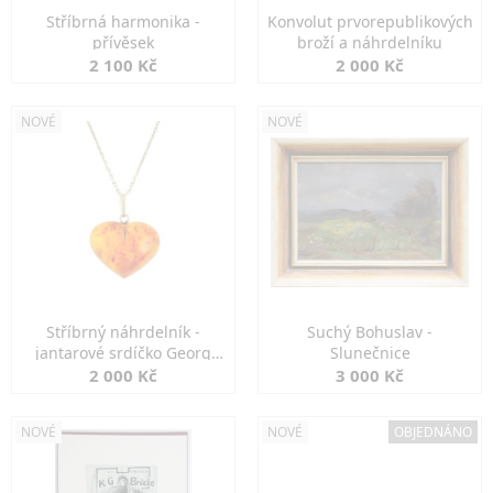
Stříbrná harmonika -
Konvolut prvorepublikových
přívěsek
broží a náhrdelníku
2 100 Kč
2 000 Kč
NOVÉ
NOVÉ
Stříbrný náhrdelník -
Suchý Bohuslav -
jantarové srdíčko Georg
Slunečnice
Kramer
2 000 Kč
3 000 Kč
NOVÉ
NOVÉ
OBJEDNÁNO