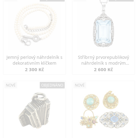
Jemný perlový náhrdelník s
Stříbrný prvorepublikový
dekorativním klíčkem
náhrdelník s modrým
spinelem
2 300 Kč
2 600 Kč
NOVÉ
OBJEDNÁNO
NOVÉ