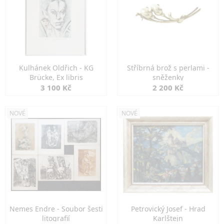
Kulhánek Oldřich - KG
Stříbrná brož s perlami -
Brücke, Ex libris
sněženky
3 100 Kč
2 200 Kč
NOVÉ
NOVÉ
Nemes Endre - Soubor šesti
Petrovický Josef - Hrad
litografií
Karlštejn