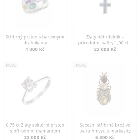
Stříbrný prsten s barevnými
Zlatý náhrdelník s
drahokamy
přírodními safíry 1,00 ct a
diamanty
4 000 Kč
22 000 Kč
NOVÉ
NOVÉ
0,75 ct Zlatý solitérní prsten
Secesní stříbrná brož ve
s přírodním diamantem
tvaru hmyzu s markazity
32 000 Kč
6 300 Kč