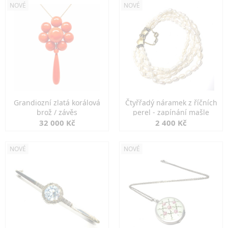
NOVÉ
NOVÉ
Grandiozní zlatá korálová
Čtyřřadý náramek z říčních
brož / závěs
perel - zapínání mašle
32 000 Kč
2 400 Kč
NOVÉ
NOVÉ