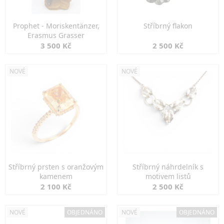
Prophet - Moriskentänzer,
Stříbrný flakon
Erasmus Grasser
3 500 Kč
2 500 Kč
NOVÉ
NOVÉ
Stříbrný prsten s oranžovým
Stříbrný náhrdelník s
kamenem
motivem listů
2 100 Kč
2 500 Kč
NOVÉ
OBJEDNÁNO
NOVÉ
OBJEDNÁNO