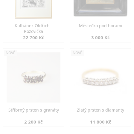
Kulhánek Oldřich -
Městečko pod horami
Rozcvička
22 700 Kč
3 000 Kč
NOVÉ
NOVÉ
Stříbrný prsten s granáty
Zlatý prsten s diamanty
2 200 Kč
11 800 Kč