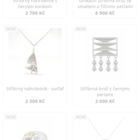
Stříbrný náhrdelník s
Unikátní stříbrná brož se
černým korálem
smaltem a říčními perlami
2 700 Kč
6 900 Kč
NOVÉ
NOVÉ
Stříbrný náhrdelník - surfař
Stříbrná brož s černými
perlami
2 300 Kč
2 000 Kč
NOVÉ
NOVÉ