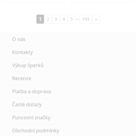
…
1
2
3
4
5
193
»
O nás
Kontakty
Výkup šperků
Recenze
Platba a doprava
Časté dotazy
Puncovní značky
Obchodní podmínky