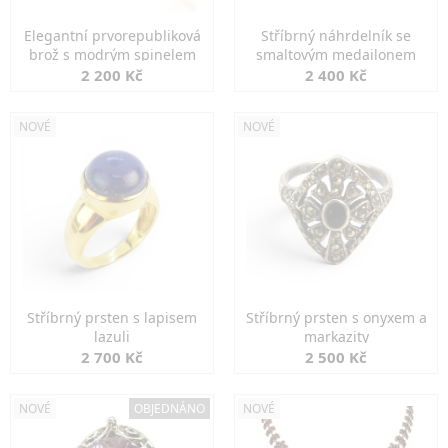
Elegantní prvorepubliková
Stříbrný náhrdelník se
brož s modrým spinelem
smaltovým medailonem
2 200 Kč
2 400 Kč
NOVÉ
NOVÉ
Stříbrný prsten s lapisem
Stříbrný prsten s onyxem a
lazuli
markazity
2 700 Kč
2 500 Kč
NOVÉ
OBJEDNÁNO
NOVÉ