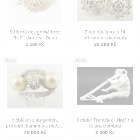
Stříbrná designová brož
Zlaté náušnice s 14
"list" - Andreas Daub
přírodními diamanty
2 200 Kč
39 200 Kč
NOVÉ
NOVÉ
Noblesní zlatý prsten,
Pexider František - Hráč na
přírodní diamanty a mořské
fujaru trombita
perly
40 000 Kč
3 000 Kč