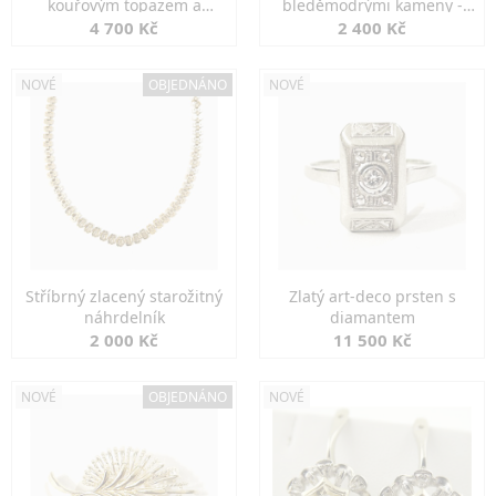
kouřovým topazem a
bleděmodrými kameny -
markazity
jemná elegance
4 700 Kč
2 400 Kč
NOVÉ
OBJEDNÁNO
NOVÉ
Stříbrný zlacený starožitný
Zlatý art-deco prsten s
náhrdelník
diamantem
2 000 Kč
11 500 Kč
NOVÉ
OBJEDNÁNO
NOVÉ