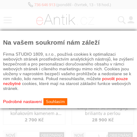
736 646 913
(pondělí - čtvrtek, 13 - 18 hod.)
KATEGORIE
Na vašem soukromí nám záleží
NOVÉ
OBJEDNÁNO
NOVÉ
OBJEDNÁNO
Firma STUDIO 1809, s.r.o., používá cookies k optimalizaci
webových stránek prostřednictvím analytických nástrojů, ke zvýšení
bezpečnosti a pro personalizaci doručovaného obsahu v rámci
webových stránek i cíleného marketingu mimo nich. Cookies jsou
uloženy v naprostém bezpečí vašeho prohlížeče a nedostane se k
nim nikdo, kdo nemá. Pokud nesouhlasíte, můžete
povolit pouze
nezbytné
cookies, které mají na starost základní funkce webových
stránek.
Podrobné nastavení
Souhlasím
Elegantní stříbrná brož s
Zlatý kolier se smaragdy,
koňakovým kamenem a
brilianty a perlou
markazity
2 700 Kč
28 900 Kč
NOVÉ
OBJEDNÁNO
NOVÉ
OBJEDNÁNO