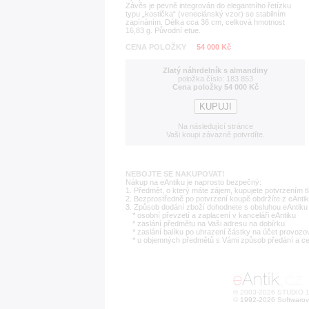
Závěs je pevně integrován do elegantního řetízku
typu „kostička“ (veneciánský vzor) se stabilním
zapínáním. Délka cca 36 cm, celková hmotnost
16,83 g. Původní etue.
CENA POLOŽKY
54 000 Kč
Zlatý náhrdelník s almandiny
položka číslo: 183 853
Cena položky 54 000 Kč
Na následující stránce
Vaši koupi závazně potvrdíte.
NEBOJTE SE NAKUPOVAT!
Nákup na eAntiku je naprosto bezpečný:
1. Předmět, o který máte zájem, kupujete potvrzením t
2. Bezprostředně po potvrzení koupě obdržíte z eAntik
3. Způsob dodání zboží dohodnete s obsluhou eAntiku 
* osobní převzetí a zaplacení v kanceláři eAntiku
* zaslání předmětu na Vaši adresu na dobírku
* zaslání balíku po uhrazení částky na účet provozo
* u objemných předmětů s Vámi způsob předání a c
© 2003-2026 STUDIO 18
©
1992-2026 Softwarov