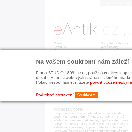
STA
O nás
Obchodní podmínky
Kontakty
Časté dotazy
Recenze
Ceník
Na vašem soukromí nám záleží
Detail položky
č. 183 853
Zla
Firma STUDIO 1809, s.r.o., používá cookies k optim
obsahu v rámci webových stránek i cíleného marke
Pokud nesouhlasíte, můžete
povolit pouze nezbytn
KATEGORIE
HISTORICKÉ OBDOB
náhrdelníky
1890-1940
Podrobné nastavení
Souhlasím
PODROBNÝ POPIS
Elegantní starožitný náhrdelník ze zlata ryzosti
750/1000 s výrazným středovým závěsem, který
zdobí dva dominantní almandiny typické sytě vínové
barvy . Kameny jsou vybroušeny do hladkého tvaru
kabošonu a vsazeny do plných hladkých tunder.
Spojovací článek obou částí zdobí diamantová routa.