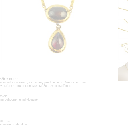
lačítka KUPUJI.
u e-mail s informací, že žádaný předmět je pro Vás rezervován.
v dalším kroku objednávky. Můžete zvolit například:
vatele
enu dohodneme individuálně
09, s.r.o.
é řešení Studio dmm