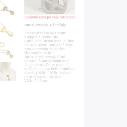
Správný kurs po celý rok 2026!
Otto Gutfreund, Námořník
Bronzová soška byla odlita
z originální sádry Otto
Gutfreunda, kterou posoudil doc.
Šetlík a v rámci limitované série
bylo zhotoveno pouze šest
číslovaných odlitků.
Jde o nerealizovaný návrh
na sochařskou výzdobu domu
Anglobanky v Praze a spadá
do Gutfreundova třetího tvůrčího
období (1920 - 1925) - období
nové věcnosti a civilismu.
Výška 24,4 cm.