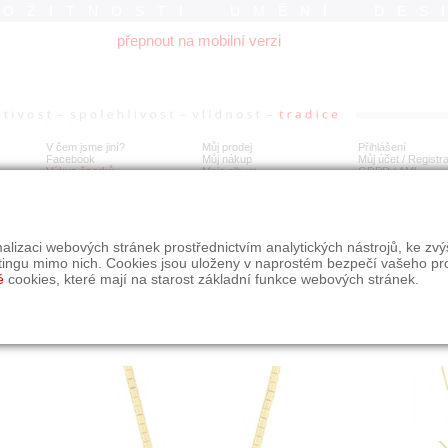
ROŽITNOSTI UMĚNÍ DES
přepnout na mobilní verzi
V čem jsme jiní?
Můj prodej
Přihlášení
Facebook
Můj nákup
Můj účet / Registr
Výkup šperků
Moje album
GDPR
/
AML
tý náhrdelník s almandiny
alizaci webových stránek prostřednictvím analytických nástrojů, ke zv
tingu mimo nich. Cookies jsou uloženy v naprostém bezpečí vašeho pr
é
cookies, které mají na starost základní funkce webových stránek.
Í
MÍSTO EXPEDICE
Počet návštěv: 207
poslat příteli
Praha
uložit do alba
dotaz na prodejce