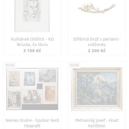
Kulhánek Oldřich - KG
Stříbrná brož s perlami -
Brücke, Ex libris
sněženky
3 100 Kč
2 200 Kč
NOVÉ
NOVÉ
Nemes Endre - Soubor šesti
Petrovický Josef - Hrad
litografií
Karlštejn