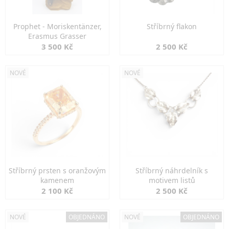
Prophet - Moriskentänzer,
Stříbrný flakon
Erasmus Grasser
3 500 Kč
2 500 Kč
NOVÉ
NOVÉ
Stříbrný prsten s oranžovým
Stříbrný náhrdelník s
kamenem
motivem listů
2 100 Kč
2 500 Kč
NOVÉ
OBJEDNÁNO
NOVÉ
OBJEDNÁNO