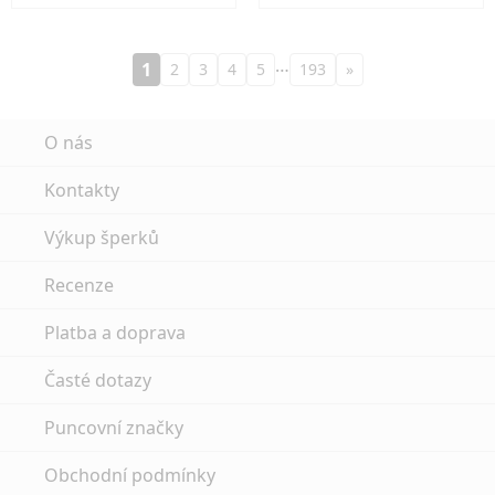
…
1
2
3
4
5
193
»
O nás
Kontakty
Výkup šperků
Recenze
Platba a doprava
Časté dotazy
Puncovní značky
Obchodní podmínky