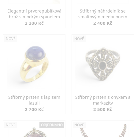
Elegantní prvorepubliková
Stříbrný náhrdelník se
brož s modrým spinelem
smaltovým medailonem
2 200 Kč
2 400 Kč
NOVÉ
NOVÉ
Stříbrný prsten s lapisem
Stříbrný prsten s onyxem a
lazuli
markazity
2 700 Kč
2 500 Kč
NOVÉ
OBJEDNÁNO
NOVÉ