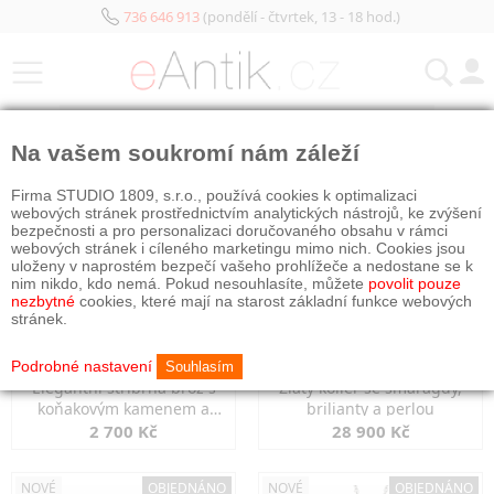
736 646 913
(pondělí - čtvrtek, 13 - 18 hod.)
KATEGORIE
Na vašem soukromí nám záleží
NOVÉ
OBJEDNÁNO
NOVÉ
OBJEDNÁNO
Firma STUDIO 1809, s.r.o., používá cookies k optimalizaci
webových stránek prostřednictvím analytických nástrojů, ke zvýšení
bezpečnosti a pro personalizaci doručovaného obsahu v rámci
webových stránek i cíleného marketingu mimo nich. Cookies jsou
uloženy v naprostém bezpečí vašeho prohlížeče a nedostane se k
nim nikdo, kdo nemá. Pokud nesouhlasíte, můžete
povolit pouze
nezbytné
cookies, které mají na starost základní funkce webových
stránek.
Podrobné nastavení
Souhlasím
Elegantní stříbrná brož s
Zlatý kolier se smaragdy,
koňakovým kamenem a
brilianty a perlou
markazity
2 700 Kč
28 900 Kč
NOVÉ
OBJEDNÁNO
NOVÉ
OBJEDNÁNO