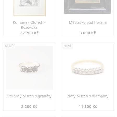
Kulhánek Oldřich -
Městečko pod horami
Rozcvička
22 700 Kč
3 000 Kč
NOVÉ
NOVÉ
Stříbrný prsten s granáty
Zlatý prsten s diamanty
2 200 Kč
11 800 Kč