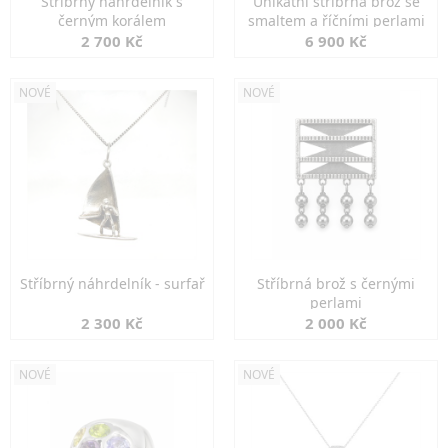
Stříbrný náhrdelník s
Unikátní stříbrná brož se
černým korálem
smaltem a říčními perlami
2 700 Kč
6 900 Kč
NOVÉ
NOVÉ
Stříbrný náhrdelník - surfař
Stříbrná brož s černými
perlami
2 300 Kč
2 000 Kč
NOVÉ
NOVÉ