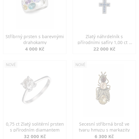
Stříbrný prsten s barevnými
Zlatý náhrdelník s
drahokamy
přírodními safíry 1,00 ct a
diamanty
4 000 Kč
22 000 Kč
NOVÉ
NOVÉ
0,75 ct Zlatý solitérní prsten
Secesní stříbrná brož ve
s přírodním diamantem
tvaru hmyzu s markazity
32 000 Kč
6 300 Kč