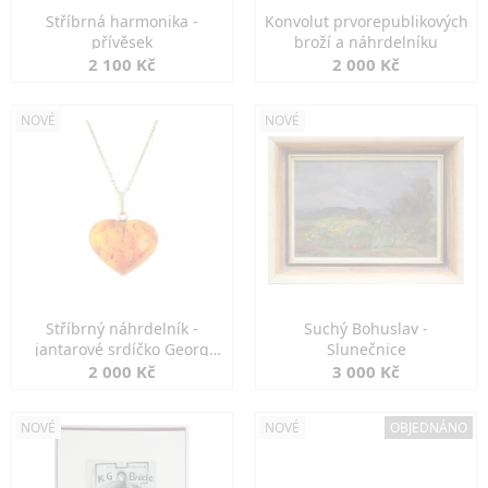
Stříbrná harmonika -
Konvolut prvorepublikových
přívěsek
broží a náhrdelníku
2 100 Kč
2 000 Kč
NOVÉ
NOVÉ
Stříbrný náhrdelník -
Suchý Bohuslav -
jantarové srdíčko Georg
Slunečnice
Kramer
2 000 Kč
3 000 Kč
NOVÉ
NOVÉ
OBJEDNÁNO