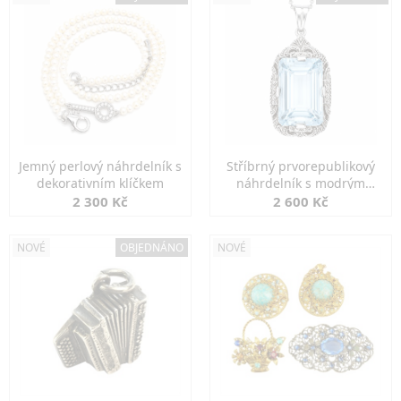
Jemný perlový náhrdelník s
Stříbrný prvorepublikový
dekorativním klíčkem
náhrdelník s modrým
spinelem
2 300 Kč
2 600 Kč
NOVÉ
OBJEDNÁNO
NOVÉ