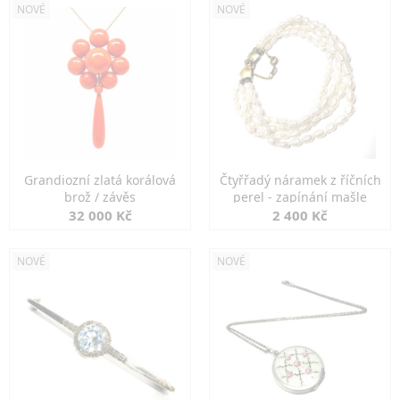
NOVÉ
NOVÉ
Grandiozní zlatá korálová
Čtyřřadý náramek z říčních
brož / závěs
perel - zapínání mašle
32 000 Kč
2 400 Kč
NOVÉ
NOVÉ