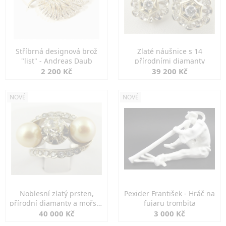
Stříbrná designová brož
Zlaté náušnice s 14
"list" - Andreas Daub
přírodními diamanty
2 200 Kč
39 200 Kč
NOVÉ
NOVÉ
Noblesní zlatý prsten,
Pexider František - Hráč na
přírodní diamanty a mořské
fujaru trombita
perly
40 000 Kč
3 000 Kč