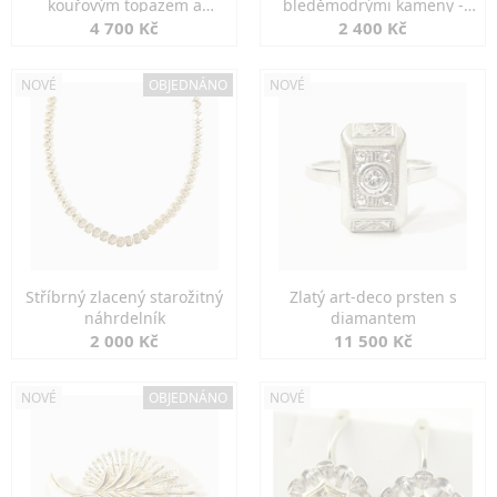
kouřovým topazem a
bleděmodrými kameny -
markazity
jemná elegance
4 700 Kč
2 400 Kč
NOVÉ
OBJEDNÁNO
NOVÉ
Stříbrný zlacený starožitný
Zlatý art-deco prsten s
náhrdelník
diamantem
2 000 Kč
11 500 Kč
NOVÉ
OBJEDNÁNO
NOVÉ