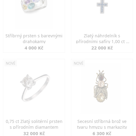
Stříbrný prsten s barevnými
Zlatý náhrdelník s
drahokamy
přírodními safíry 1,00 ct a
diamanty
4 000 Kč
22 000 Kč
NOVÉ
NOVÉ
0,75 ct Zlatý solitérní prsten
Secesní stříbrná brož ve
s přírodním diamantem
tvaru hmyzu s markazity
32 000 Kč
6 300 Kč