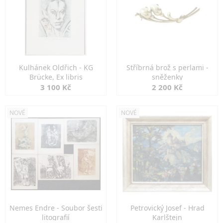
Kulhánek Oldřich - KG
Stříbrná brož s perlami -
Brücke, Ex libris
sněženky
3 100 Kč
2 200 Kč
NOVÉ
NOVÉ
Nemes Endre - Soubor šesti
Petrovický Josef - Hrad
litografií
Karlštejn