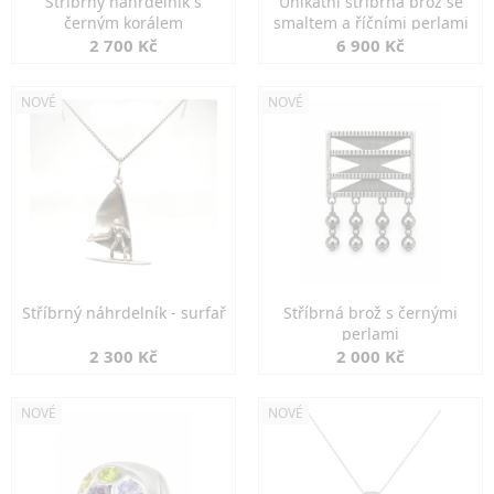
Stříbrný náhrdelník s
Unikátní stříbrná brož se
černým korálem
smaltem a říčními perlami
2 700 Kč
6 900 Kč
NOVÉ
NOVÉ
Stříbrný náhrdelník - surfař
Stříbrná brož s černými
perlami
2 300 Kč
2 000 Kč
NOVÉ
NOVÉ