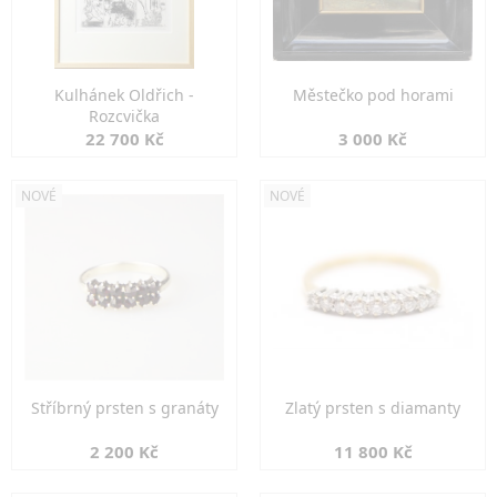
Kulhánek Oldřich -
Městečko pod horami
Rozcvička
22 700 Kč
3 000 Kč
NOVÉ
NOVÉ
Stříbrný prsten s granáty
Zlatý prsten s diamanty
2 200 Kč
11 800 Kč