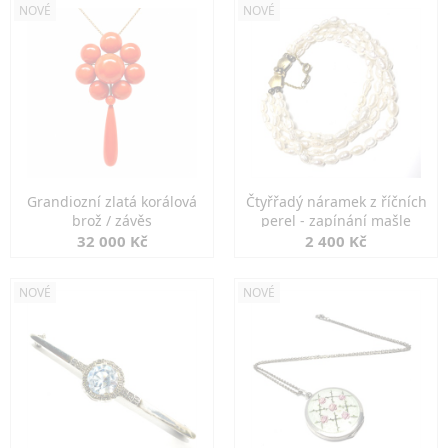
NOVÉ
NOVÉ
Grandiozní zlatá korálová
Čtyřřadý náramek z říčních
brož / závěs
perel - zapínání mašle
32 000 Kč
2 400 Kč
NOVÉ
NOVÉ