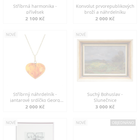
Stříbrná harmonika -
Konvolut prvorepublikových
přívěsek
broží a náhrdelníku
2 100 Kč
2 000 Kč
NOVÉ
NOVÉ
Stříbrný náhrdelník -
Suchý Bohuslav -
jantarové srdíčko Georg
Slunečnice
Kramer
2 000 Kč
3 000 Kč
NOVÉ
NOVÉ
OBJEDNÁNO