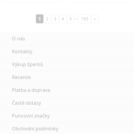
…
1
2
3
4
5
193
»
O nás
Kontakty
Výkup šperků
Recenze
Platba a doprava
Časté dotazy
Puncovní značky
Obchodní podmínky