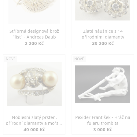
Stříbrná designová brož
Zlaté náušnice s 14
"list" - Andreas Daub
přírodními diamanty
2 200 Kč
39 200 Kč
NOVÉ
NOVÉ
Noblesní zlatý prsten,
Pexider František - Hráč na
přírodní diamanty a mořské
fujaru trombita
perly
40 000 Kč
3 000 Kč