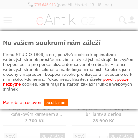
736 646 913
(pondělí - čtvrtek, 13 - 18 hod.)
KATEGORIE
Na vašem soukromí nám záleží
NOVÉ
OBJEDNÁNO
NOVÉ
OBJEDNÁNO
Firma STUDIO 1809, s.r.o., používá cookies k optimalizaci
webových stránek prostřednictvím analytických nástrojů, ke zvýšení
bezpečnosti a pro personalizaci doručovaného obsahu v rámci
webových stránek i cíleného marketingu mimo nich. Cookies jsou
uloženy v naprostém bezpečí vašeho prohlížeče a nedostane se k
nim nikdo, kdo nemá. Pokud nesouhlasíte, můžete
povolit pouze
nezbytné
cookies, které mají na starost základní funkce webových
stránek.
Podrobné nastavení
Souhlasím
Elegantní stříbrná brož s
Zlatý kolier se smaragdy,
koňakovým kamenem a
brilianty a perlou
markazity
2 700 Kč
28 900 Kč
NOVÉ
OBJEDNÁNO
NOVÉ
OBJEDNÁNO