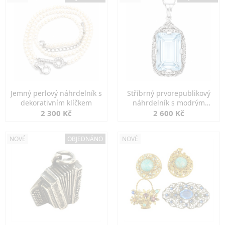
Jemný perlový náhrdelník s
Stříbrný prvorepublikový
dekorativním klíčkem
náhrdelník s modrým
spinelem
2 300 Kč
2 600 Kč
NOVÉ
OBJEDNÁNO
NOVÉ