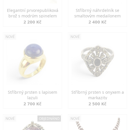
Elegantní prvorepubliková
Stříbrný náhrdelník se
brož s modrým spinelem
smaltovým medailonem
2 200 Kč
2 400 Kč
NOVÉ
NOVÉ
Stříbrný prsten s lapisem
Stříbrný prsten s onyxem a
lazuli
markazity
2 700 Kč
2 500 Kč
NOVÉ
OBJEDNÁNO
NOVÉ