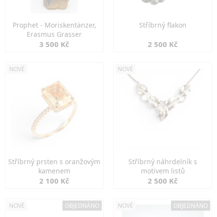
Prophet - Moriskentänzer,
Stříbrný flakon
Erasmus Grasser
3 500 Kč
2 500 Kč
NOVÉ
NOVÉ
Stříbrný prsten s oranžovým
Stříbrný náhrdelník s
kamenem
motivem listů
2 100 Kč
2 500 Kč
NOVÉ
OBJEDNÁNO
NOVÉ
OBJEDNÁNO