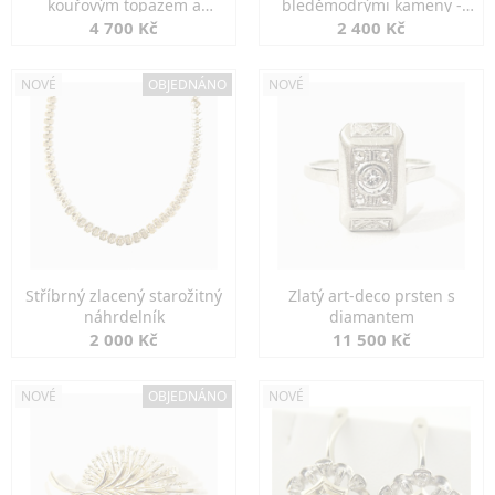
kouřovým topazem a
bleděmodrými kameny -
markazity
jemná elegance
4 700 Kč
2 400 Kč
NOVÉ
OBJEDNÁNO
NOVÉ
Stříbrný zlacený starožitný
Zlatý art-deco prsten s
náhrdelník
diamantem
2 000 Kč
11 500 Kč
NOVÉ
OBJEDNÁNO
NOVÉ