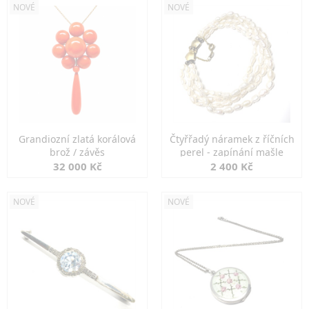
NOVÉ
NOVÉ
Grandiozní zlatá korálová
Čtyřřadý náramek z říčních
brož / závěs
perel - zapínání mašle
32 000 Kč
2 400 Kč
NOVÉ
NOVÉ