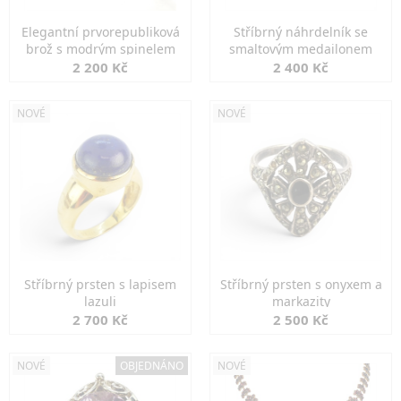
Elegantní prvorepubliková
Stříbrný náhrdelník se
brož s modrým spinelem
smaltovým medailonem
2 200 Kč
2 400 Kč
NOVÉ
NOVÉ
Stříbrný prsten s lapisem
Stříbrný prsten s onyxem a
lazuli
markazity
2 700 Kč
2 500 Kč
NOVÉ
OBJEDNÁNO
NOVÉ