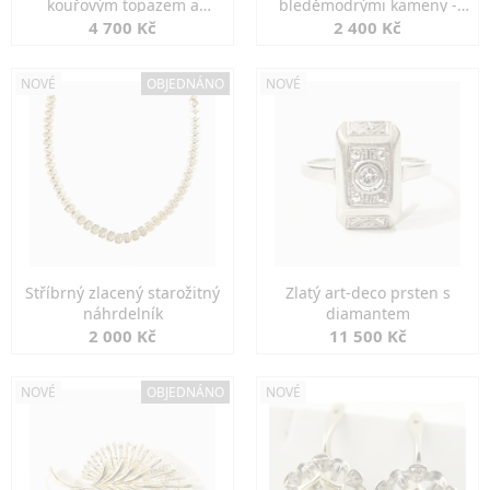
kouřovým topazem a
bleděmodrými kameny -
markazity
jemná elegance
4 700 Kč
2 400 Kč
NOVÉ
OBJEDNÁNO
NOVÉ
Stříbrný zlacený starožitný
Zlatý art-deco prsten s
náhrdelník
diamantem
2 000 Kč
11 500 Kč
NOVÉ
OBJEDNÁNO
NOVÉ