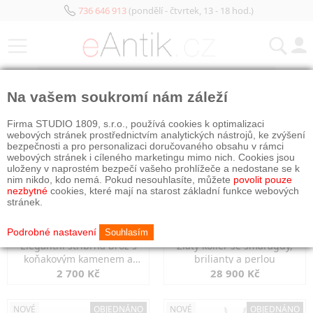
736 646 913
(pondělí - čtvrtek, 13 - 18 hod.)
KATEGORIE
Na vašem soukromí nám záleží
NOVÉ
OBJEDNÁNO
NOVÉ
OBJEDNÁNO
Firma STUDIO 1809, s.r.o., používá cookies k optimalizaci
webových stránek prostřednictvím analytických nástrojů, ke zvýšení
bezpečnosti a pro personalizaci doručovaného obsahu v rámci
webových stránek i cíleného marketingu mimo nich. Cookies jsou
uloženy v naprostém bezpečí vašeho prohlížeče a nedostane se k
nim nikdo, kdo nemá. Pokud nesouhlasíte, můžete
povolit pouze
nezbytné
cookies, které mají na starost základní funkce webových
stránek.
Podrobné nastavení
Souhlasím
Elegantní stříbrná brož s
Zlatý kolier se smaragdy,
koňakovým kamenem a
brilianty a perlou
markazity
2 700 Kč
28 900 Kč
NOVÉ
OBJEDNÁNO
NOVÉ
OBJEDNÁNO