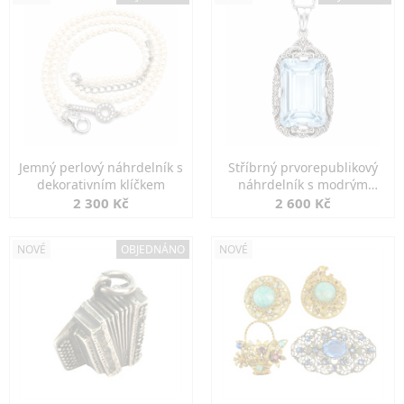
Jemný perlový náhrdelník s
Stříbrný prvorepublikový
dekorativním klíčkem
náhrdelník s modrým
spinelem
2 300 Kč
2 600 Kč
NOVÉ
OBJEDNÁNO
NOVÉ