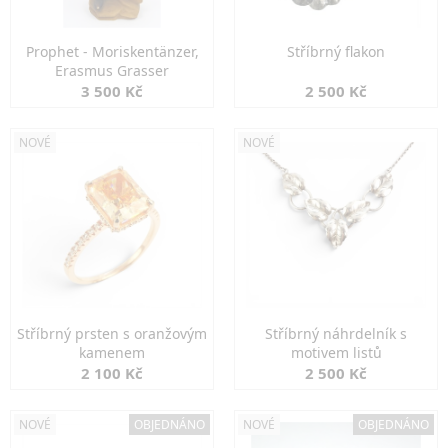
Prophet - Moriskentänzer,
Stříbrný flakon
Erasmus Grasser
3 500 Kč
2 500 Kč
NOVÉ
NOVÉ
Stříbrný prsten s oranžovým
Stříbrný náhrdelník s
kamenem
motivem listů
2 100 Kč
2 500 Kč
NOVÉ
OBJEDNÁNO
NOVÉ
OBJEDNÁNO