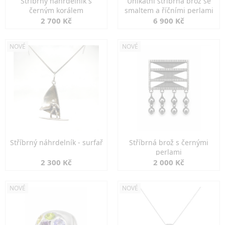
Stříbrný náhrdelník s
Unikátní stříbrná brož se
černým korálem
smaltem a říčními perlami
2 700 Kč
6 900 Kč
NOVÉ
NOVÉ
Stříbrný náhrdelník - surfař
Stříbrná brož s černými
perlami
2 300 Kč
2 000 Kč
NOVÉ
NOVÉ