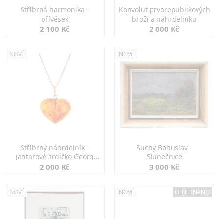
Stříbrná harmonika -
Konvolut prvorepublikových
přívěsek
broží a náhrdelníku
2 100 Kč
2 000 Kč
NOVÉ
NOVÉ
Stříbrný náhrdelník -
Suchý Bohuslav -
jantarové srdíčko Georg
Slunečnice
Kramer
2 000 Kč
3 000 Kč
NOVÉ
NOVÉ
OBJEDNÁNO