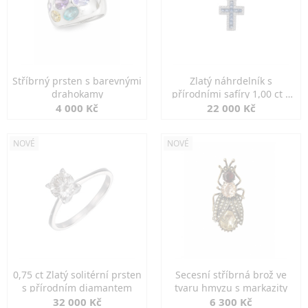
Stříbrný prsten s barevnými
Zlatý náhrdelník s
drahokamy
přírodními safíry 1,00 ct a
diamanty
4 000 Kč
22 000 Kč
NOVÉ
NOVÉ
0,75 ct Zlatý solitérní prsten
Secesní stříbrná brož ve
s přírodním diamantem
tvaru hmyzu s markazity
32 000 Kč
6 300 Kč