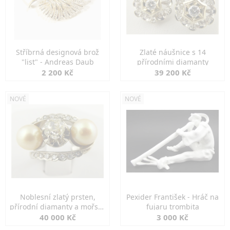
Stříbrná designová brož
Zlaté náušnice s 14
"list" - Andreas Daub
přírodními diamanty
2 200 Kč
39 200 Kč
NOVÉ
NOVÉ
Noblesní zlatý prsten,
Pexider František - Hráč na
přírodní diamanty a mořské
fujaru trombita
perly
40 000 Kč
3 000 Kč