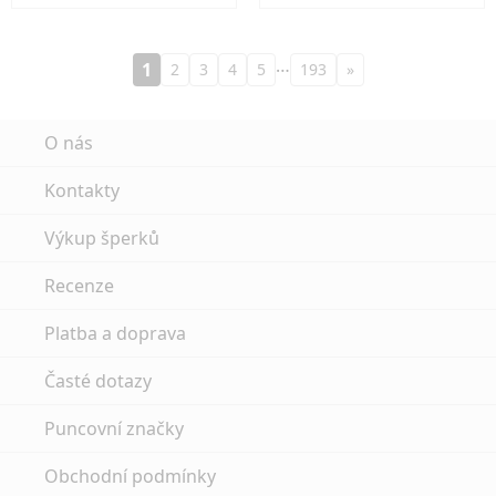
…
1
2
3
4
5
193
»
O nás
Kontakty
Výkup šperků
Recenze
Platba a doprava
Časté dotazy
Puncovní značky
Obchodní podmínky