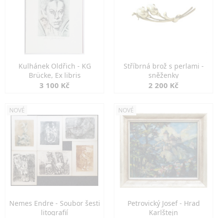
Kulhánek Oldřich - KG
Stříbrná brož s perlami -
Brücke, Ex libris
sněženky
3 100 Kč
2 200 Kč
NOVÉ
NOVÉ
Nemes Endre - Soubor šesti
Petrovický Josef - Hrad
litografií
Karlštejn