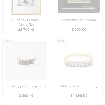
Kulhánek Oldřich -
Městečko pod horami
Rozcvička
22 700 Kč
3 000 Kč
NOVÉ
NOVÉ
Stříbrný prsten s granáty
Zlatý prsten s diamanty
2 200 Kč
11 800 Kč