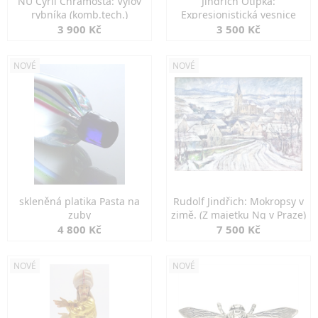
NU Cyril Chramosta: Výlov
Jindřich Otipka:
rybníka (komb.tech.)
Expresionistická vesnice
3 900 Kč
3 500 Kč
NOVÉ
NOVÉ
skleněná platika Pasta na
Rudolf Jindřich: Mokropsy v
zuby
zimě. (Z majetku Ng v Praze)
4 800 Kč
7 500 Kč
NOVÉ
NOVÉ