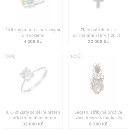
Stříbrný prsten s barevnými
Zlatý náhrdelník s
drahokamy
přírodními safíry 1,00 ct a
diamanty
4 000 Kč
22 000 Kč
NOVÉ
NOVÉ
0,75 ct Zlatý solitérní prsten
Secesní stříbrná brož ve
s přírodním diamantem
tvaru hmyzu s markazity
32 000 Kč
6 300 Kč