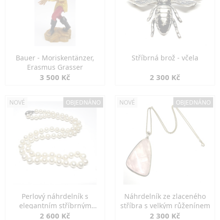
Bauer - Moriskentänzer,
Stříbrná brož - včela
Erasmus Grasser
3 500 Kč
2 300 Kč
NOVÉ
OBJEDNÁNO
NOVÉ
OBJEDNÁNO
Perlový náhrdelník s
Náhrdelník ze zlaceného
elegantním stříbrným
stříbra s velkým růženínem
zapínáním
2 600 Kč
2 300 Kč