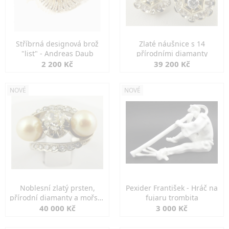
Stříbrná designová brož
Zlaté náušnice s 14
"list" - Andreas Daub
přírodními diamanty
2 200 Kč
39 200 Kč
NOVÉ
NOVÉ
Noblesní zlatý prsten,
Pexider František - Hráč na
přírodní diamanty a mořské
fujaru trombita
perly
40 000 Kč
3 000 Kč