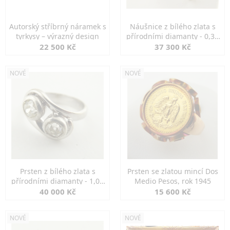
Autorský stříbrný náramek s
Náušnice z bílého zlata s
tyrkysy – výrazný design
přírodními diamanty - 0,30
ct
22 500 Kč
37 300 Kč
NOVÉ
NOVÉ
Prsten z bílého zlata s
Prsten se zlatou mincí Dos
přírodními diamanty - 1,00
Medio Pesos, rok 1945
ct
40 000 Kč
15 600 Kč
NOVÉ
NOVÉ