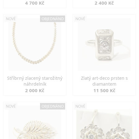
markazity
jemná elegance
4 700 Kč
2 400 Kč
NOVÉ
OBJEDNÁNO
NOVÉ
Stříbrný zlacený starožitný
Zlatý art-deco prsten s
náhrdelník
diamantem
2 000 Kč
11 500 Kč
NOVÉ
OBJEDNÁNO
NOVÉ