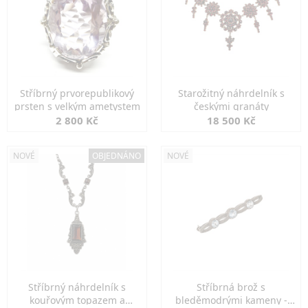
Stříbrný prvorepublikový
Starožitný náhrdelník s
prsten s velkým ametystem
českými granáty
2 800 Kč
18 500 Kč
NOVÉ
OBJEDNÁNO
NOVÉ
Stříbrný náhrdelník s
Stříbrná brož s
kouřovým topazem a
bleděmodrými kameny -