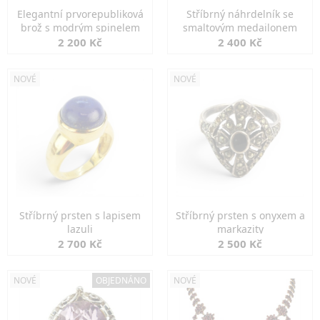
Elegantní prvorepubliková
Stříbrný náhrdelník se
brož s modrým spinelem
smaltovým medailonem
2 200 Kč
2 400 Kč
NOVÉ
NOVÉ
Stříbrný prsten s lapisem
Stříbrný prsten s onyxem a
lazuli
markazity
2 700 Kč
2 500 Kč
NOVÉ
OBJEDNÁNO
NOVÉ