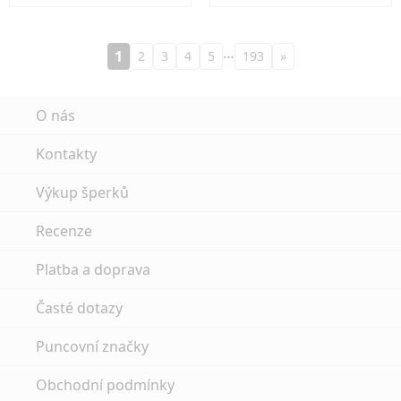
…
1
2
3
4
5
193
»
O nás
Kontakty
Výkup šperků
Recenze
Platba a doprava
Časté dotazy
Puncovní značky
Obchodní podmínky