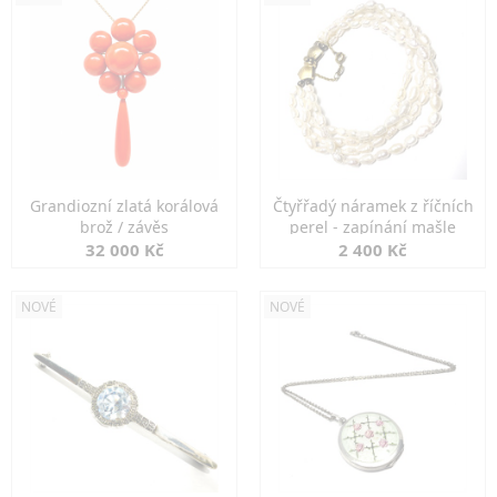
Grandiozní zlatá korálová
Čtyřřadý náramek z říčních
brož / závěs
perel - zapínání mašle
32 000 Kč
2 400 Kč
NOVÉ
NOVÉ