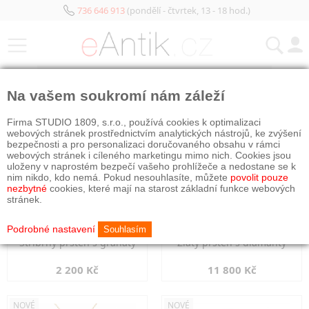
736 646 913
(pondělí - čtvrtek, 13 - 18 hod.)
KATEGORIE
Na vašem soukromí nám záleží
NOVÉ
NOVÉ
Firma STUDIO 1809, s.r.o., používá cookies k optimalizaci
webových stránek prostřednictvím analytických nástrojů, ke zvýšení
bezpečnosti a pro personalizaci doručovaného obsahu v rámci
webových stránek i cíleného marketingu mimo nich. Cookies jsou
uloženy v naprostém bezpečí vašeho prohlížeče a nedostane se k
nim nikdo, kdo nemá. Pokud nesouhlasíte, můžete
povolit pouze
nezbytné
cookies, které mají na starost základní funkce webových
stránek.
Podrobné nastavení
Souhlasím
Stříbrný prsten s granáty
Zlatý prsten s diamanty
2 200 Kč
11 800 Kč
NOVÉ
NOVÉ