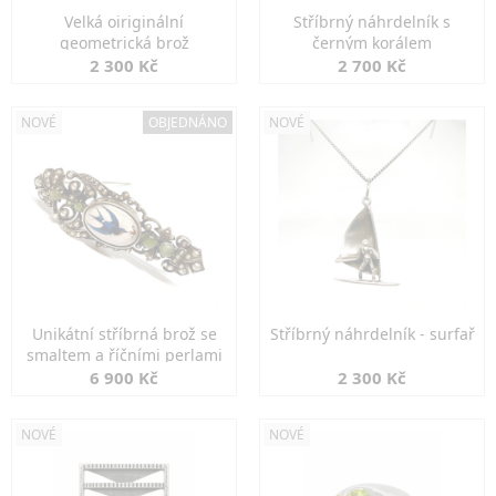
Velká oiriginální
Stříbrný náhrdelník s
geometrická brož
černým korálem
2 300 Kč
2 700 Kč
NOVÉ
OBJEDNÁNO
NOVÉ
Unikátní stříbrná brož se
Stříbrný náhrdelník - surfař
smaltem a říčními perlami
6 900 Kč
2 300 Kč
NOVÉ
NOVÉ