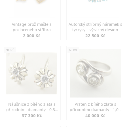
Vintage brož mašle z
Autorský stříbrný náramek s
pozlaceného stříbra
tyrkysy – výrazný design
2 000 Kč
22 500 Kč
NOVÉ
NOVÉ
Náušnice z bílého zlata s
Prsten z bílého zlata s
přírodními diamanty - 0,30
přírodními diamanty - 1,00
ct
ct
37 300 Kč
40 000 Kč