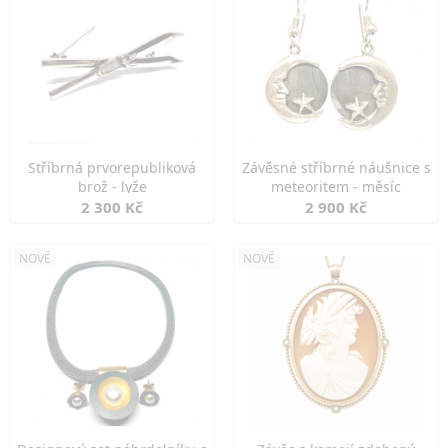
Stříbrná prvorepubliková
Závěsné stříbrné náušnice s
brož - lyže
meteoritem - měsíc
2 300 Kč
2 900 Kč
NOVÉ
NOVÉ