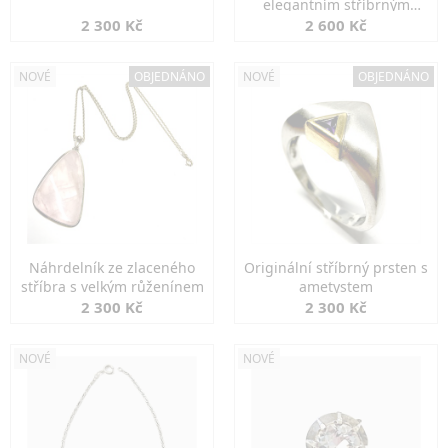
elegantním stříbrným
zapínáním
2 300 Kč
2 600 Kč
NOVÉ
OBJEDNÁNO
NOVÉ
OBJEDNÁNO
Náhrdelník ze zlaceného
Originální stříbrný prsten s
stříbra s velkým růženínem
ametystem
2 300 Kč
2 300 Kč
NOVÉ
NOVÉ