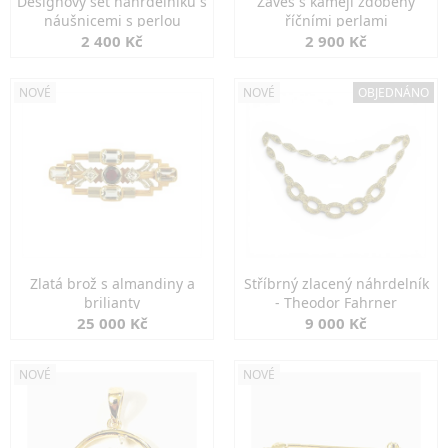
Designový set náhrdelníku s
Závěs s kamejí zdobený
náušnicemi s perlou
říčními perlami
2 400 Kč
2 900 Kč
NOVÉ
NOVÉ
OBJEDNÁNO
Zlatá brož s almandiny a
Stříbrný zlacený náhrdelník
brilianty
- Theodor Fahrner
25 000 Kč
9 000 Kč
NOVÉ
NOVÉ