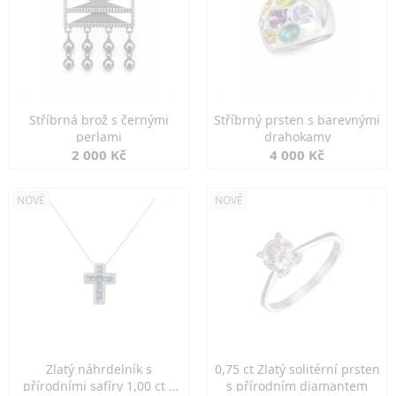
Stříbrná brož s černými
Stříbrný prsten s barevnými
perlami
drahokamy
2 000 Kč
4 000 Kč
NOVÉ
NOVÉ
Zlatý náhrdelník s
0,75 ct Zlatý solitérní prsten
přírodními safíry 1,00 ct a
s přírodním diamantem