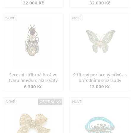
diamanty
22 000 Kč
32 000 Kč
NOVÉ
NOVÉ
Secesní stříbrná brož ve
Stříbrný pozlacený přívěs s
tvaru hmyzu s markazity
přírodními smaragdy
6 300 Kč
13 000 Kč
NOVÉ
OBJEDNÁNO
NOVÉ