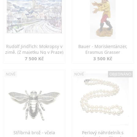
Rudolf Jindřich: Mokropsy v
Bauer - Moriskentänzer,
zimě. (Z majetku Ng v Praze)
Erasmus Grasser
7 500 Kč
3 500 Kč
NOVÉ
NOVÉ
OBJEDNÁNO
Stříbrná brož - včela
Perlový náhrdelník s