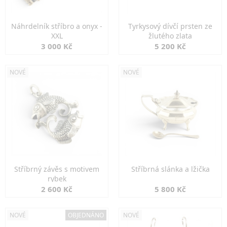
Náhrdelník stříbro a onyx -
Tyrkysový dívčí prsten ze
XXL
žlutého zlata
3 000 Kč
5 200 Kč
NOVÉ
NOVÉ
Stříbrný závěs s motivem
Stříbrná slánka a lžička
rybek
2 600 Kč
5 800 Kč
NOVÉ
OBJEDNÁNO
NOVÉ