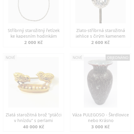
Stříbrný starožitný řetízek
Zlato-stříbrná starožitná
ke kapesním hodinkám
jehlice s čirým kamenem
2 000 Kč
2 600 Kč
NOVÉ
NOVÉ
OBJEDNÁNO
Zlatá starožitná brož “ptáčci
Váza PULEGOSO - Škrdlovice
v hnízdu” s perlami
nebo Krásno
40 000 Kč
3 000 Kč