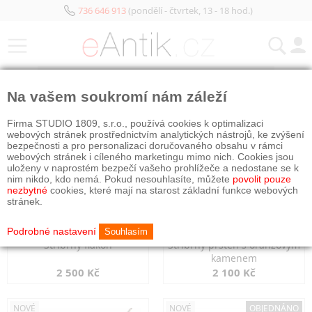
736 646 913
(pondělí - čtvrtek, 13 - 18 hod.)
KATEGORIE
Na vašem soukromí nám záleží
NOVÉ
NOVÉ
Firma STUDIO 1809, s.r.o., používá cookies k optimalizaci
webových stránek prostřednictvím analytických nástrojů, ke zvýšení
bezpečnosti a pro personalizaci doručovaného obsahu v rámci
webových stránek i cíleného marketingu mimo nich. Cookies jsou
uloženy v naprostém bezpečí vašeho prohlížeče a nedostane se k
nim nikdo, kdo nemá. Pokud nesouhlasíte, můžete
povolit pouze
nezbytné
cookies, které mají na starost základní funkce webových
stránek.
Podrobné nastavení
Souhlasím
Stříbrný flakon
Stříbrný prsten s oranžovým
kamenem
2 500 Kč
2 100 Kč
NOVÉ
NOVÉ
OBJEDNÁNO