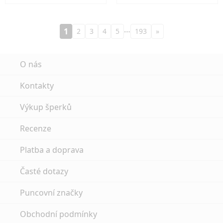
…
1
2
3
4
5
193
»
O nás
Kontakty
Výkup šperků
Recenze
Platba a doprava
Časté dotazy
Puncovní značky
Obchodní podmínky