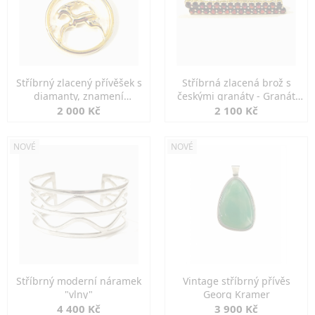
Stříbrný zlacený přívěšek s
Stříbrná zlacená brož s
diamanty, znamení
českými granáty - Granát
KOZOROH
Turnov
2 000 Kč
2 100 Kč
NOVÉ
NOVÉ
Stříbrný moderní náramek
Vintage stříbrný přívěs
"vlny"
Georg Kramer
4 400 Kč
3 900 Kč