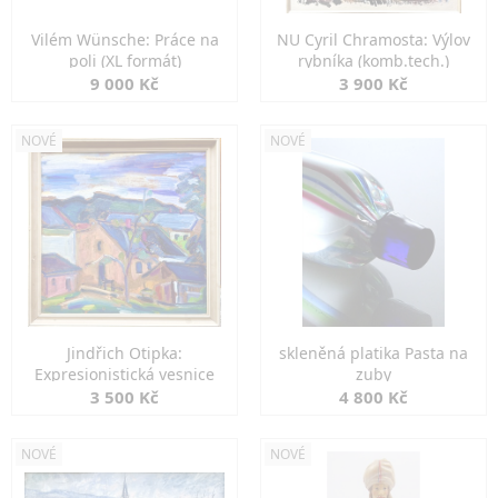
Vilém Wünsche: Práce na
NU Cyril Chramosta: Výlov
poli (XL formát)
rybníka (komb.tech.)
9 000 Kč
3 900 Kč
NOVÉ
NOVÉ
Jindřich Otipka:
skleněná platika Pasta na
Expresionistická vesnice
zuby
3 500 Kč
4 800 Kč
NOVÉ
NOVÉ