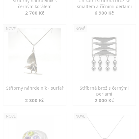
Stříbrný náhrdelník s
Unikátní stříbrná brož se
černým korálem
smaltem a říčními perlami
2 700 Kč
6 900 Kč
NOVÉ
NOVÉ
Stříbrný náhrdelník - surfař
Stříbrná brož s černými
perlami
2 300 Kč
2 000 Kč
NOVÉ
NOVÉ