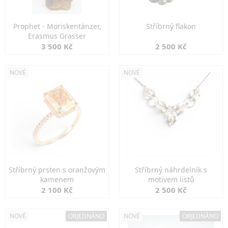
Prophet - Moriskentänzer,
Stříbrný flakon
Erasmus Grasser
3 500 Kč
2 500 Kč
NOVÉ
NOVÉ
Stříbrný prsten s oranžovým
Stříbrný náhrdelník s
kamenem
motivem listů
2 100 Kč
2 500 Kč
NOVÉ
OBJEDNÁNO
NOVÉ
OBJEDNÁNO