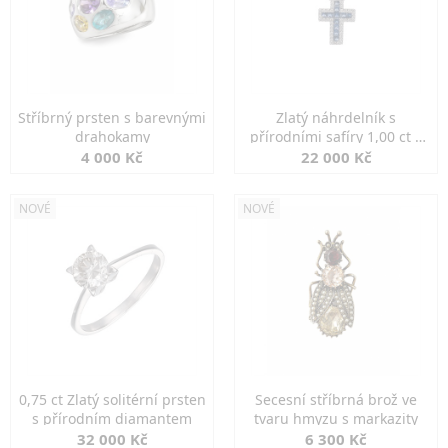
Stříbrný prsten s barevnými
Zlatý náhrdelník s
drahokamy
přírodními safíry 1,00 ct a
diamanty
4 000 Kč
22 000 Kč
NOVÉ
NOVÉ
0,75 ct Zlatý solitérní prsten
Secesní stříbrná brož ve
s přírodním diamantem
tvaru hmyzu s markazity
32 000 Kč
6 300 Kč