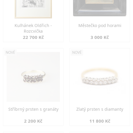
Kulhánek Oldřich -
Městečko pod horami
Rozcvička
22 700 Kč
3 000 Kč
NOVÉ
NOVÉ
Stříbrný prsten s granáty
Zlatý prsten s diamanty
2 200 Kč
11 800 Kč