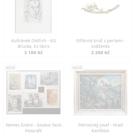
Kulhánek Oldřich - KG
Stříbrná brož s perlami -
Brücke, Ex libris
sněženky
3 100 Kč
2 200 Kč
NOVÉ
NOVÉ
Nemes Endre - Soubor šesti
Petrovický Josef - Hrad
litografií
Karlštejn