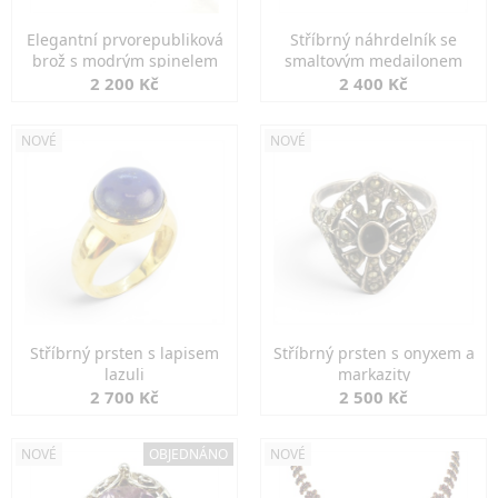
Elegantní prvorepubliková
Stříbrný náhrdelník se
brož s modrým spinelem
smaltovým medailonem
2 200 Kč
2 400 Kč
NOVÉ
NOVÉ
Stříbrný prsten s lapisem
Stříbrný prsten s onyxem a
lazuli
markazity
2 700 Kč
2 500 Kč
NOVÉ
OBJEDNÁNO
NOVÉ