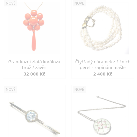
NOVÉ
NOVÉ
Grandiozní zlatá korálová
Čtyřřadý náramek z říčních
brož / závěs
perel - zapínání mašle
32 000 Kč
2 400 Kč
NOVÉ
NOVÉ