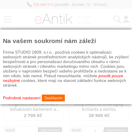
736 646 913
(pondělí - čtvrtek, 13 - 18 hod.)
KATEGORIE
Na vašem soukromí nám záleží
NOVÉ
OBJEDNÁNO
NOVÉ
OBJEDNÁNO
Firma STUDIO 1809, s.r.o., používá cookies k optimalizaci
webových stránek prostřednictvím analytických nástrojů, ke zvýšení
bezpečnosti a pro personalizaci doručovaného obsahu v rámci
webových stránek i cíleného marketingu mimo nich. Cookies jsou
uloženy v naprostém bezpečí vašeho prohlížeče a nedostane se k
nim nikdo, kdo nemá. Pokud nesouhlasíte, můžete
povolit pouze
nezbytné
cookies, které mají na starost základní funkce webových
stránek.
Podrobné nastavení
Souhlasím
Elegantní stříbrná brož s
Zlatý kolier se smaragdy,
koňakovým kamenem a
brilianty a perlou
markazity
2 700 Kč
28 900 Kč
NOVÉ
OBJEDNÁNO
NOVÉ
OBJEDNÁNO