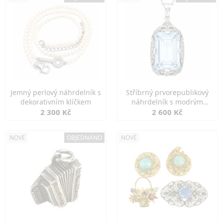
Jemný perlový náhrdelník s
Stříbrný prvorepublikový
dekorativním klíčkem
náhrdelník s modrým
spinelem
2 300 Kč
2 600 Kč
NOVÉ
OBJEDNÁNO
NOVÉ