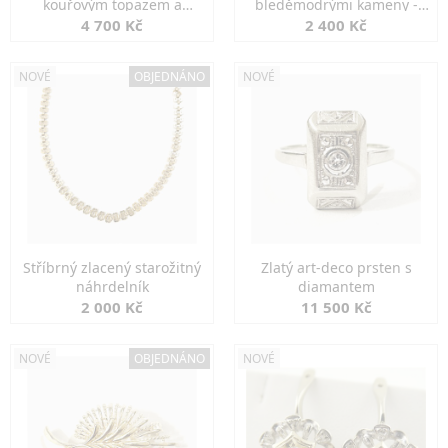
kouřovým topazem a
bleděmodrými kameny -
markazity
jemná elegance
4 700 Kč
2 400 Kč
NOVÉ
OBJEDNÁNO
NOVÉ
Stříbrný zlacený starožitný
Zlatý art-deco prsten s
náhrdelník
diamantem
2 000 Kč
11 500 Kč
NOVÉ
OBJEDNÁNO
NOVÉ