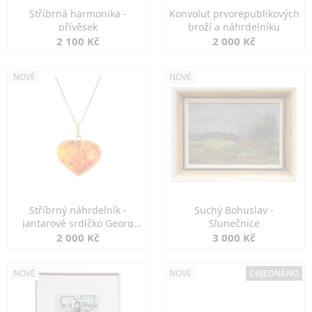
Stříbrná harmonika -
Konvolut prvorepublikových
přívěsek
broží a náhrdelníku
2 100 Kč
2 000 Kč
NOVÉ
NOVÉ
Stříbrný náhrdelník -
Suchý Bohuslav -
jantarové srdíčko Georg
Slunečnice
Kramer
2 000 Kč
3 000 Kč
NOVÉ
NOVÉ
OBJEDNÁNO