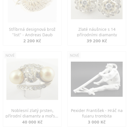
Stříbrná designová brož
Zlaté náušnice s 14
"list" - Andreas Daub
přírodními diamanty
2 200 Kč
39 200 Kč
NOVÉ
NOVÉ
Noblesní zlatý prsten,
Pexider František - Hráč na
přírodní diamanty a mořské
fujaru trombita
perly
40 000 Kč
3 000 Kč