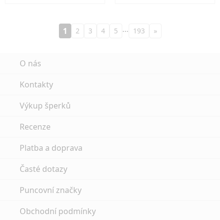
…
1
2
3
4
5
193
»
O nás
Kontakty
Výkup šperků
Recenze
Platba a doprava
Časté dotazy
Puncovní značky
Obchodní podmínky