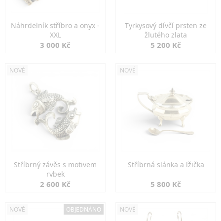
Náhrdelník stříbro a onyx -
Tyrkysový dívčí prsten ze
XXL
žlutého zlata
3 000 Kč
5 200 Kč
NOVÉ
NOVÉ
Stříbrný závěs s motivem
Stříbrná slánka a lžička
rybek
2 600 Kč
5 800 Kč
NOVÉ
OBJEDNÁNO
NOVÉ