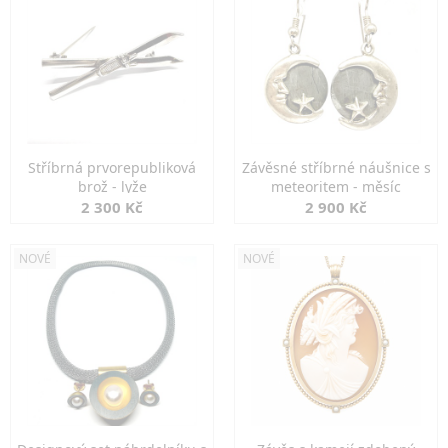
Stříbrná prvorepubliková
Závěsné stříbrné náušnice s
brož - lyže
meteoritem - měsíc
2 300 Kč
2 900 Kč
NOVÉ
NOVÉ