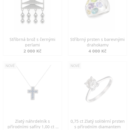
Stříbrná brož s černými
Stříbrný prsten s barevnými
perlami
drahokamy
2 000 Kč
4 000 Kč
NOVÉ
NOVÉ
Zlatý náhrdelník s
0,75 ct Zlatý solitérní prsten
přírodními safíry 1,00 ct a
s přírodním diamantem