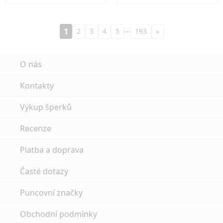
…
1
2
3
4
5
193
»
O nás
Kontakty
Výkup šperků
Recenze
Platba a doprava
Časté dotazy
Puncovní značky
Obchodní podmínky