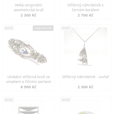
Velká oiriginální
Stříbrný náhrdelník s
geometrická brož
černým korálem
2 300 Kč
2 700 Kč
NOVÉ
OBJEDNÁNO
NOVÉ
Unikátní stříbrná brož se
Stříbrný náhrdelník - surfař
smaltem a říčními perlami
6 900 Kč
2 300 Kč
NOVÉ
NOVÉ