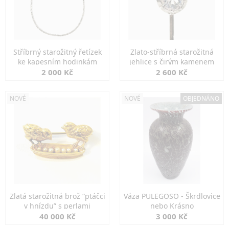
Stříbrný starožitný řetízek
Zlato-stříbrná starožitná
ke kapesním hodinkám
jehlice s čirým kamenem
2 000 Kč
2 600 Kč
NOVÉ
NOVÉ
OBJEDNÁNO
Zlatá starožitná brož “ptáčci
Váza PULEGOSO - Škrdlovice
v hnízdu” s perlami
nebo Krásno
40 000 Kč
3 000 Kč