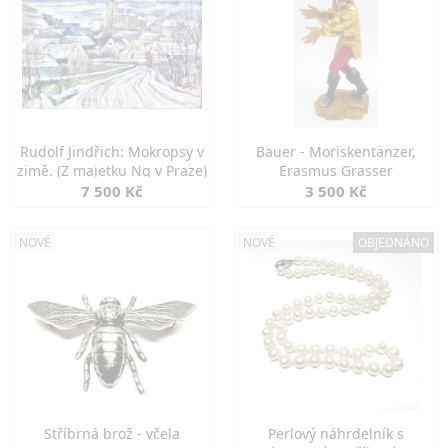
Rudolf Jindřich: Mokropsy v
Bauer - Moriskentänzer,
zimě. (Z majetku Ng v Praze)
Erasmus Grasser
7 500 Kč
3 500 Kč
NOVÉ
NOVÉ
OBJEDNÁNO
Stříbrná brož - včela
Perlový náhrdelník s