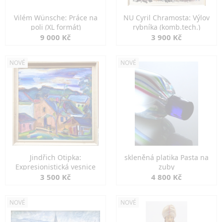
Vilém Wünsche: Práce na
NU Cyril Chramosta: Výlov
poli (XL formát)
rybníka (komb.tech.)
9 000 Kč
3 900 Kč
NOVÉ
NOVÉ
Jindřich Otipka:
skleněná platika Pasta na
Expresionistická vesnice
zuby
3 500 Kč
4 800 Kč
NOVÉ
NOVÉ