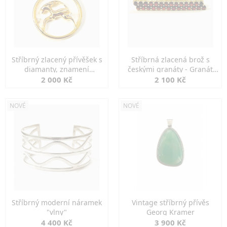
Stříbrný zlacený přívěšek s
Stříbrná zlacená brož s
diamanty, znamení
českými granáty - Granát
KOZOROH
Turnov
2 000 Kč
2 100 Kč
NOVÉ
NOVÉ
Stříbrný moderní náramek
Vintage stříbrný přívěs
"vlny"
Georg Kramer
4 400 Kč
3 900 Kč