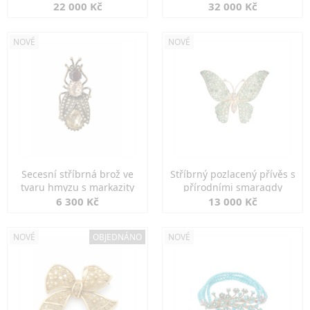
diamanty
22 000 Kč
32 000 Kč
NOVÉ
NOVÉ
Secesní stříbrná brož ve
Stříbrný pozlacený přívěs s
tvaru hmyzu s markazity
přírodními smaragdy
6 300 Kč
13 000 Kč
NOVÉ
OBJEDNÁNO
NOVÉ