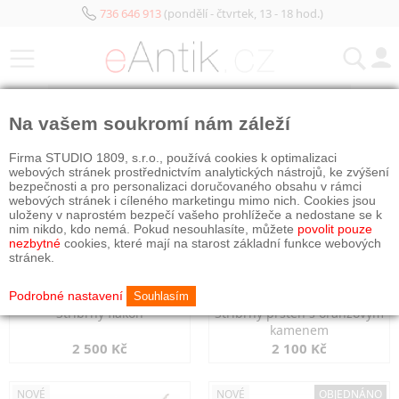
736 646 913
(pondělí - čtvrtek, 13 - 18 hod.)
KATEGORIE
Na vašem soukromí nám záleží
NOVÉ
NOVÉ
Firma STUDIO 1809, s.r.o., používá cookies k optimalizaci
webových stránek prostřednictvím analytických nástrojů, ke zvýšení
bezpečnosti a pro personalizaci doručovaného obsahu v rámci
webových stránek i cíleného marketingu mimo nich. Cookies jsou
uloženy v naprostém bezpečí vašeho prohlížeče a nedostane se k
nim nikdo, kdo nemá. Pokud nesouhlasíte, můžete
povolit pouze
nezbytné
cookies, které mají na starost základní funkce webových
stránek.
Podrobné nastavení
Souhlasím
Stříbrný flakon
Stříbrný prsten s oranžovým
kamenem
2 500 Kč
2 100 Kč
NOVÉ
NOVÉ
OBJEDNÁNO