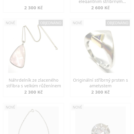
elegantním stříbrným
zapínáním
2 300 Kč
2 600 Kč
NOVÉ
OBJEDNÁNO
NOVÉ
OBJEDNÁNO
Náhrdelník ze zlaceného
Originální stříbrný prsten s
stříbra s velkým růženínem
ametystem
2 300 Kč
2 300 Kč
NOVÉ
NOVÉ