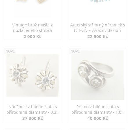
Vintage brož mašle z
Autorský stříbrný náramek s
pozlaceného stříbra
tyrkysy – výrazný design
2 000 Kč
22 500 Kč
NOVÉ
NOVÉ
Náušnice z bílého zlata s
Prsten z bílého zlata s
přírodními diamanty - 0,30
přírodními diamanty - 1,00
ct
ct
37 300 Kč
40 000 Kč