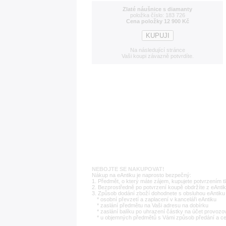
Zlaté náušnice s diamanty
položka číslo: 183 726
Cena položky 12 900 Kč
Na následující stránce
Vaši koupi závazně potvrdíte.
NEBOJTE SE NAKUPOVAT!
Nákup na eAntiku je naprosto bezpečný:
1. Předmět, o který máte zájem, kupujete potvrzením t
2. Bezprostředně po potvrzení koupě obdržíte z eAntik
3. Způsob dodání zboží dohodnete s obsluhou eAntiku 
* osobní převzetí a zaplacení v kanceláři eAntiku
* zaslání předmětu na Vaši adresu na dobírku
* zaslání balíku po uhrazení částky na účet provozo
* u objemných předmětů s Vámi způsob předání a c