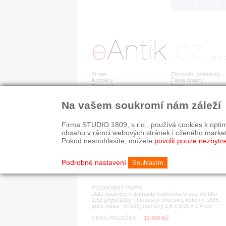
STA
O nás
Obchodní podmínky
Kontakty
Časté dotazy
Recenze
Ceník
Na vašem soukromí nám záleží
Detail položky
č. 183 726
Zla
Firma STUDIO 1809, s.r.o., používá cookies k optim
obsahu v rámci webových stránek i cíleného marke
Pokud nesouhlasíte, můžete
povolit pouze nezbytn
KATEGORIE
HISTORICKÉ OBDOB
náušnice
1890-1940
Podrobné nastavení
Souhlasím
PODROBNÝ POPIS
zlaté náušnice s diamanty routového brusu, Au btto
2,52 g/580/1000, Rakousko-Uhersko, kolem r. 1895,
punc (liška - Vídeň), rozměry 1,6 x 0,95 x 1,4 cm
CENA POLOŽKY
12 900 Kč