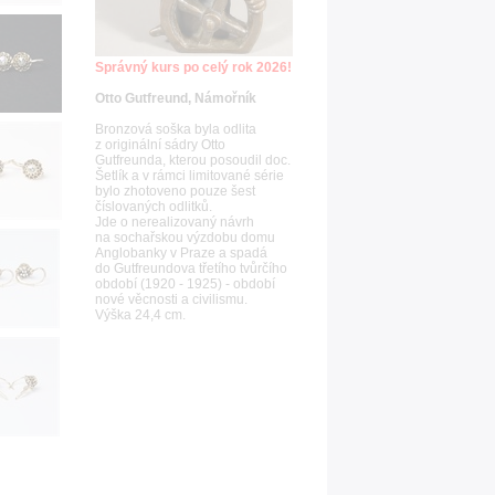
Správný kurs po celý rok 2026!
Otto Gutfreund, Námořník
Bronzová soška byla odlita
z originální sádry Otto
Gutfreunda, kterou posoudil doc.
Šetlík a v rámci limitované série
bylo zhotoveno pouze šest
číslovaných odlitků.
Jde o nerealizovaný návrh
na sochařskou výzdobu domu
Anglobanky v Praze a spadá
do Gutfreundova třetího tvůrčího
období (1920 - 1925) - období
nové věcnosti a civilismu.
Výška 24,4 cm.