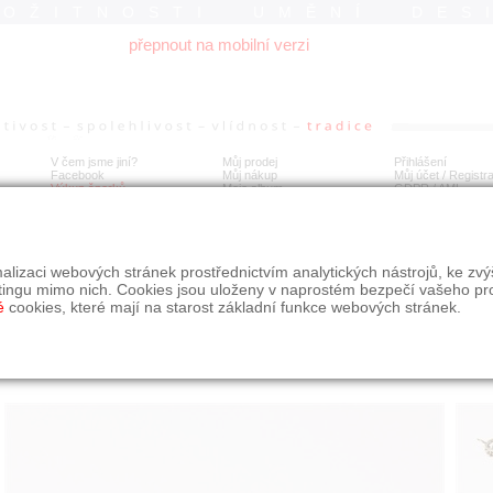
ROŽITNOSTI UMĚNÍ DES
přepnout na mobilní verzi
V čem jsme jiní?
Můj prodej
Přihlášení
Facebook
Můj nákup
Můj účet / Registr
Výkup šperků
Moje album
GDPR
/
AML
té náušnice s diamanty
alizaci webových stránek prostřednictvím analytických nástrojů, ke zv
tingu mimo nich. Cookies jsou uloženy v naprostém bezpečí vašeho pr
é
cookies, které mají na starost základní funkce webových stránek.
Í
MÍSTO EXPEDICE
Počet návštěv: 245
poslat příteli
Praha
uložit do alba
dotaz na prodejce