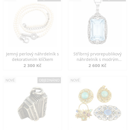
Jemný perlový náhrdelník s
Stříbrný prvorepublikový
dekorativním klíčkem
náhrdelník s modrým
spinelem
2 300 Kč
2 600 Kč
NOVÉ
OBJEDNÁNO
NOVÉ