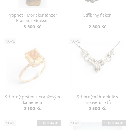
Prophet - Moriskentänzer,
Stříbrný flakon
Erasmus Grasser
3 500 Kč
2 500 Kč
NOVÉ
NOVÉ
Stříbrný prsten s oranžovým
Stříbrný náhrdelník s
kamenem
motivem listů
2 100 Kč
2 500 Kč
NOVÉ
OBJEDNÁNO
NOVÉ
OBJEDNÁNO