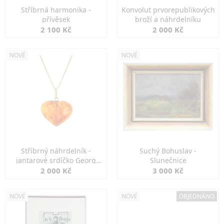
Stříbrná harmonika -
Konvolut prvorepublikových
přívěsek
broží a náhrdelníku
2 100 Kč
2 000 Kč
NOVÉ
NOVÉ
Stříbrný náhrdelník -
Suchý Bohuslav -
jantarové srdíčko Georg
Slunečnice
Kramer
2 000 Kč
3 000 Kč
NOVÉ
NOVÉ
OBJEDNÁNO