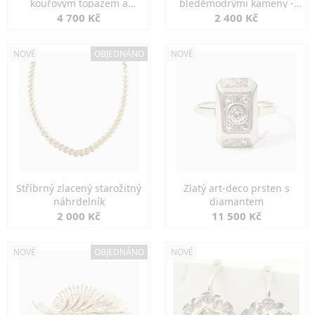
kouřovým topazem a
bleděmodrými kameny -
markazity
jemná elegance
4 700 Kč
2 400 Kč
NOVÉ
OBJEDNÁNO
NOVÉ
Stříbrný zlacený starožitný
Zlatý art-deco prsten s
náhrdelník
diamantem
2 000 Kč
11 500 Kč
NOVÉ
OBJEDNÁNO
NOVÉ