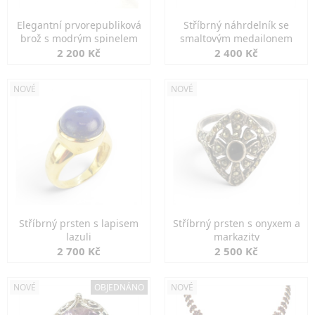
Elegantní prvorepubliková
Stříbrný náhrdelník se
brož s modrým spinelem
smaltovým medailonem
2 200 Kč
2 400 Kč
NOVÉ
NOVÉ
Stříbrný prsten s lapisem
Stříbrný prsten s onyxem a
lazuli
markazity
2 700 Kč
2 500 Kč
NOVÉ
OBJEDNÁNO
NOVÉ