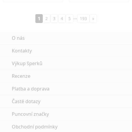
…
1
2
3
4
5
193
»
O nás
Kontakty
Výkup šperků
Recenze
Platba a doprava
Časté dotazy
Puncovní značky
Obchodní podmínky