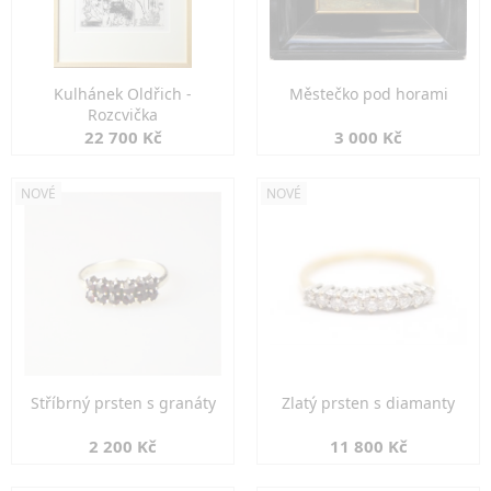
Kulhánek Oldřich -
Městečko pod horami
Rozcvička
22 700 Kč
3 000 Kč
NOVÉ
NOVÉ
Stříbrný prsten s granáty
Zlatý prsten s diamanty
2 200 Kč
11 800 Kč