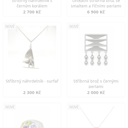
Stříbrný náhrdelník s
Unikátní stříbrná brož se
černým korálem
smaltem a říčními perlami
2 700 Kč
6 900 Kč
NOVÉ
NOVÉ
Stříbrný náhrdelník - surfař
Stříbrná brož s černými
perlami
2 300 Kč
2 000 Kč
NOVÉ
NOVÉ