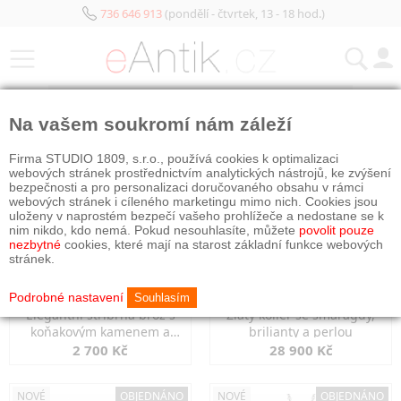
736 646 913
(pondělí - čtvrtek, 13 - 18 hod.)
KATEGORIE
Na vašem soukromí nám záleží
NOVÉ
NOVÉ
OBJEDNÁNO
Firma STUDIO 1809, s.r.o., používá cookies k optimalizaci
webových stránek prostřednictvím analytických nástrojů, ke zvýšení
bezpečnosti a pro personalizaci doručovaného obsahu v rámci
webových stránek i cíleného marketingu mimo nich. Cookies jsou
uloženy v naprostém bezpečí vašeho prohlížeče a nedostane se k
nim nikdo, kdo nemá. Pokud nesouhlasíte, můžete
povolit pouze
nezbytné
cookies, které mají na starost základní funkce webových
stránek.
Podrobné nastavení
Souhlasím
Elegantní stříbrná brož s
Zlatý kolier se smaragdy,
koňakovým kamenem a
brilianty a perlou
markazity
2 700 Kč
28 900 Kč
NOVÉ
OBJEDNÁNO
NOVÉ
OBJEDNÁNO