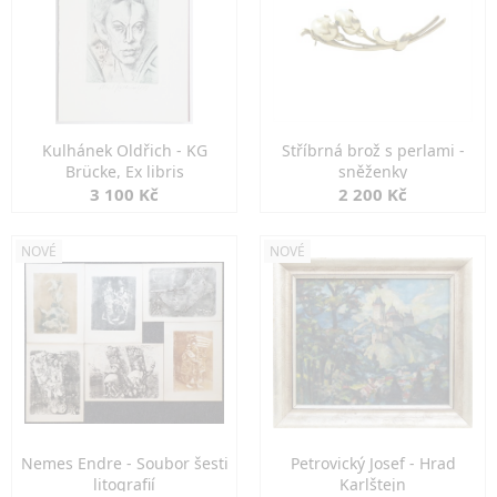
Kulhánek Oldřich - KG
Stříbrná brož s perlami -
Brücke, Ex libris
sněženky
3 100 Kč
2 200 Kč
NOVÉ
NOVÉ
Nemes Endre - Soubor šesti
Petrovický Josef - Hrad
litografií
Karlštejn