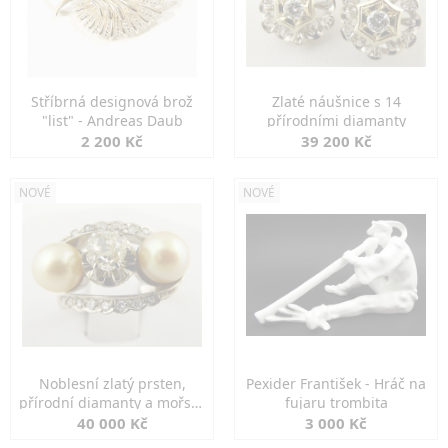
Stříbrná designová brož
Zlaté náušnice s 14
"list" - Andreas Daub
přírodními diamanty
2 200 Kč
39 200 Kč
NOVÉ
NOVÉ
Noblesní zlatý prsten,
Pexider František - Hráč na
přírodní diamanty a mořské
fujaru trombita
perly
40 000 Kč
3 000 Kč