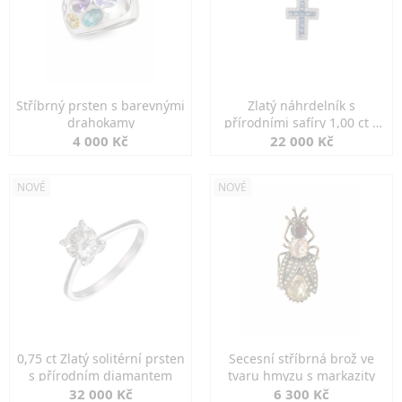
Stříbrný prsten s barevnými
Zlatý náhrdelník s
drahokamy
přírodními safíry 1,00 ct a
diamanty
4 000 Kč
22 000 Kč
NOVÉ
NOVÉ
0,75 ct Zlatý solitérní prsten
Secesní stříbrná brož ve
s přírodním diamantem
tvaru hmyzu s markazity
32 000 Kč
6 300 Kč