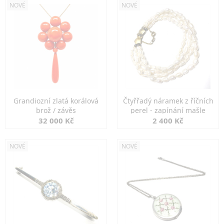
NOVÉ
NOVÉ
Grandiozní zlatá korálová
Čtyřřadý náramek z říčních
brož / závěs
perel - zapínání mašle
32 000 Kč
2 400 Kč
NOVÉ
NOVÉ