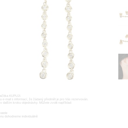
lačítka KUPUJI.
u e-mail s informací, že žádaný předmět je pro Vás rezervován.
v dalším kroku objednávky. Můžete zvolit například:
vatele
enu dohodneme individuálně