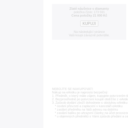
Zlaté náušnice s diamanty
položka číslo: 173 591
Cena položky 21 000 Kč
Na následující stránce
Vaši koupi závazně potvrdíte.
NEBOJTE SE NAKUPOVAT!
Nákup na eAntiku je naprosto bezpečný:
1. Předmět, o který máte zájem, kupujete potvrzením t
2. Bezprostředně po potvrzení koupě obdržíte z eAntik
3. Způsob dodání zboží dohodnete s obsluhou eAntiku 
* osobní převzetí a zaplacení v kanceláři eAntiku
* zaslání předmětu na Vaši adresu na dobírku
* zaslání balíku po uhrazení částky na účet provozo
* u objemných předmětů s Vámi způsob předání a c