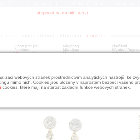
ROŽITNOSTI UMĚNÍ DES
přepnout na mobilní verzi
V čem jsme jiní?
Můj prodej
Přihlášení
Facebook
Můj nákup
Můj účet / Registr
Výkup šperků
Moje album
GDPR
/
AML
té náušnice s diamanty
alizaci webových stránek prostřednictvím analytických nástrojů, ke zv
tingu mimo nich. Cookies jsou uloženy v naprostém bezpečí vašeho pr
é
cookies, které mají na starost základní funkce webových stránek.
Í
MÍSTO EXPEDICE
Počet návštěv: 255
poslat příteli
Praha
uložit do alba
dotaz na prodejce