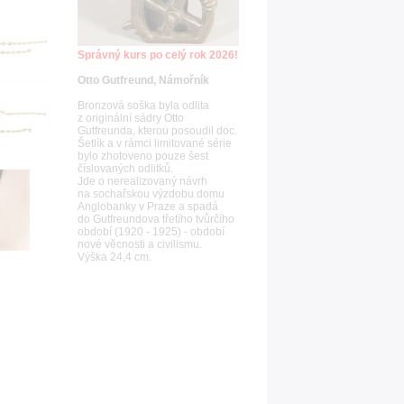
Správný kurs po celý rok 2026!
Otto Gutfreund, Námořník
Bronzová soška byla odlita
z originální sádry Otto
Gutfreunda, kterou posoudil doc.
Šetlík a v rámci limitované série
bylo zhotoveno pouze šest
číslovaných odlitků.
Jde o nerealizovaný návrh
na sochařskou výzdobu domu
Anglobanky v Praze a spadá
do Gutfreundova třetího tvůrčího
období (1920 - 1925) - období
nové věcnosti a civilismu.
Výška 24,4 cm.