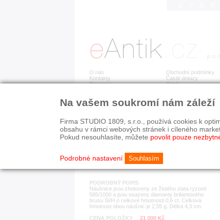
STA
O nás
Obchodní podmínky
Kontakty
Časté dotazy
Recenze
Ceník
Na vašem soukromí nám záleží
Detail položky
č. 173 591
Zla
Firma STUDIO 1809, s.r.o., používá cookies k optim
obsahu v rámci webových stránek i cíleného marke
Pokud nesouhlasíte, můžete
povolit pouze nezbytn
KATEGORIE
HISTORICKÉ OBDOB
náušnice
současnost
Podrobné nastavení
Souhlasím
PODROBNÝ POPIS
Náušnice jsou zhotoveny ze žlutého zlata ryzosti
585/1000 a jsou osazeny diamanty briliantového
brusu SI/H o celkové hmotnosti 0,6 ct. Celková
hmotnost obou náušnic je 2,55 g. Délka 4,3 cm.
CENA POLOŽKY
21 000 Kč