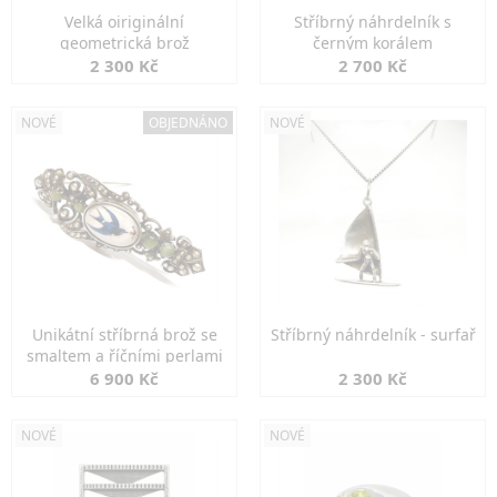
Velká oiriginální
Stříbrný náhrdelník s
geometrická brož
černým korálem
2 300 Kč
2 700 Kč
NOVÉ
OBJEDNÁNO
NOVÉ
Unikátní stříbrná brož se
Stříbrný náhrdelník - surfař
smaltem a říčními perlami
6 900 Kč
2 300 Kč
NOVÉ
NOVÉ