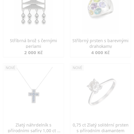
Stříbrná brož s černými
Stříbrný prsten s barevnými
perlami
drahokamy
2 000 Kč
4 000 Kč
NOVÉ
NOVÉ
Zlatý náhrdelník s
0,75 ct Zlatý solitérní prsten
přírodními safíry 1,00 ct a
s přírodním diamantem