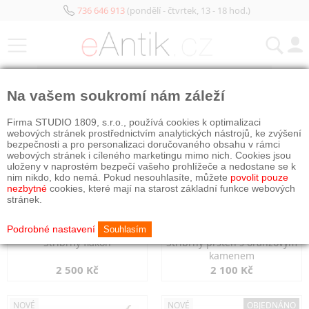
736 646 913
(pondělí - čtvrtek, 13 - 18 hod.)
KATEGORIE
Na vašem soukromí nám záleží
NOVÉ
NOVÉ
Firma STUDIO 1809, s.r.o., používá cookies k optimalizaci
webových stránek prostřednictvím analytických nástrojů, ke zvýšení
bezpečnosti a pro personalizaci doručovaného obsahu v rámci
webových stránek i cíleného marketingu mimo nich. Cookies jsou
uloženy v naprostém bezpečí vašeho prohlížeče a nedostane se k
nim nikdo, kdo nemá. Pokud nesouhlasíte, můžete
povolit pouze
nezbytné
cookies, které mají na starost základní funkce webových
stránek.
Podrobné nastavení
Souhlasím
Stříbrný flakon
Stříbrný prsten s oranžovým
kamenem
2 500 Kč
2 100 Kč
NOVÉ
NOVÉ
OBJEDNÁNO