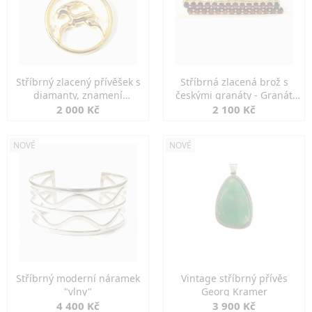
Stříbrný zlacený přívěšek s
Stříbrná zlacená brož s
diamanty, znamení
českými granáty - Granát
KOZOROH
Turnov
2 000 Kč
2 100 Kč
NOVÉ
NOVÉ
Stříbrný moderní náramek
Vintage stříbrný přívěs
"vlny"
Georg Kramer
4 400 Kč
3 900 Kč