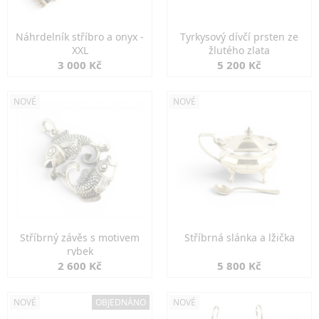
Náhrdelník stříbro a onyx -
Tyrkysový dívčí prsten ze
XXL
žlutého zlata
3 000 Kč
5 200 Kč
NOVÉ
NOVÉ
Stříbrný závěs s motivem
Stříbrná slánka a lžička
rybek
2 600 Kč
5 800 Kč
NOVÉ
OBJEDNÁNO
NOVÉ