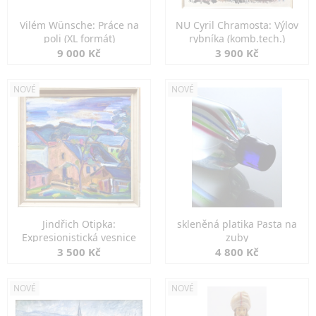
Vilém Wünsche: Práce na
NU Cyril Chramosta: Výlov
poli (XL formát)
rybníka (komb.tech.)
9 000 Kč
3 900 Kč
NOVÉ
NOVÉ
Jindřich Otipka:
skleněná platika Pasta na
Expresionistická vesnice
zuby
3 500 Kč
4 800 Kč
NOVÉ
NOVÉ