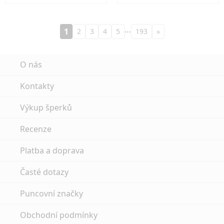
…
1
2
3
4
5
193
»
O nás
Kontakty
Výkup šperků
Recenze
Platba a doprava
Časté dotazy
Puncovní značky
Obchodní podmínky