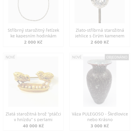
Stříbrný starožitný řetízek
Zlato-stříbrná starožitná
ke kapesním hodinkám
jehlice s čirým kamenem
2 000 Kč
2 600 Kč
NOVÉ
NOVÉ
OBJEDNÁNO
Zlatá starožitná brož “ptáčci
Váza PULEGOSO - Škrdlovice
v hnízdu” s perlami
nebo Krásno
40 000 Kč
3 000 Kč