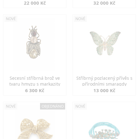
diamanty
22 000 Kč
32 000 Kč
NOVÉ
NOVÉ
Secesní stříbrná brož ve
Stříbrný pozlacený přívěs s
tvaru hmyzu s markazity
přírodními smaragdy
6 300 Kč
13 000 Kč
NOVÉ
OBJEDNÁNO
NOVÉ