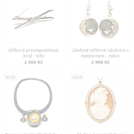
Stříbrná prvorepubliková
Závěsné stříbrné náušnice s
brož - lyže
meteoritem - měsíc
2 300 Kč
2 900 Kč
NOVÉ
NOVÉ