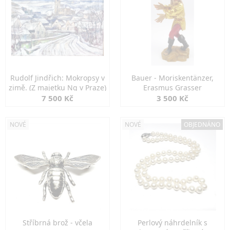
Rudolf Jindřich: Mokropsy v
Bauer - Moriskentänzer,
zimě. (Z majetku Ng v Praze)
Erasmus Grasser
7 500 Kč
3 500 Kč
NOVÉ
NOVÉ
OBJEDNÁNO
Stříbrná brož - včela
Perlový náhrdelník s