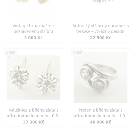
Vintage brož mašle z
Autorský stříbrný náramek s
pozlaceného stříbra
tyrkysy – výrazný design
2 000 Kč
22 500 Kč
NOVÉ
NOVÉ
Náušnice z bílého zlata s
Prsten z bílého zlata s
přírodními diamanty - 0,30
přírodními diamanty - 1,00
ct
ct
37 300 Kč
40 000 Kč