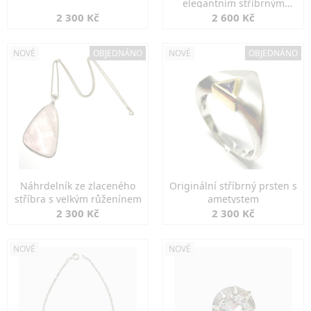
elegantním stříbrným
zapínáním
2 300 Kč
2 600 Kč
NOVÉ
OBJEDNÁNO
NOVÉ
OBJEDNÁNO
Náhrdelník ze zlaceného
Originální stříbrný prsten s
stříbra s velkým růženínem
ametystem
2 300 Kč
2 300 Kč
NOVÉ
NOVÉ