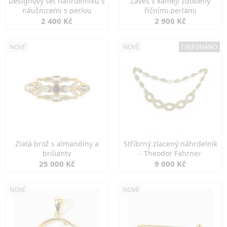
Designový set náhrdelníku s
Závěs s kamejí zdobený
náušnicemi s perlou
říčními perlami
2 400 Kč
2 900 Kč
NOVÉ
NOVÉ
OBJEDNÁNO
Zlatá brož s almandiny a
Stříbrný zlacený náhrdelník
brilianty
- Theodor Fahrner
25 000 Kč
9 000 Kč
NOVÉ
NOVÉ