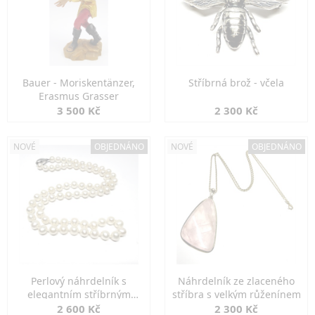
Bauer - Moriskentänzer,
Stříbrná brož - včela
Erasmus Grasser
3 500 Kč
2 300 Kč
NOVÉ
OBJEDNÁNO
NOVÉ
OBJEDNÁNO
Perlový náhrdelník s
Náhrdelník ze zlaceného
elegantním stříbrným
stříbra s velkým růženínem
zapínáním
2 600 Kč
2 300 Kč