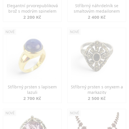
Elegantní prvorepubliková
Stříbrný náhrdelník se
brož s modrým spinelem
smaltovým medailonem
2 200 Kč
2 400 Kč
NOVÉ
NOVÉ
Stříbrný prsten s lapisem
Stříbrný prsten s onyxem a
lazuli
markazity
2 700 Kč
2 500 Kč
NOVÉ
NOVÉ