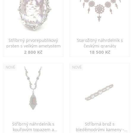
Stříbrný prvorepublikový
Starožitný náhrdelník s
prsten s velkým ametystem
českými granáty
2 800 Kč
18 500 Kč
NOVÉ
NOVÉ
Stříbrný náhrdelník s
Stříbrná brož s
kouřovým topazem a
bleděmodrými kameny -