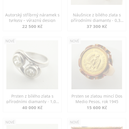
Autorský stříbrný náramek s
Náušnice z bílého zlata s
tyrkysy – výrazný design
přírodními diamanty - 0,30
ct
22 500 Kč
37 300 Kč
NOVÉ
NOVÉ
Prsten z bílého zlata s
Prsten se zlatou mincí Dos
přírodními diamanty - 1,00
Medio Pesos, rok 1945
ct
40 000 Kč
15 600 Kč
NOVÉ
NOVÉ