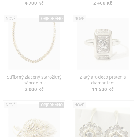
markazity
jemná elegance
4 700 Kč
2 400 Kč
NOVÉ
OBJEDNÁNO
NOVÉ
Stříbrný zlacený starožitný
Zlatý art-deco prsten s
náhrdelník
diamantem
2 000 Kč
11 500 Kč
NOVÉ
OBJEDNÁNO
NOVÉ