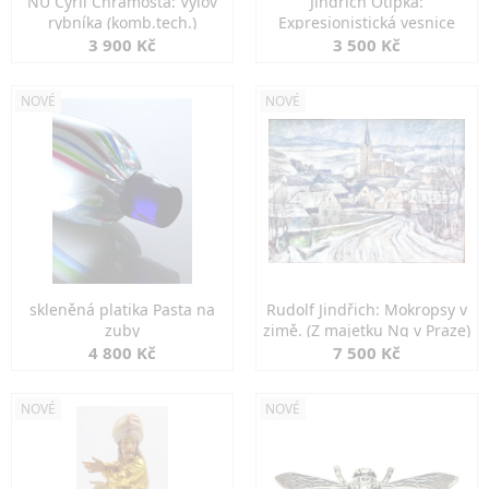
NU Cyril Chramosta: Výlov
Jindřich Otipka:
rybníka (komb.tech.)
Expresionistická vesnice
3 900 Kč
3 500 Kč
NOVÉ
NOVÉ
skleněná platika Pasta na
Rudolf Jindřich: Mokropsy v
zuby
zimě. (Z majetku Ng v Praze)
4 800 Kč
7 500 Kč
NOVÉ
NOVÉ