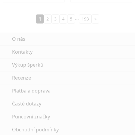
…
1
2
3
4
5
193
»
O nás
Kontakty
Výkup šperků
Recenze
Platba a doprava
Časté dotazy
Puncovní značky
Obchodní podmínky