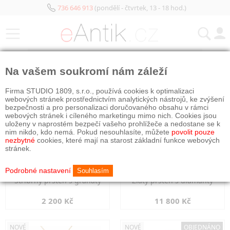
736 646 913
(pondělí - čtvrtek, 13 - 18 hod.)
KATEGORIE
Na vašem soukromí nám záleží
NOVÉ
NOVÉ
Firma STUDIO 1809, s.r.o., používá cookies k optimalizaci
webových stránek prostřednictvím analytických nástrojů, ke zvýšení
bezpečnosti a pro personalizaci doručovaného obsahu v rámci
webových stránek i cíleného marketingu mimo nich. Cookies jsou
uloženy v naprostém bezpečí vašeho prohlížeče a nedostane se k
nim nikdo, kdo nemá. Pokud nesouhlasíte, můžete
povolit pouze
nezbytné
cookies, které mají na starost základní funkce webových
stránek.
Podrobné nastavení
Souhlasím
Stříbrný prsten s granáty
Zlatý prsten s diamanty
2 200 Kč
11 800 Kč
NOVÉ
NOVÉ
OBJEDNÁNO