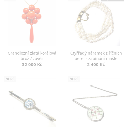
Grandiozní zlatá korálová
Čtyřřadý náramek z říčních
brož / závěs
perel - zapínání mašle
32 000 Kč
2 400 Kč
NOVÉ
NOVÉ