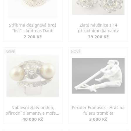
Stříbrná designová brož
Zlaté náušnice s 14
"list" - Andreas Daub
přírodními diamanty
2 200 Kč
39 200 Kč
NOVÉ
NOVÉ
Noblesní zlatý prsten,
Pexider František - Hráč na
přírodní diamanty a mořské
fujaru trombita
perly
40 000 Kč
3 000 Kč