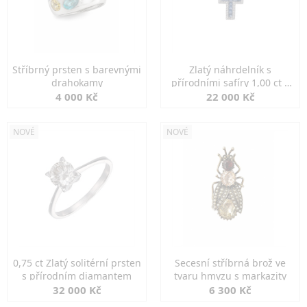
Stříbrný prsten s barevnými
Zlatý náhrdelník s
drahokamy
přírodními safíry 1,00 ct a
diamanty
4 000 Kč
22 000 Kč
NOVÉ
NOVÉ
0,75 ct Zlatý solitérní prsten
Secesní stříbrná brož ve
s přírodním diamantem
tvaru hmyzu s markazity
32 000 Kč
6 300 Kč