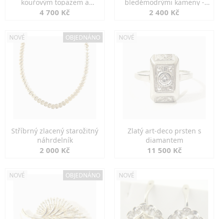
kouřovým topazem a
bleděmodrými kameny -
markazity
jemná elegance
4 700 Kč
2 400 Kč
NOVÉ
OBJEDNÁNO
NOVÉ
Stříbrný zlacený starožitný
Zlatý art-deco prsten s
náhrdelník
diamantem
2 000 Kč
11 500 Kč
NOVÉ
OBJEDNÁNO
NOVÉ