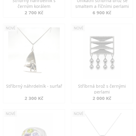
Stříbrný náhrdelník s
Unikátní stříbrná brož se
černým korálem
smaltem a říčními perlami
2 700 Kč
6 900 Kč
NOVÉ
NOVÉ
Stříbrný náhrdelník - surfař
Stříbrná brož s černými
perlami
2 300 Kč
2 000 Kč
NOVÉ
NOVÉ