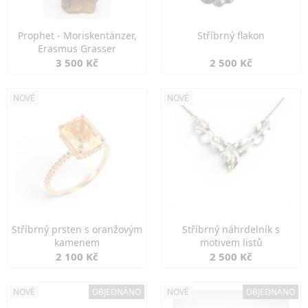
Prophet - Moriskentänzer,
Stříbrný flakon
Erasmus Grasser
3 500 Kč
2 500 Kč
NOVÉ
NOVÉ
Stříbrný prsten s oranžovým
Stříbrný náhrdelník s
kamenem
motivem listů
2 100 Kč
2 500 Kč
NOVÉ
OBJEDNÁNO
NOVÉ
OBJEDNÁNO