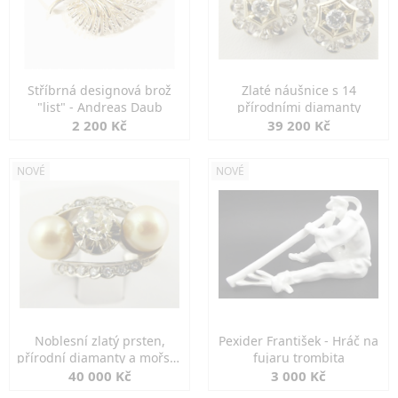
Stříbrná designová brož
Zlaté náušnice s 14
"list" - Andreas Daub
přírodními diamanty
2 200 Kč
39 200 Kč
NOVÉ
NOVÉ
Noblesní zlatý prsten,
Pexider František - Hráč na
přírodní diamanty a mořské
fujaru trombita
perly
40 000 Kč
3 000 Kč