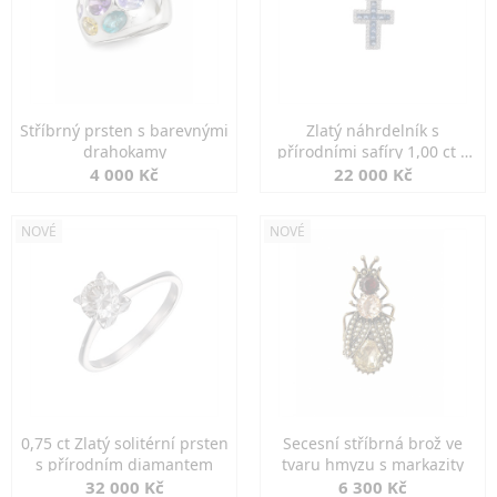
Stříbrný prsten s barevnými
Zlatý náhrdelník s
drahokamy
přírodními safíry 1,00 ct a
diamanty
4 000 Kč
22 000 Kč
NOVÉ
NOVÉ
0,75 ct Zlatý solitérní prsten
Secesní stříbrná brož ve
s přírodním diamantem
tvaru hmyzu s markazity
32 000 Kč
6 300 Kč