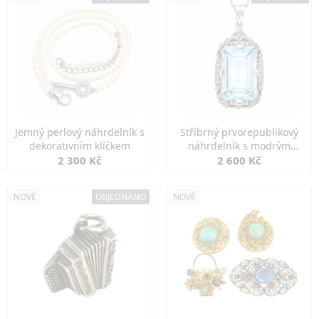
Jemný perlový náhrdelník s
Stříbrný prvorepublikový
dekorativním klíčkem
náhrdelník s modrým
spinelem
2 300 Kč
2 600 Kč
NOVÉ
OBJEDNÁNO
NOVÉ