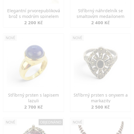
Elegantní prvorepubliková
Stříbrný náhrdelník se
brož s modrým spinelem
smaltovým medailonem
2 200 Kč
2 400 Kč
NOVÉ
NOVÉ
Stříbrný prsten s lapisem
Stříbrný prsten s onyxem a
lazuli
markazity
2 700 Kč
2 500 Kč
NOVÉ
OBJEDNÁNO
NOVÉ