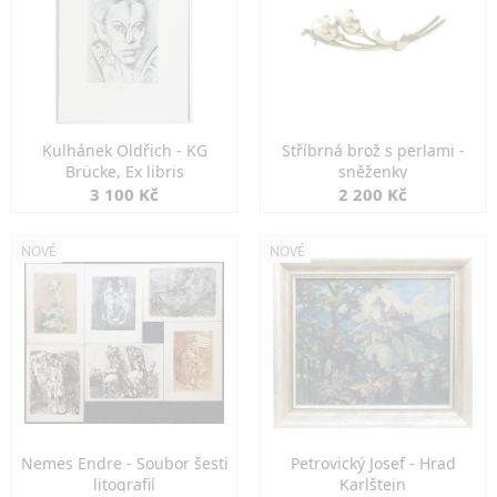
Kulhánek Oldřich - KG
Stříbrná brož s perlami -
Brücke, Ex libris
sněženky
3 100 Kč
2 200 Kč
NOVÉ
NOVÉ
Nemes Endre - Soubor šesti
Petrovický Josef - Hrad
litografií
Karlštejn