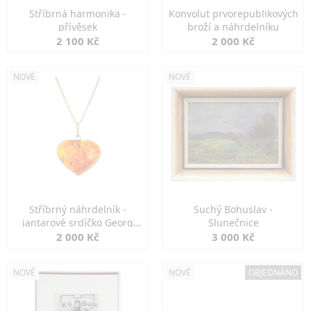
Stříbrná harmonika -
Konvolut prvorepublikových
přívěsek
broží a náhrdelníku
2 100 Kč
2 000 Kč
NOVÉ
NOVÉ
Stříbrný náhrdelník -
Suchý Bohuslav -
jantarové srdíčko Georg
Slunečnice
Kramer
2 000 Kč
3 000 Kč
NOVÉ
NOVÉ
OBJEDNÁNO