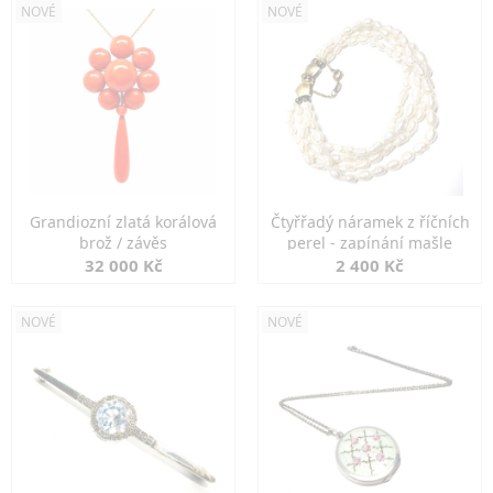
NOVÉ
NOVÉ
Grandiozní zlatá korálová
Čtyřřadý náramek z říčních
brož / závěs
perel - zapínání mašle
32 000 Kč
2 400 Kč
NOVÉ
NOVÉ