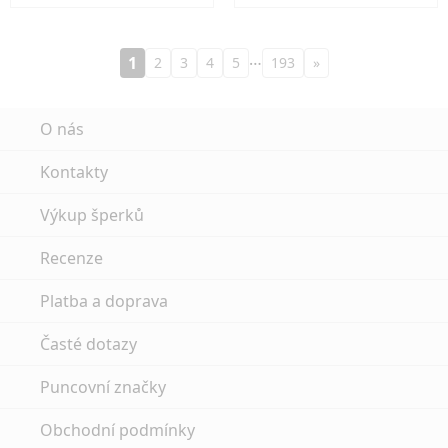
…
1
2
3
4
5
193
»
O nás
Kontakty
Výkup šperků
Recenze
Platba a doprava
Časté dotazy
Puncovní značky
Obchodní podmínky