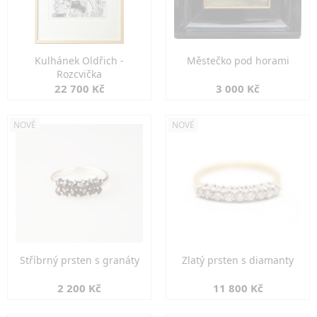
Kulhánek Oldřich -
Městečko pod horami
Rozcvička
22 700 Kč
3 000 Kč
NOVÉ
NOVÉ
Stříbrný prsten s granáty
Zlatý prsten s diamanty
2 200 Kč
11 800 Kč