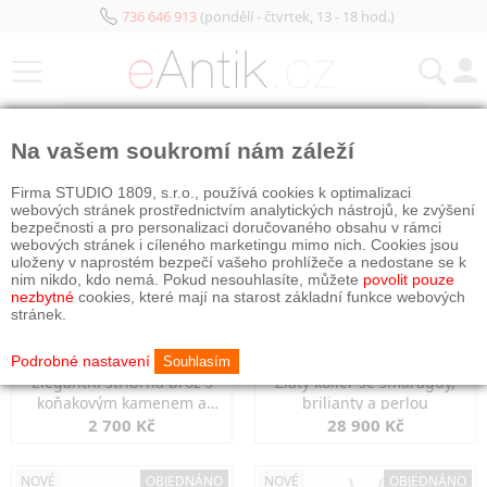
736 646 913
(pondělí - čtvrtek, 13 - 18 hod.)
KATEGORIE
Na vašem soukromí nám záleží
NOVÉ
OBJEDNÁNO
NOVÉ
OBJEDNÁNO
Firma STUDIO 1809, s.r.o., používá cookies k optimalizaci
webových stránek prostřednictvím analytických nástrojů, ke zvýšení
bezpečnosti a pro personalizaci doručovaného obsahu v rámci
webových stránek i cíleného marketingu mimo nich. Cookies jsou
uloženy v naprostém bezpečí vašeho prohlížeče a nedostane se k
nim nikdo, kdo nemá. Pokud nesouhlasíte, můžete
povolit pouze
nezbytné
cookies, které mají na starost základní funkce webových
stránek.
Podrobné nastavení
Souhlasím
Elegantní stříbrná brož s
Zlatý kolier se smaragdy,
koňakovým kamenem a
brilianty a perlou
markazity
2 700 Kč
28 900 Kč
NOVÉ
OBJEDNÁNO
NOVÉ
OBJEDNÁNO