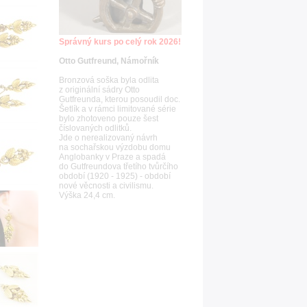
Správný kurs po celý rok 2026!
Otto Gutfreund, Námořník
Bronzová soška byla odlita
z originální sádry Otto
Gutfreunda, kterou posoudil doc.
Šetlík a v rámci limitované série
bylo zhotoveno pouze šest
číslovaných odlitků.
Jde o nerealizovaný návrh
na sochařskou výzdobu domu
Anglobanky v Praze a spadá
do Gutfreundova třetího tvůrčího
období (1920 - 1925) - období
nové věcnosti a civilismu.
Výška 24,4 cm.