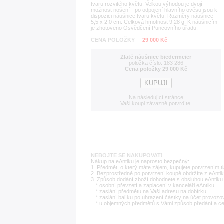
tvaru rozvitého květu. Velkou výhodou je dvojí
možnost nošení - po odpojení hlavního ověsu jsou k
dispozici náušnice tvaru květu. Rozměry náušnice
5,5 x 2,0 cm. Celková hmotnost 9,28 g. K náušnicím
je zhotoveno Osvědčení Puncovního úřadu.
CENA POLOŽKY
29 000 Kč
Zlaté náušnice biedermeier
položka číslo: 183 286
Cena položky 29 000 Kč
Na následující stránce
Vaši koupi závazně potvrdíte.
NEBOJTE SE NAKUPOVAT!
Nákup na eAntiku je naprosto bezpečný:
1. Předmět, o který máte zájem, kupujete potvrzením t
2. Bezprostředně po potvrzení koupě obdržíte z eAntik
3. Způsob dodání zboží dohodnete s obsluhou eAntiku 
* osobní převzetí a zaplacení v kanceláři eAntiku
* zaslání předmětu na Vaši adresu na dobírku
* zaslání balíku po uhrazení částky na účet provozo
* u objemných předmětů s Vámi způsob předání a c