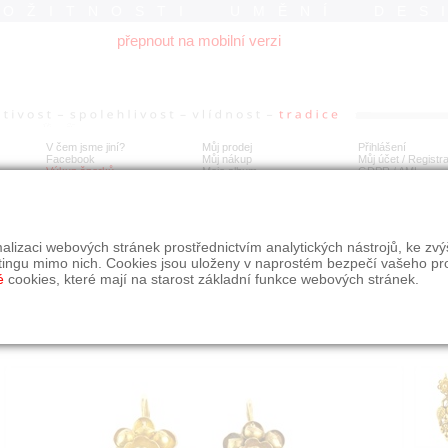
ROŽITNOSTI UMĚNÍ DES
přepnout na mobilní verzi
V čem jsme jiní?
Můj prodej
Přihlášení
Facebook
Můj nákup
Můj účet / Registr
Výkup šperků
Moje album
GDPR
/
AML
té náušnice biedermeier
alizaci webových stránek prostřednictvím analytických nástrojů, ke zv
tingu mimo nich. Cookies jsou uloženy v naprostém bezpečí vašeho pr
é
cookies, které mají na starost základní funkce webových stránek.
Í
MÍSTO EXPEDICE
Počet návštěv: 212
poslat příteli
Praha
uložit do alba
dotaz na prodejce