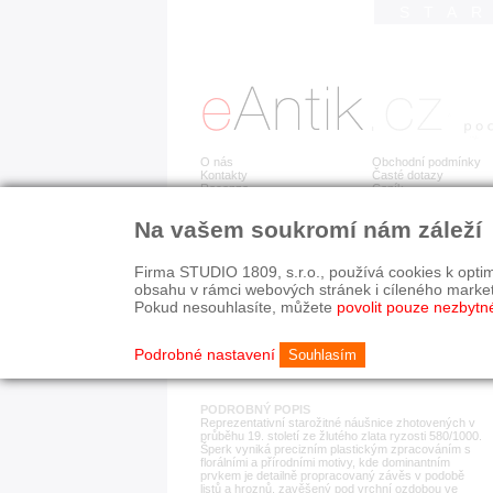
STA
O nás
Obchodní podmínky
Kontakty
Časté dotazy
Recenze
Ceník
Na vašem soukromí nám záleží
Detail položky
č. 183 286
Zla
Firma STUDIO 1809, s.r.o., používá cookies k optim
obsahu v rámci webových stránek i cíleného marke
Pokud nesouhlasíte, můžete
povolit pouze nezbytn
KATEGORIE
HISTORICKÉ OBDOB
náušnice
19. stol.
Podrobné nastavení
Souhlasím
PODROBNÝ POPIS
Reprezentativní starožitné náušnice zhotovených v
průběhu 19. století ze žlutého zlata ryzosti 580/1000.
Šperk vyniká precizním plastickým zpracováním s
florálními a přírodními motivy, kde dominantním
prvkem je detailně propracovaný závěs v podobě
listů a hroznů, zavěšený pod vrchní ozdobou ve