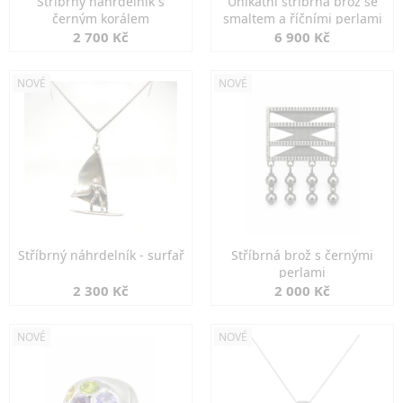
Stříbrný náhrdelník s
Unikátní stříbrná brož se
černým korálem
smaltem a říčními perlami
2 700 Kč
6 900 Kč
NOVÉ
NOVÉ
Stříbrný náhrdelník - surfař
Stříbrná brož s černými
perlami
2 300 Kč
2 000 Kč
NOVÉ
NOVÉ