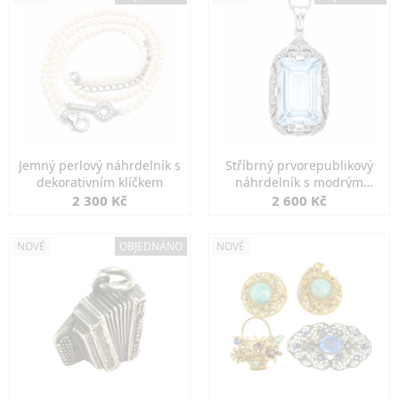
Jemný perlový náhrdelník s
Stříbrný prvorepublikový
dekorativním klíčkem
náhrdelník s modrým
spinelem
2 300 Kč
2 600 Kč
NOVÉ
OBJEDNÁNO
NOVÉ