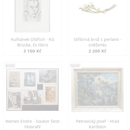
Kulhánek Oldřich - KG
Stříbrná brož s perlami -
Brücke, Ex libris
sněženky
3 100 Kč
2 200 Kč
NOVÉ
NOVÉ
Nemes Endre - Soubor šesti
Petrovický Josef - Hrad
litografií
Karlštejn