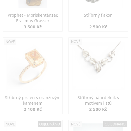
Prophet - Moriskentänzer,
Stříbrný flakon
Erasmus Grasser
3 500 Kč
2 500 Kč
NOVÉ
NOVÉ
Stříbrný prsten s oranžovým
Stříbrný náhrdelník s
kamenem
motivem listů
2 100 Kč
2 500 Kč
NOVÉ
OBJEDNÁNO
NOVÉ
OBJEDNÁNO