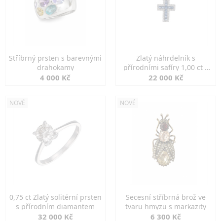
Stříbrný prsten s barevnými
Zlatý náhrdelník s
drahokamy
přírodními safíry 1,00 ct a
diamanty
4 000 Kč
22 000 Kč
NOVÉ
NOVÉ
0,75 ct Zlatý solitérní prsten
Secesní stříbrná brož ve
s přírodním diamantem
tvaru hmyzu s markazity
32 000 Kč
6 300 Kč