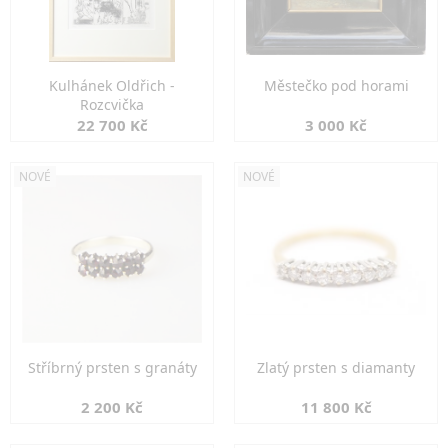
Kulhánek Oldřich -
Městečko pod horami
Rozcvička
22 700 Kč
3 000 Kč
NOVÉ
NOVÉ
Stříbrný prsten s granáty
Zlatý prsten s diamanty
2 200 Kč
11 800 Kč