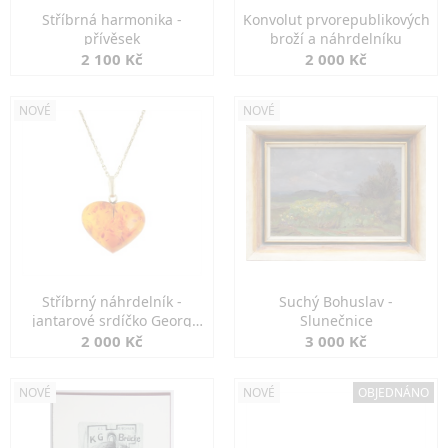
Stříbrná harmonika -
Konvolut prvorepublikových
přívěsek
broží a náhrdelníku
2 100 Kč
2 000 Kč
NOVÉ
NOVÉ
Stříbrný náhrdelník -
Suchý Bohuslav -
jantarové srdíčko Georg
Slunečnice
Kramer
2 000 Kč
3 000 Kč
NOVÉ
NOVÉ
OBJEDNÁNO