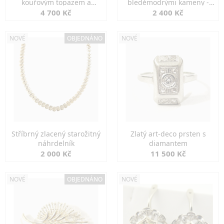
kouřovým topazem a
bleděmodrými kameny -
markazity
jemná elegance
4 700 Kč
2 400 Kč
NOVÉ
OBJEDNÁNO
NOVÉ
Stříbrný zlacený starožitný
Zlatý art-deco prsten s
náhrdelník
diamantem
2 000 Kč
11 500 Kč
NOVÉ
OBJEDNÁNO
NOVÉ