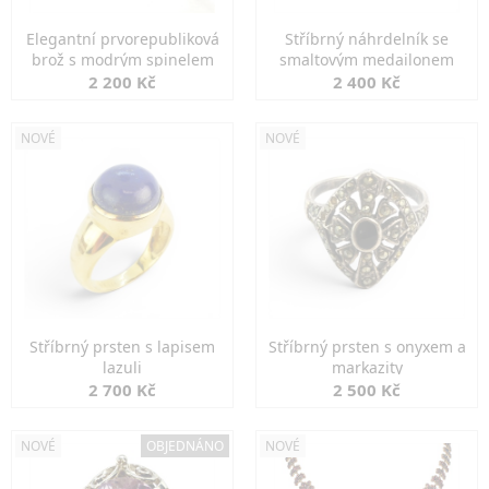
Elegantní prvorepubliková
Stříbrný náhrdelník se
brož s modrým spinelem
smaltovým medailonem
2 200 Kč
2 400 Kč
NOVÉ
NOVÉ
Stříbrný prsten s lapisem
Stříbrný prsten s onyxem a
lazuli
markazity
2 700 Kč
2 500 Kč
NOVÉ
OBJEDNÁNO
NOVÉ