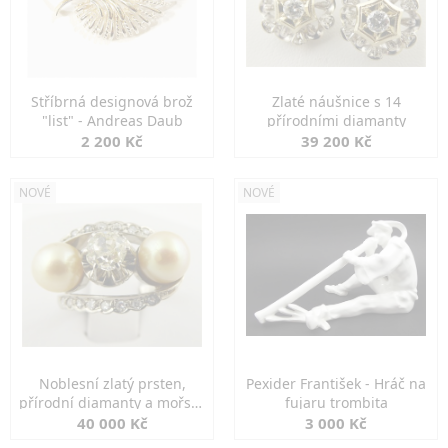
Stříbrná designová brož
Zlaté náušnice s 14
"list" - Andreas Daub
přírodními diamanty
2 200 Kč
39 200 Kč
NOVÉ
NOVÉ
Noblesní zlatý prsten,
Pexider František - Hráč na
přírodní diamanty a mořské
fujaru trombita
perly
40 000 Kč
3 000 Kč