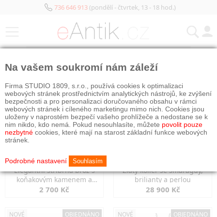
736 646 913
(pondělí - čtvrtek, 13 - 18 hod.)
KATEGORIE
Na vašem soukromí nám záleží
NOVÉ
OBJEDNÁNO
NOVÉ
OBJEDNÁNO
Firma STUDIO 1809, s.r.o., používá cookies k optimalizaci
webových stránek prostřednictvím analytických nástrojů, ke zvýšení
bezpečnosti a pro personalizaci doručovaného obsahu v rámci
webových stránek i cíleného marketingu mimo nich. Cookies jsou
uloženy v naprostém bezpečí vašeho prohlížeče a nedostane se k
nim nikdo, kdo nemá. Pokud nesouhlasíte, můžete
povolit pouze
nezbytné
cookies, které mají na starost základní funkce webových
stránek.
Podrobné nastavení
Souhlasím
Elegantní stříbrná brož s
Zlatý kolier se smaragdy,
koňakovým kamenem a
brilianty a perlou
markazity
2 700 Kč
28 900 Kč
NOVÉ
OBJEDNÁNO
NOVÉ
OBJEDNÁNO