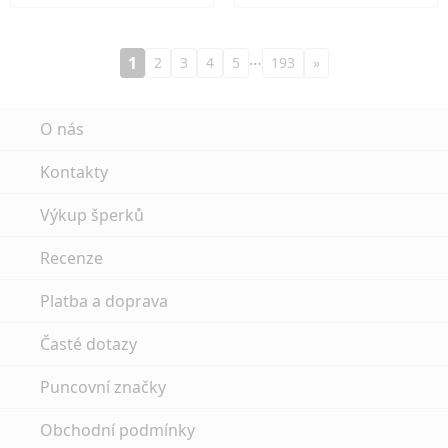
…
1
2
3
4
5
193
»
O nás
Kontakty
Výkup šperků
Recenze
Platba a doprava
Časté dotazy
Puncovní značky
Obchodní podmínky