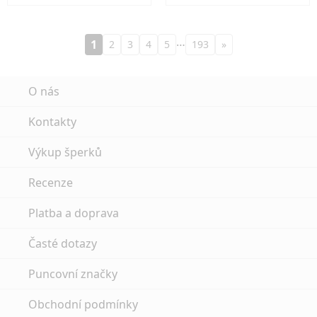
…
1
2
3
4
5
193
»
O nás
Kontakty
Výkup šperků
Recenze
Platba a doprava
Časté dotazy
Puncovní značky
Obchodní podmínky