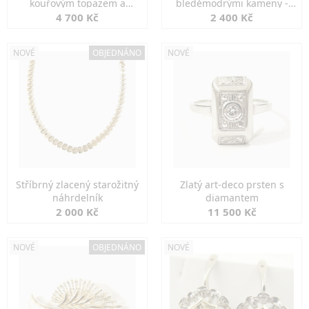
kouřovým topazem a
bleděmodrými kameny -
markazity
jemná elegance
4 700 Kč
2 400 Kč
NOVÉ
OBJEDNÁNO
NOVÉ
Stříbrný zlacený starožitný
Zlatý art-deco prsten s
náhrdelník
diamantem
2 000 Kč
11 500 Kč
NOVÉ
OBJEDNÁNO
NOVÉ