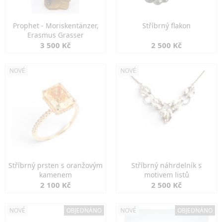
Prophet - Moriskentänzer,
Stříbrný flakon
Erasmus Grasser
3 500 Kč
2 500 Kč
NOVÉ
NOVÉ
Stříbrný prsten s oranžovým
Stříbrný náhrdelník s
kamenem
motivem listů
2 100 Kč
2 500 Kč
NOVÉ
OBJEDNÁNO
NOVÉ
OBJEDNÁNO