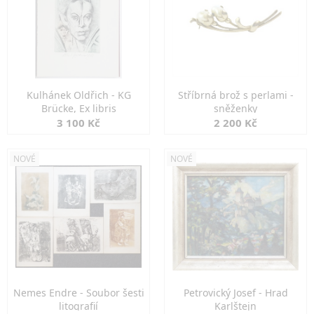
Kulhánek Oldřich - KG
Stříbrná brož s perlami -
Brücke, Ex libris
sněženky
3 100 Kč
2 200 Kč
NOVÉ
NOVÉ
Nemes Endre - Soubor šesti
Petrovický Josef - Hrad
litografií
Karlštejn