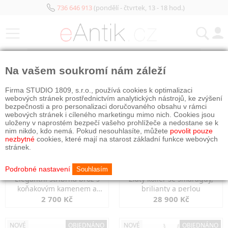
736 646 913
(pondělí - čtvrtek, 13 - 18 hod.)
KATEGORIE
Na vašem soukromí nám záleží
NOVÉ
OBJEDNÁNO
NOVÉ
OBJEDNÁNO
Firma STUDIO 1809, s.r.o., používá cookies k optimalizaci
webových stránek prostřednictvím analytických nástrojů, ke zvýšení
bezpečnosti a pro personalizaci doručovaného obsahu v rámci
webových stránek i cíleného marketingu mimo nich. Cookies jsou
uloženy v naprostém bezpečí vašeho prohlížeče a nedostane se k
nim nikdo, kdo nemá. Pokud nesouhlasíte, můžete
povolit pouze
nezbytné
cookies, které mají na starost základní funkce webových
stránek.
Podrobné nastavení
Souhlasím
Elegantní stříbrná brož s
Zlatý kolier se smaragdy,
koňakovým kamenem a
brilianty a perlou
markazity
2 700 Kč
28 900 Kč
NOVÉ
OBJEDNÁNO
NOVÉ
OBJEDNÁNO