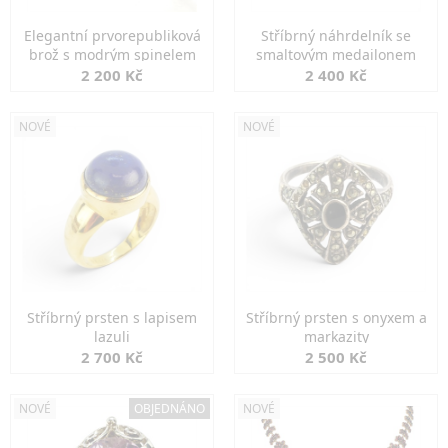
Elegantní prvorepubliková
Stříbrný náhrdelník se
brož s modrým spinelem
smaltovým medailonem
2 200 Kč
2 400 Kč
NOVÉ
NOVÉ
Stříbrný prsten s lapisem
Stříbrný prsten s onyxem a
lazuli
markazity
2 700 Kč
2 500 Kč
NOVÉ
OBJEDNÁNO
NOVÉ