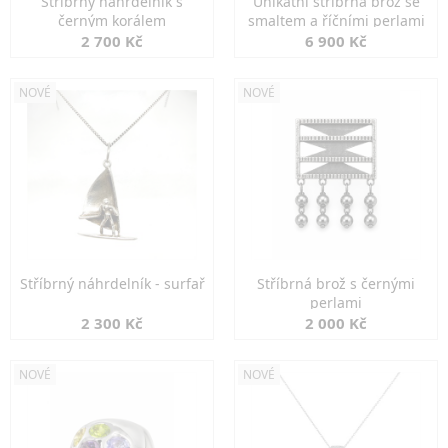
Stříbrný náhrdelník s
Unikátní stříbrná brož se
černým korálem
smaltem a říčními perlami
2 700 Kč
6 900 Kč
NOVÉ
NOVÉ
Stříbrný náhrdelník - surfař
Stříbrná brož s černými
perlami
2 300 Kč
2 000 Kč
NOVÉ
NOVÉ