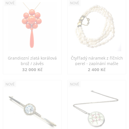
NOVÉ
NOVÉ
Grandiozní zlatá korálová
Čtyřřadý náramek z říčních
brož / závěs
perel - zapínání mašle
32 000 Kč
2 400 Kč
NOVÉ
NOVÉ