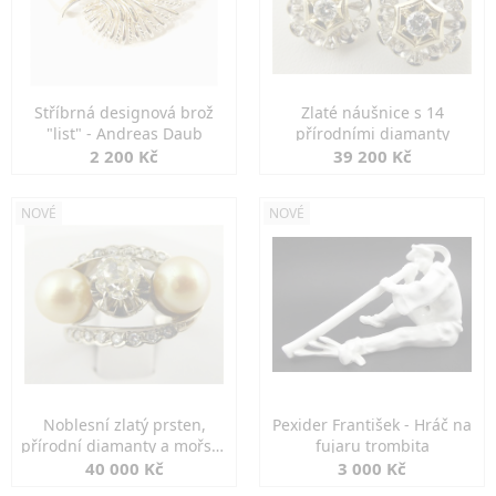
Stříbrná designová brož
Zlaté náušnice s 14
"list" - Andreas Daub
přírodními diamanty
2 200 Kč
39 200 Kč
NOVÉ
NOVÉ
Noblesní zlatý prsten,
Pexider František - Hráč na
přírodní diamanty a mořské
fujaru trombita
perly
40 000 Kč
3 000 Kč