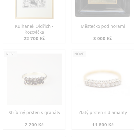
Kulhánek Oldřich -
Městečko pod horami
Rozcvička
22 700 Kč
3 000 Kč
NOVÉ
NOVÉ
Stříbrný prsten s granáty
Zlatý prsten s diamanty
2 200 Kč
11 800 Kč