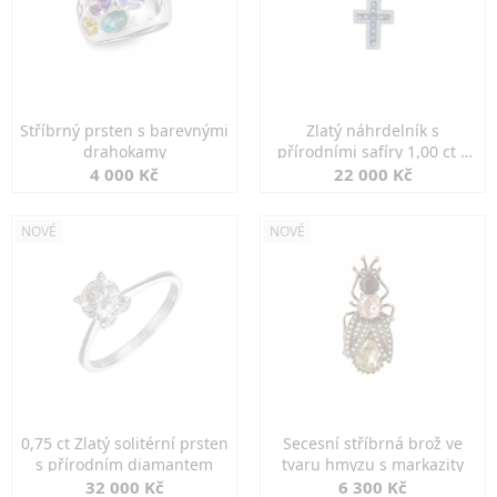
Stříbrný prsten s barevnými
Zlatý náhrdelník s
drahokamy
přírodními safíry 1,00 ct a
diamanty
4 000 Kč
22 000 Kč
NOVÉ
NOVÉ
0,75 ct Zlatý solitérní prsten
Secesní stříbrná brož ve
s přírodním diamantem
tvaru hmyzu s markazity
32 000 Kč
6 300 Kč