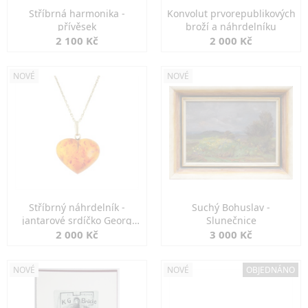
Stříbrná harmonika -
Konvolut prvorepublikových
přívěsek
broží a náhrdelníku
2 100 Kč
2 000 Kč
NOVÉ
NOVÉ
Stříbrný náhrdelník -
Suchý Bohuslav -
jantarové srdíčko Georg
Slunečnice
Kramer
2 000 Kč
3 000 Kč
NOVÉ
NOVÉ
OBJEDNÁNO