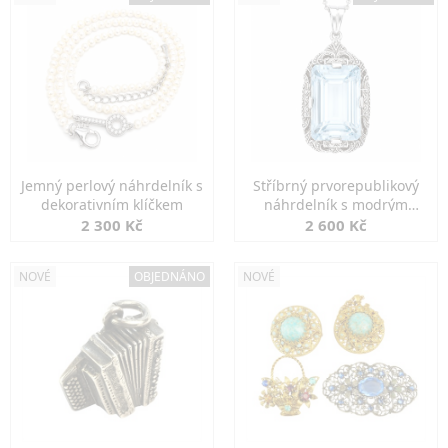
Jemný perlový náhrdelník s
Stříbrný prvorepublikový
dekorativním klíčkem
náhrdelník s modrým
spinelem
2 300 Kč
2 600 Kč
NOVÉ
OBJEDNÁNO
NOVÉ