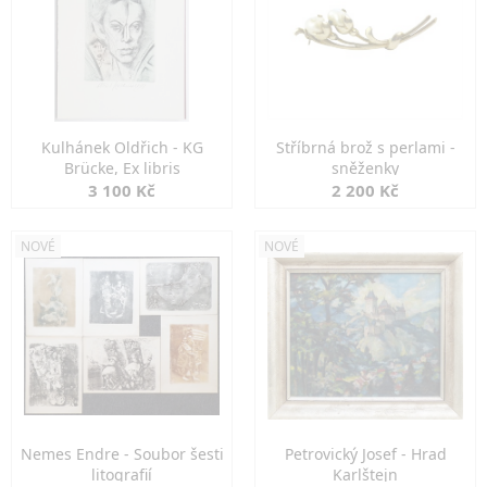
Kulhánek Oldřich - KG
Stříbrná brož s perlami -
Brücke, Ex libris
sněženky
3 100 Kč
2 200 Kč
NOVÉ
NOVÉ
Nemes Endre - Soubor šesti
Petrovický Josef - Hrad
litografií
Karlštejn