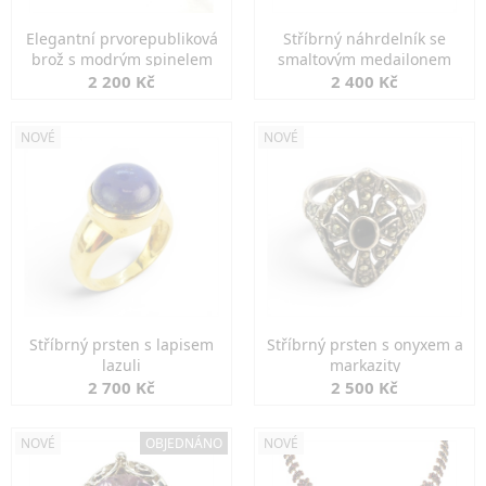
Elegantní prvorepubliková
Stříbrný náhrdelník se
brož s modrým spinelem
smaltovým medailonem
2 200 Kč
2 400 Kč
NOVÉ
NOVÉ
Stříbrný prsten s lapisem
Stříbrný prsten s onyxem a
lazuli
markazity
2 700 Kč
2 500 Kč
NOVÉ
OBJEDNÁNO
NOVÉ