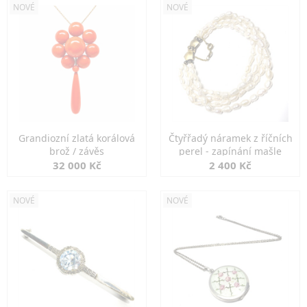
NOVÉ
NOVÉ
Grandiozní zlatá korálová
Čtyřřadý náramek z říčních
brož / závěs
perel - zapínání mašle
32 000 Kč
2 400 Kč
NOVÉ
NOVÉ