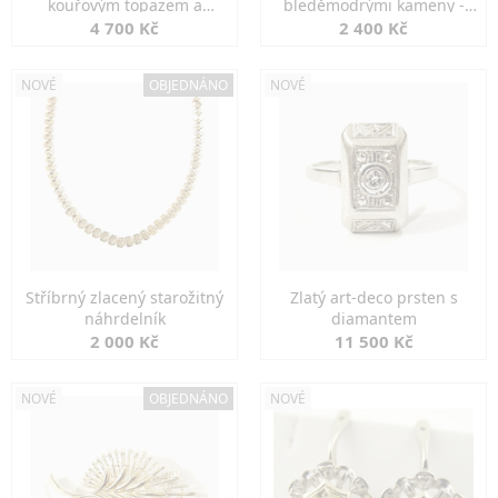
kouřovým topazem a
bleděmodrými kameny -
markazity
jemná elegance
4 700 Kč
2 400 Kč
NOVÉ
OBJEDNÁNO
NOVÉ
Stříbrný zlacený starožitný
Zlatý art-deco prsten s
náhrdelník
diamantem
2 000 Kč
11 500 Kč
NOVÉ
OBJEDNÁNO
NOVÉ