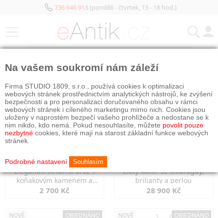
736 646 913
(pondělí - čtvrtek, 13 - 18 hod.)
KATEGORIE
Na vašem soukromí nám záleží
NOVÉ
NOVÉ
OBJEDNÁNO
Firma STUDIO 1809, s.r.o., používá cookies k optimalizaci
webových stránek prostřednictvím analytických nástrojů, ke zvýšení
bezpečnosti a pro personalizaci doručovaného obsahu v rámci
webových stránek i cíleného marketingu mimo nich. Cookies jsou
uloženy v naprostém bezpečí vašeho prohlížeče a nedostane se k
nim nikdo, kdo nemá. Pokud nesouhlasíte, můžete
povolit pouze
nezbytné
cookies, které mají na starost základní funkce webových
stránek.
Podrobné nastavení
Souhlasím
Elegantní stříbrná brož s
Zlatý kolier se smaragdy,
koňakovým kamenem a
brilianty a perlou
markazity
2 700 Kč
28 900 Kč
NOVÉ
OBJEDNÁNO
NOVÉ
OBJEDNÁNO