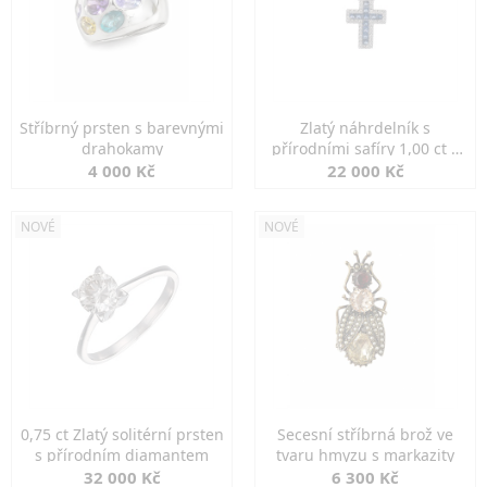
Stříbrný prsten s barevnými
Zlatý náhrdelník s
drahokamy
přírodními safíry 1,00 ct a
diamanty
4 000 Kč
22 000 Kč
NOVÉ
NOVÉ
0,75 ct Zlatý solitérní prsten
Secesní stříbrná brož ve
s přírodním diamantem
tvaru hmyzu s markazity
32 000 Kč
6 300 Kč