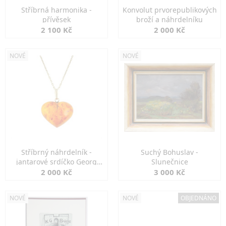
Stříbrná harmonika -
Konvolut prvorepublikových
přívěsek
broží a náhrdelníku
2 100 Kč
2 000 Kč
NOVÉ
NOVÉ
Stříbrný náhrdelník -
Suchý Bohuslav -
jantarové srdíčko Georg
Slunečnice
Kramer
2 000 Kč
3 000 Kč
NOVÉ
NOVÉ
OBJEDNÁNO