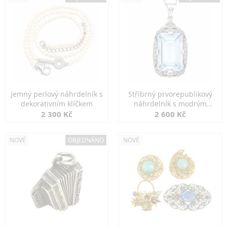
Jemný perlový náhrdelník s
Stříbrný prvorepublikový
dekorativním klíčkem
náhrdelník s modrým
spinelem
2 300 Kč
2 600 Kč
NOVÉ
OBJEDNÁNO
NOVÉ