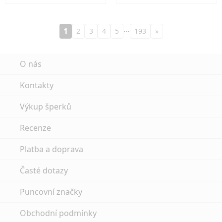
…
1
2
3
4
5
193
»
O nás
Kontakty
Výkup šperků
Recenze
Platba a doprava
Časté dotazy
Puncovní značky
Obchodní podmínky