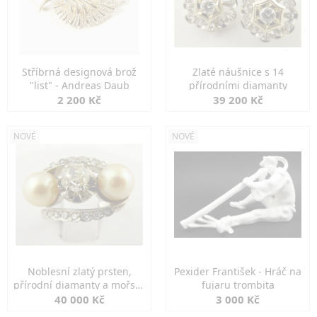
Stříbrná designová brož
Zlaté náušnice s 14
"list" - Andreas Daub
přírodními diamanty
2 200 Kč
39 200 Kč
NOVÉ
NOVÉ
Noblesní zlatý prsten,
Pexider František - Hráč na
přírodní diamanty a mořské
fujaru trombita
perly
40 000 Kč
3 000 Kč