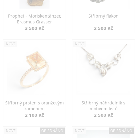
Prophet - Moriskentänzer,
Stříbrný flakon
Erasmus Grasser
3 500 Kč
2 500 Kč
NOVÉ
NOVÉ
Stříbrný prsten s oranžovým
Stříbrný náhrdelník s
kamenem
motivem listů
2 100 Kč
2 500 Kč
NOVÉ
OBJEDNÁNO
NOVÉ
OBJEDNÁNO