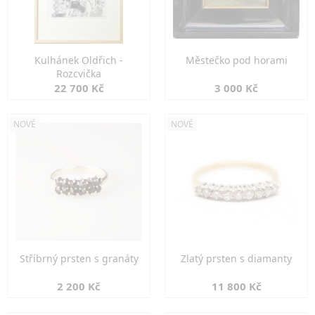
Kulhánek Oldřich -
Městečko pod horami
Rozcvička
22 700 Kč
3 000 Kč
NOVÉ
NOVÉ
Stříbrný prsten s granáty
Zlatý prsten s diamanty
2 200 Kč
11 800 Kč