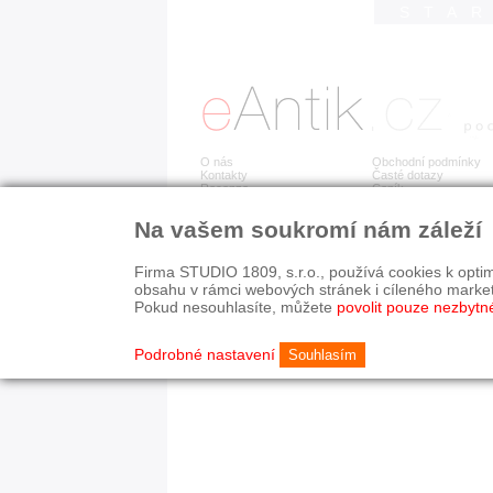
STA
O nás
Obchodní podmínky
Kontakty
Časté dotazy
Recenze
Ceník
Na vašem soukromí nám záleží
Detail položky již není dostupný.
Firma STUDIO 1809, s.r.o., používá cookies k optim
obsahu v rámci webových stránek i cíleného marke
Pokud nesouhlasíte, můžete
povolit pouze nezbytn
© 2003-2026 STUDIO 18
©
1992-2026 Softwarov
Nastavení cookies
Podrobné nastavení
Souhlasím