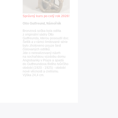
Správný kurs po celý rok 2026!
Otto Gutfreund, Námořník
Bronzová soška byla odlita
z originální sádry Otto
Gutfreunda, kterou posoudil doc.
Šetlík a v rámci limitované série
bylo zhotoveno pouze šest
číslovaných odlitků.
Jde o nerealizovaný návrh
na sochařskou výzdobu domu
Anglobanky v Praze a spadá
do Gutfreundova třetího tvůrčího
období (1920 - 1925) - období
nové věcnosti a civilismu.
Výška 24,4 cm.