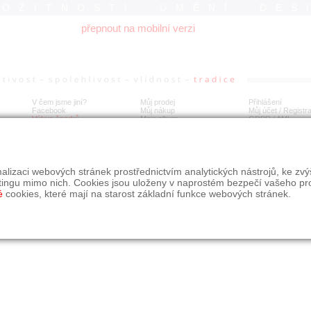
ROŽITNOSTI UMĚNÍ DES
přepnout na mobilní verzi
V čem jsme jiní?
Můj prodej
Přihlášení
Facebook
Můj nákup
Můj účet / Registr
Výkup šperků
Moje album
GDPR
/
AML
alizaci webových stránek prostřednictvím analytických nástrojů, ke zv
tingu mimo nich. Cookies jsou uloženy v naprostém bezpečí vašeho pr
é
cookies, které mají na starost základní funkce webových stránek.
09, s.r.o.
é řešení Studio dmm