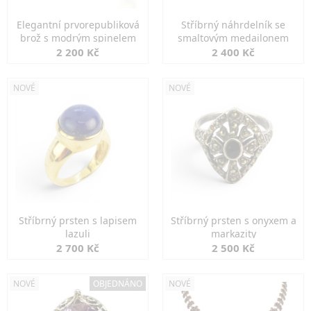
Elegantní prvorepubliková
Stříbrný náhrdelník se
brož s modrým spinelem
smaltovým medailonem
2 200 Kč
2 400 Kč
NOVÉ
NOVÉ
Stříbrný prsten s lapisem
Stříbrný prsten s onyxem a
lazuli
markazity
2 700 Kč
2 500 Kč
NOVÉ
OBJEDNÁNO
NOVÉ