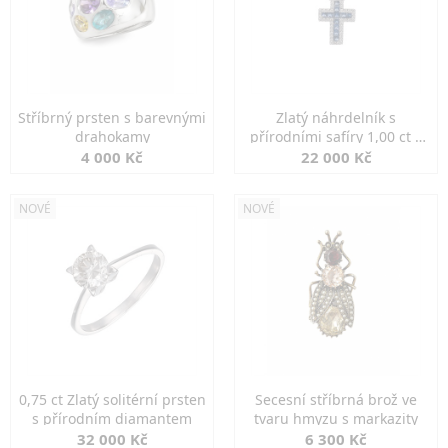
Stříbrný prsten s barevnými
Zlatý náhrdelník s
drahokamy
přírodními safíry 1,00 ct a
diamanty
4 000 Kč
22 000 Kč
NOVÉ
NOVÉ
0,75 ct Zlatý solitérní prsten
Secesní stříbrná brož ve
s přírodním diamantem
tvaru hmyzu s markazity
32 000 Kč
6 300 Kč