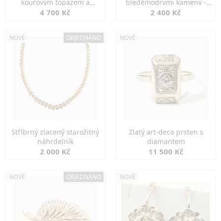
kouřovým topazem a
bleděmodrými kameny -
markazity
jemná elegance
4 700 Kč
2 400 Kč
NOVÉ
OBJEDNÁNO
NOVÉ
Stříbrný zlacený starožitný
Zlatý art-deco prsten s
náhrdelník
diamantem
2 000 Kč
11 500 Kč
NOVÉ
OBJEDNÁNO
NOVÉ