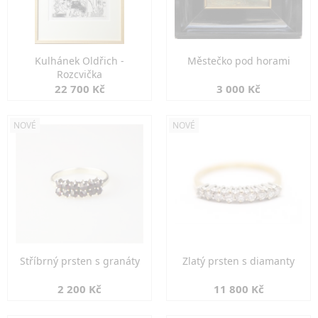
Kulhánek Oldřich -
Městečko pod horami
Rozcvička
22 700 Kč
3 000 Kč
NOVÉ
NOVÉ
Stříbrný prsten s granáty
Zlatý prsten s diamanty
2 200 Kč
11 800 Kč