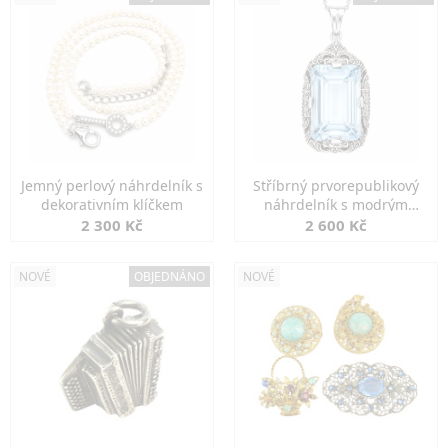
Jemný perlový náhrdelník s
Stříbrný prvorepublikový
dekorativním klíčkem
náhrdelník s modrým
spinelem
2 300 Kč
2 600 Kč
NOVÉ
OBJEDNÁNO
NOVÉ