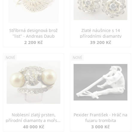
Stříbrná designová brož
Zlaté náušnice s 14
"list" - Andreas Daub
přírodními diamanty
2 200 Kč
39 200 Kč
NOVÉ
NOVÉ
Noblesní zlatý prsten,
Pexider František - Hráč na
přírodní diamanty a mořské
fujaru trombita
perly
40 000 Kč
3 000 Kč