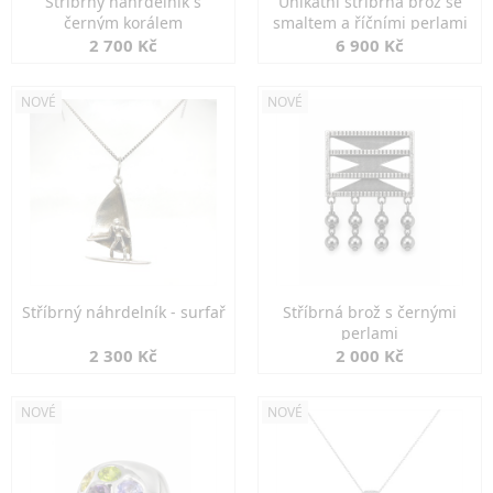
Stříbrný náhrdelník s
Unikátní stříbrná brož se
černým korálem
smaltem a říčními perlami
2 700 Kč
6 900 Kč
NOVÉ
NOVÉ
Stříbrný náhrdelník - surfař
Stříbrná brož s černými
perlami
2 300 Kč
2 000 Kč
NOVÉ
NOVÉ