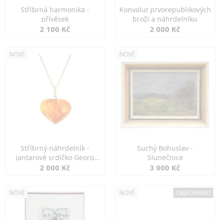
Stříbrná harmonika -
Konvolut prvorepublikových
přívěsek
broží a náhrdelníku
2 100 Kč
2 000 Kč
NOVÉ
NOVÉ
Stříbrný náhrdelník -
Suchý Bohuslav -
jantarové srdíčko Georg
Slunečnice
Kramer
2 000 Kč
3 000 Kč
NOVÉ
NOVÉ
OBJEDNÁNO