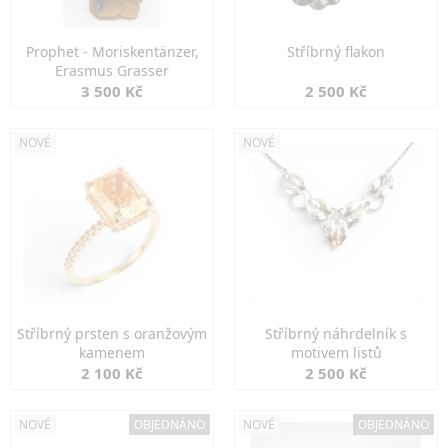
Prophet - Moriskentänzer,
Stříbrný flakon
Erasmus Grasser
3 500 Kč
2 500 Kč
NOVÉ
NOVÉ
Stříbrný prsten s oranžovým
Stříbrný náhrdelník s
kamenem
motivem listů
2 100 Kč
2 500 Kč
NOVÉ
OBJEDNÁNO
NOVÉ
OBJEDNÁNO