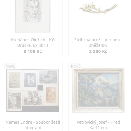
Kulhánek Oldřich - KG
Stříbrná brož s perlami -
Brücke, Ex libris
sněženky
3 100 Kč
2 200 Kč
NOVÉ
NOVÉ
Nemes Endre - Soubor šesti
Petrovický Josef - Hrad
litografií
Karlštejn