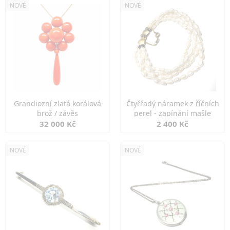
NOVÉ
NOVÉ
Grandiozní zlatá korálová
Čtyřřadý náramek z říčních
brož / závěs
perel - zapínání mašle
32 000 Kč
2 400 Kč
NOVÉ
NOVÉ