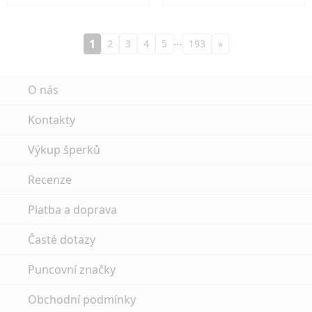
…
1
2
3
4
5
193
»
O nás
Kontakty
Výkup šperků
Recenze
Platba a doprava
Časté dotazy
Puncovní značky
Obchodní podmínky