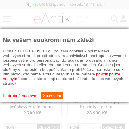
736 646 913
(pondělí - čtvrtek, 13 - 18 hod.)
KATEGORIE
Na vašem soukromí nám záleží
NOVÉ
OBJEDNÁNO
NOVÉ
OBJEDNÁNO
Firma STUDIO 1809, s.r.o., používá cookies k optimalizaci
webových stránek prostřednictvím analytických nástrojů, ke zvýšení
bezpečnosti a pro personalizaci doručovaného obsahu v rámci
webových stránek i cíleného marketingu mimo nich. Cookies jsou
uloženy v naprostém bezpečí vašeho prohlížeče a nedostane se k
nim nikdo, kdo nemá. Pokud nesouhlasíte, můžete
povolit pouze
nezbytné
cookies, které mají na starost základní funkce webových
stránek.
Podrobné nastavení
Souhlasím
Elegantní stříbrná brož s
Zlatý kolier se smaragdy,
koňakovým kamenem a
brilianty a perlou
markazity
2 700 Kč
28 900 Kč
NOVÉ
OBJEDNÁNO
NOVÉ
OBJEDNÁNO