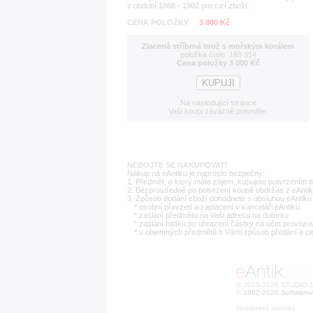
z období 1868 - 1902 pro cizí zboží.
CENA POLOŽKY
3 800 Kč
Zlacená stříbrná brož s mořským korálem
položka číslo: 183 314
Cena položky 3 800 Kč
Na následující stránce
Vaši koupi závazně potvrdíte.
NEBOJTE SE NAKUPOVAT!
Nákup na eAntiku je naprosto bezpečný:
1. Předmět, o který máte zájem, kupujete potvrzením t
2. Bezprostředně po potvrzení koupě obdržíte z eAntik
3. Způsob dodání zboží dohodnete s obsluhou eAntiku 
* osobní převzetí a zaplacení v kanceláři eAntiku
* zaslání předmětu na Vaši adresu na dobírku
* zaslání balíku po uhrazení částky na účet provozo
* u objemných předmětů s Vámi způsob předání a c
© 2003-2026 STUDIO 18
©
1992-2026 Softwarov
Nastavení cookies