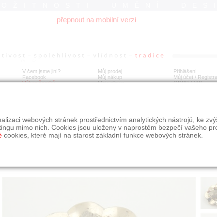
ROŽITNOSTI UMĚNÍ DES
přepnout na mobilní verzi
V čem jsme jiní?
Můj prodej
Přihlášení
Facebook
Můj nákup
Můj účet / Registr
Výkup šperků
Moje album
GDPR
/
AML
cená stříbrná brož s mořským korálem
alizaci webových stránek prostřednictvím analytických nástrojů, ke zv
tingu mimo nich. Cookies jsou uloženy v naprostém bezpečí vašeho pr
é
cookies, které mají na starost základní funkce webových stránek.
Í
MÍSTO EXPEDICE
Počet návštěv: 196
poslat příteli
Praha
uložit do alba
dotaz na prodejce