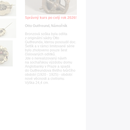
Správný kurs po celý rok 2026!
Otto Gutfreund, Námořník
Bronzová soška byla odlita
z originální sádry Otto
Gutfreunda, kterou posoudil doc.
Šetlík a v rámci limitované série
bylo zhotoveno pouze šest
číslovaných odlitků.
Jde o nerealizovaný návrh
na sochařskou výzdobu domu
Anglobanky v Praze a spadá
do Gutfreundova třetího tvůrčího
období (1920 - 1925) - období
nové věcnosti a civilismu.
Výška 24,4 cm.