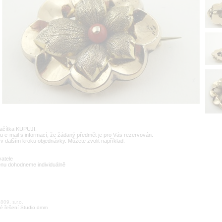
lačítka KUPUJI.
u e-mail s informací, že žádaný předmět je pro Vás rezervován.
v dalším kroku objednávky. Můžete zvolit například:
vatele
enu dohodneme individuálně
09, s.r.o.
é řešení Studio dmm