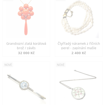
Grandiozní zlatá korálová
Čtyřřadý náramek z říčních
brož / závěs
perel - zapínání mašle
32 000 Kč
2 400 Kč
NOVÉ
NOVÉ