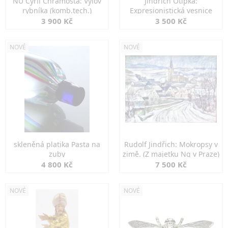
NU Cyril Chramosta: Výlov
Jindřich Otipka:
rybníka (komb.tech.)
Expresionistická vesnice
3 900 Kč
3 500 Kč
NOVÉ
NOVÉ
skleněná platika Pasta na
Rudolf Jindřich: Mokropsy v
zuby
zimě. (Z majetku Ng v Praze)
4 800 Kč
7 500 Kč
NOVÉ
NOVÉ