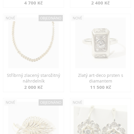
markazity
jemná elegance
4 700 Kč
2 400 Kč
NOVÉ
OBJEDNÁNO
NOVÉ
Stříbrný zlacený starožitný
Zlatý art-deco prsten s
náhrdelník
diamantem
2 000 Kč
11 500 Kč
NOVÉ
OBJEDNÁNO
NOVÉ