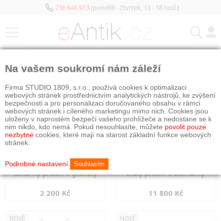
736 646 913
(pondělí - čtvrtek, 13 - 18 hod.)
KATEGORIE
Na vašem soukromí nám záleží
NOVÉ
NOVÉ
Firma STUDIO 1809, s.r.o., používá cookies k optimalizaci
webových stránek prostřednictvím analytických nástrojů, ke zvýšení
bezpečnosti a pro personalizaci doručovaného obsahu v rámci
webových stránek i cíleného marketingu mimo nich. Cookies jsou
uloženy v naprostém bezpečí vašeho prohlížeče a nedostane se k
nim nikdo, kdo nemá. Pokud nesouhlasíte, můžete
povolit pouze
nezbytné
cookies, které mají na starost základní funkce webových
stránek.
Podrobné nastavení
Souhlasím
Stříbrný prsten s granáty
Zlatý prsten s diamanty
2 200 Kč
11 800 Kč
NOVÉ
NOVÉ