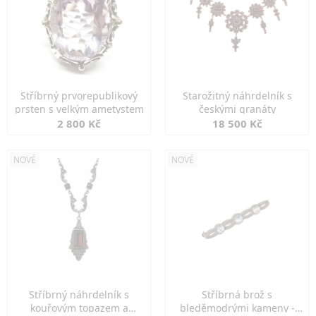
Stříbrný prvorepublikový
Starožitný náhrdelník s
prsten s velkým ametystem
českými granáty
2 800 Kč
18 500 Kč
NOVÉ
NOVÉ
Stříbrný náhrdelník s
Stříbrná brož s
kouřovým topazem a
bleděmodrými kameny -