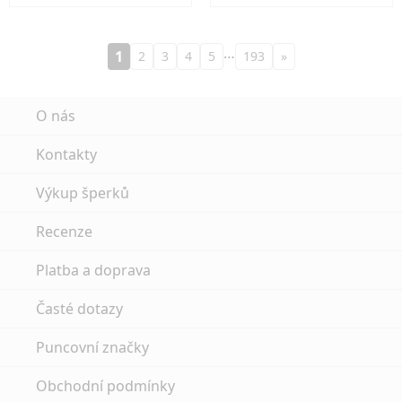
…
1
2
3
4
5
193
»
O nás
Kontakty
Výkup šperků
Recenze
Platba a doprava
Časté dotazy
Puncovní značky
Obchodní podmínky