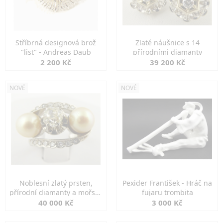
Stříbrná designová brož
Zlaté náušnice s 14
"list" - Andreas Daub
přírodními diamanty
2 200 Kč
39 200 Kč
NOVÉ
NOVÉ
Noblesní zlatý prsten,
Pexider František - Hráč na
přírodní diamanty a mořské
fujaru trombita
perly
40 000 Kč
3 000 Kč