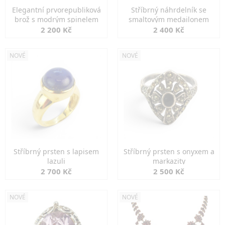
Elegantní prvorepubliková
Stříbrný náhrdelník se
brož s modrým spinelem
smaltovým medailonem
2 200 Kč
2 400 Kč
NOVÉ
NOVÉ
Stříbrný prsten s lapisem
Stříbrný prsten s onyxem a
lazuli
markazity
2 700 Kč
2 500 Kč
NOVÉ
NOVÉ