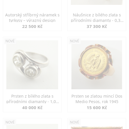
Autorský stříbrný náramek s
Náušnice z bílého zlata s
tyrkysy – výrazný design
přírodními diamanty - 0,30
ct
22 500 Kč
37 300 Kč
NOVÉ
NOVÉ
Prsten z bílého zlata s
Prsten se zlatou mincí Dos
přírodními diamanty - 1,00
Medio Pesos, rok 1945
ct
40 000 Kč
15 600 Kč
NOVÉ
NOVÉ