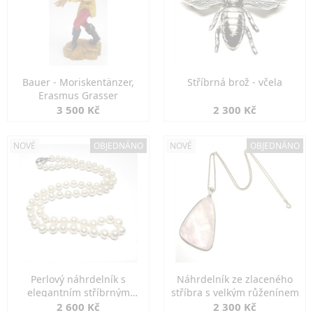
Bauer - Moriskentänzer,
Stříbrná brož - včela
Erasmus Grasser
3 500 Kč
2 300 Kč
NOVÉ
OBJEDNÁNO
NOVÉ
OBJEDNÁNO
Perlový náhrdelník s
Náhrdelník ze zlaceného
elegantním stříbrným
stříbra s velkým růženínem
zapínáním
2 600 Kč
2 300 Kč