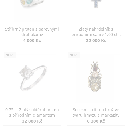
Stříbrný prsten s barevnými
Zlatý náhrdelník s
drahokamy
přírodními safíry 1,00 ct a
diamanty
4 000 Kč
22 000 Kč
NOVÉ
NOVÉ
0,75 ct Zlatý solitérní prsten
Secesní stříbrná brož ve
s přírodním diamantem
tvaru hmyzu s markazity
32 000 Kč
6 300 Kč