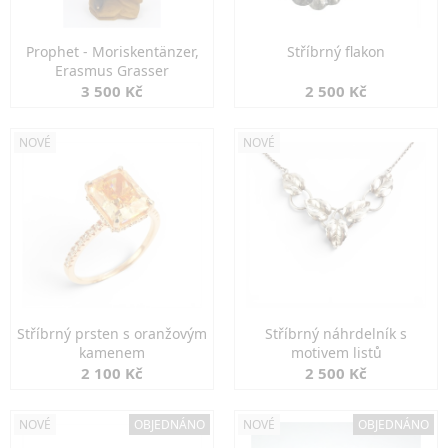
Prophet - Moriskentänzer,
Stříbrný flakon
Erasmus Grasser
3 500 Kč
2 500 Kč
NOVÉ
NOVÉ
Stříbrný prsten s oranžovým
Stříbrný náhrdelník s
kamenem
motivem listů
2 100 Kč
2 500 Kč
NOVÉ
OBJEDNÁNO
NOVÉ
OBJEDNÁNO