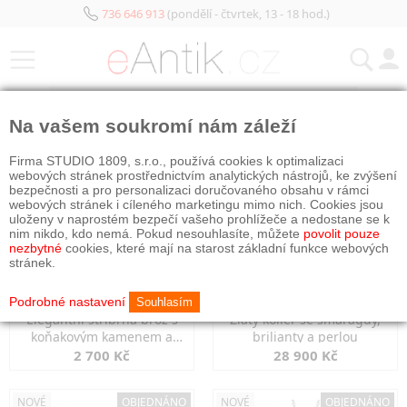
736 646 913
(pondělí - čtvrtek, 13 - 18 hod.)
KATEGORIE
Na vašem soukromí nám záleží
NOVÉ
OBJEDNÁNO
NOVÉ
OBJEDNÁNO
Firma STUDIO 1809, s.r.o., používá cookies k optimalizaci
webových stránek prostřednictvím analytických nástrojů, ke zvýšení
bezpečnosti a pro personalizaci doručovaného obsahu v rámci
webových stránek i cíleného marketingu mimo nich. Cookies jsou
uloženy v naprostém bezpečí vašeho prohlížeče a nedostane se k
nim nikdo, kdo nemá. Pokud nesouhlasíte, můžete
povolit pouze
nezbytné
cookies, které mají na starost základní funkce webových
stránek.
Podrobné nastavení
Souhlasím
Elegantní stříbrná brož s
Zlatý kolier se smaragdy,
koňakovým kamenem a
brilianty a perlou
markazity
2 700 Kč
28 900 Kč
NOVÉ
OBJEDNÁNO
NOVÉ
OBJEDNÁNO