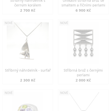
Stříbrný náhrdelník s
Unikátní stříbrná brož se
černým korálem
smaltem a říčními perlami
2 700 Kč
6 900 Kč
NOVÉ
NOVÉ
Stříbrný náhrdelník - surfař
Stříbrná brož s černými
perlami
2 300 Kč
2 000 Kč
NOVÉ
NOVÉ