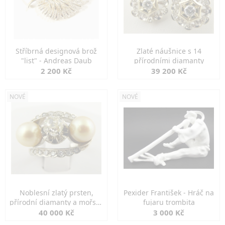
Stříbrná designová brož
Zlaté náušnice s 14
"list" - Andreas Daub
přírodními diamanty
2 200 Kč
39 200 Kč
NOVÉ
NOVÉ
Noblesní zlatý prsten,
Pexider František - Hráč na
přírodní diamanty a mořské
fujaru trombita
perly
40 000 Kč
3 000 Kč