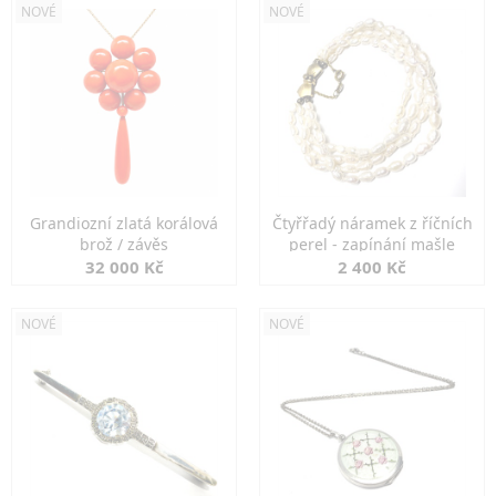
NOVÉ
NOVÉ
Grandiozní zlatá korálová
Čtyřřadý náramek z říčních
brož / závěs
perel - zapínání mašle
32 000 Kč
2 400 Kč
NOVÉ
NOVÉ