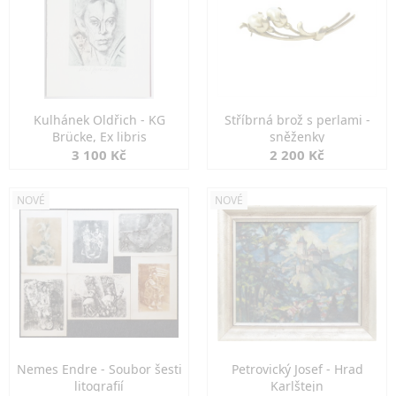
Kulhánek Oldřich - KG
Stříbrná brož s perlami -
Brücke, Ex libris
sněženky
3 100 Kč
2 200 Kč
NOVÉ
NOVÉ
Nemes Endre - Soubor šesti
Petrovický Josef - Hrad
litografií
Karlštejn