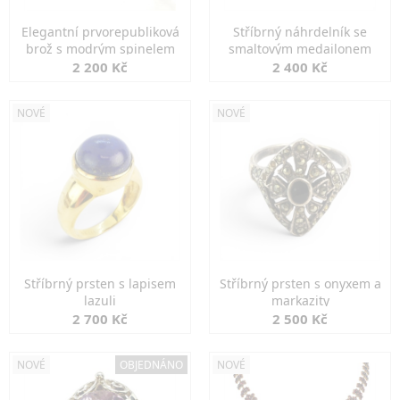
Elegantní prvorepubliková
Stříbrný náhrdelník se
brož s modrým spinelem
smaltovým medailonem
2 200 Kč
2 400 Kč
NOVÉ
NOVÉ
Stříbrný prsten s lapisem
Stříbrný prsten s onyxem a
lazuli
markazity
2 700 Kč
2 500 Kč
NOVÉ
OBJEDNÁNO
NOVÉ