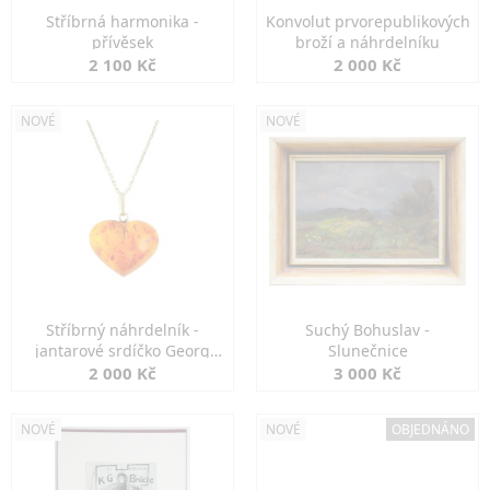
Stříbrná harmonika -
Konvolut prvorepublikových
přívěsek
broží a náhrdelníku
2 100 Kč
2 000 Kč
NOVÉ
NOVÉ
Stříbrný náhrdelník -
Suchý Bohuslav -
jantarové srdíčko Georg
Slunečnice
Kramer
2 000 Kč
3 000 Kč
NOVÉ
NOVÉ
OBJEDNÁNO