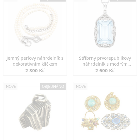
Jemný perlový náhrdelník s
Stříbrný prvorepublikový
dekorativním klíčkem
náhrdelník s modrým
spinelem
2 300 Kč
2 600 Kč
NOVÉ
OBJEDNÁNO
NOVÉ