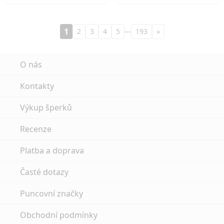
…
1
2
3
4
5
193
»
O nás
Kontakty
Výkup šperků
Recenze
Platba a doprava
Časté dotazy
Puncovní značky
Obchodní podmínky