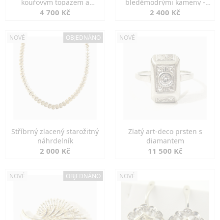
kouřovým topazem a
bleděmodrými kameny -
markazity
jemná elegance
4 700 Kč
2 400 Kč
NOVÉ
OBJEDNÁNO
NOVÉ
Stříbrný zlacený starožitný
Zlatý art-deco prsten s
náhrdelník
diamantem
2 000 Kč
11 500 Kč
NOVÉ
OBJEDNÁNO
NOVÉ