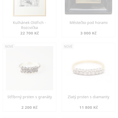
Kulhánek Oldřich -
Městečko pod horami
Rozcvička
22 700 Kč
3 000 Kč
NOVÉ
NOVÉ
Stříbrný prsten s granáty
Zlatý prsten s diamanty
2 200 Kč
11 800 Kč