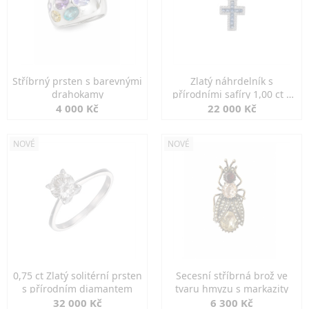
Stříbrný prsten s barevnými
Zlatý náhrdelník s
drahokamy
přírodními safíry 1,00 ct a
diamanty
4 000 Kč
22 000 Kč
NOVÉ
NOVÉ
0,75 ct Zlatý solitérní prsten
Secesní stříbrná brož ve
s přírodním diamantem
tvaru hmyzu s markazity
32 000 Kč
6 300 Kč