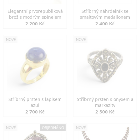
Elegantní prvorepubliková
Stříbrný náhrdelník se
brož s modrým spinelem
smaltovým medailonem
2 200 Kč
2 400 Kč
NOVÉ
NOVÉ
Stříbrný prsten s lapisem
Stříbrný prsten s onyxem a
lazuli
markazity
2 700 Kč
2 500 Kč
NOVÉ
OBJEDNÁNO
NOVÉ