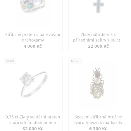
Stříbrný prsten s barevnými
Zlatý náhrdelník s
drahokamy
přírodními safíry 1,00 ct a
diamanty
4 000 Kč
22 000 Kč
NOVÉ
NOVÉ
0,75 ct Zlatý solitérní prsten
Secesní stříbrná brož ve
s přírodním diamantem
tvaru hmyzu s markazity
32 000 Kč
6 300 Kč