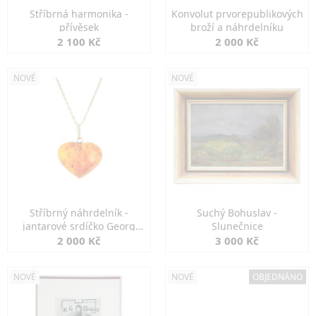
Stříbrná harmonika -
Konvolut prvorepublikových
přívěsek
broží a náhrdelníku
2 100 Kč
2 000 Kč
NOVÉ
NOVÉ
Stříbrný náhrdelník -
Suchý Bohuslav -
jantarové srdíčko Georg
Slunečnice
Kramer
2 000 Kč
3 000 Kč
NOVÉ
NOVÉ
OBJEDNÁNO