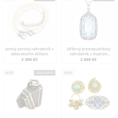
Jemný perlový náhrdelník s
Stříbrný prvorepublikový
dekorativním klíčkem
náhrdelník s modrým
spinelem
2 300 Kč
2 600 Kč
NOVÉ
OBJEDNÁNO
NOVÉ