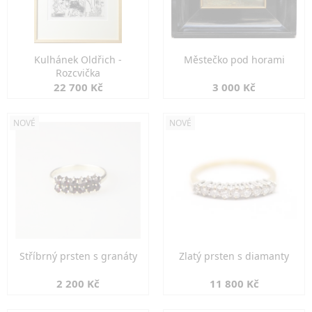
Kulhánek Oldřich -
Městečko pod horami
Rozcvička
22 700 Kč
3 000 Kč
NOVÉ
NOVÉ
Stříbrný prsten s granáty
Zlatý prsten s diamanty
2 200 Kč
11 800 Kč