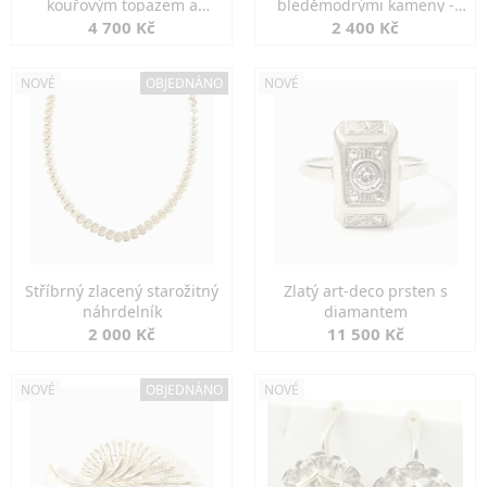
kouřovým topazem a
bleděmodrými kameny -
markazity
jemná elegance
4 700 Kč
2 400 Kč
NOVÉ
OBJEDNÁNO
NOVÉ
Stříbrný zlacený starožitný
Zlatý art-deco prsten s
náhrdelník
diamantem
2 000 Kč
11 500 Kč
NOVÉ
OBJEDNÁNO
NOVÉ