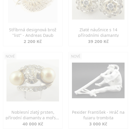
Stříbrná designová brož
Zlaté náušnice s 14
"list" - Andreas Daub
přírodními diamanty
2 200 Kč
39 200 Kč
NOVÉ
NOVÉ
Noblesní zlatý prsten,
Pexider František - Hráč na
přírodní diamanty a mořské
fujaru trombita
perly
40 000 Kč
3 000 Kč