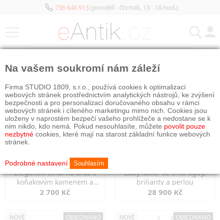
736 646 913
(pondělí - čtvrtek, 13 - 18 hod.)
KATEGORIE
Na vašem soukromí nám záleží
NOVÉ
NOVÉ
OBJEDNÁNO
Firma STUDIO 1809, s.r.o., používá cookies k optimalizaci
webových stránek prostřednictvím analytických nástrojů, ke zvýšení
bezpečnosti a pro personalizaci doručovaného obsahu v rámci
webových stránek i cíleného marketingu mimo nich. Cookies jsou
uloženy v naprostém bezpečí vašeho prohlížeče a nedostane se k
nim nikdo, kdo nemá. Pokud nesouhlasíte, můžete
povolit pouze
nezbytné
cookies, které mají na starost základní funkce webových
stránek.
Podrobné nastavení
Souhlasím
Elegantní stříbrná brož s
Zlatý kolier se smaragdy,
koňakovým kamenem a
brilianty a perlou
markazity
2 700 Kč
28 900 Kč
NOVÉ
OBJEDNÁNO
NOVÉ
OBJEDNÁNO