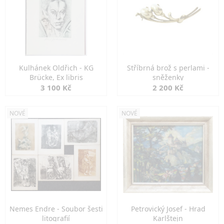
Kulhánek Oldřich - KG
Stříbrná brož s perlami -
Brücke, Ex libris
sněženky
3 100 Kč
2 200 Kč
NOVÉ
NOVÉ
Nemes Endre - Soubor šesti
Petrovický Josef - Hrad
litografií
Karlštejn