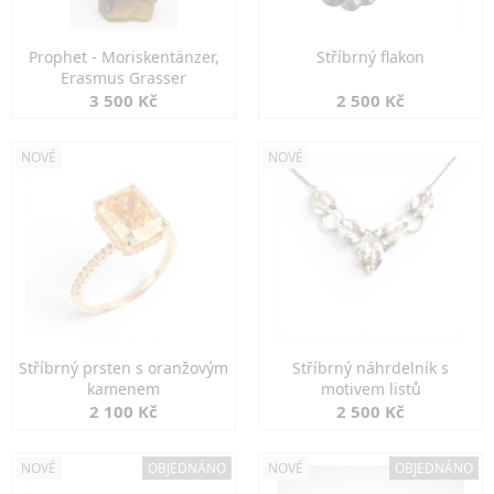
Prophet - Moriskentänzer,
Stříbrný flakon
Erasmus Grasser
3 500 Kč
2 500 Kč
NOVÉ
NOVÉ
Stříbrný prsten s oranžovým
Stříbrný náhrdelník s
kamenem
motivem listů
2 100 Kč
2 500 Kč
NOVÉ
OBJEDNÁNO
NOVÉ
OBJEDNÁNO