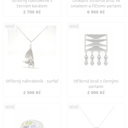
Stříbrný náhrdelník s
Unikátní stříbrná brož se
černým korálem
smaltem a říčními perlami
2 700 Kč
6 900 Kč
NOVÉ
NOVÉ
Stříbrný náhrdelník - surfař
Stříbrná brož s černými
perlami
2 300 Kč
2 000 Kč
NOVÉ
NOVÉ