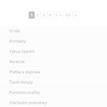
…
1
2
3
4
5
193
»
O nás
Kontakty
Výkup šperků
Recenze
Platba a doprava
Časté dotazy
Puncovní značky
Obchodní podmínky