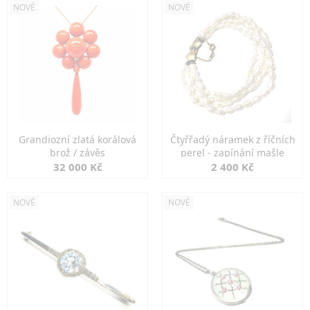
NOVÉ
NOVÉ
Grandiozní zlatá korálová
Čtyřřadý náramek z říčních
brož / závěs
perel - zapínání mašle
32 000 Kč
2 400 Kč
NOVÉ
NOVÉ