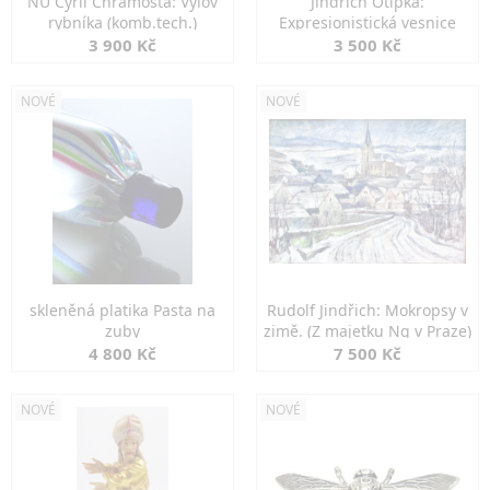
NU Cyril Chramosta: Výlov
Jindřich Otipka:
rybníka (komb.tech.)
Expresionistická vesnice
3 900 Kč
3 500 Kč
NOVÉ
NOVÉ
skleněná platika Pasta na
Rudolf Jindřich: Mokropsy v
zuby
zimě. (Z majetku Ng v Praze)
4 800 Kč
7 500 Kč
NOVÉ
NOVÉ