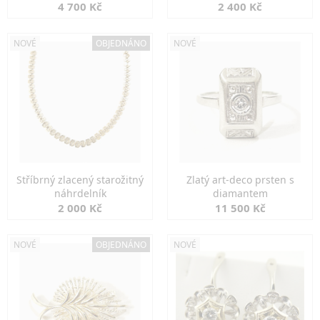
markazity
jemná elegance
4 700 Kč
2 400 Kč
NOVÉ
OBJEDNÁNO
NOVÉ
Stříbrný zlacený starožitný
Zlatý art-deco prsten s
náhrdelník
diamantem
2 000 Kč
11 500 Kč
NOVÉ
OBJEDNÁNO
NOVÉ