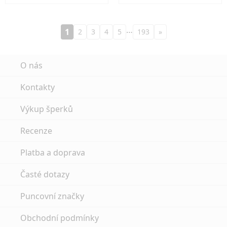
…
1
2
3
4
5
193
»
O nás
Kontakty
Výkup šperků
Recenze
Platba a doprava
Časté dotazy
Puncovní značky
Obchodní podmínky