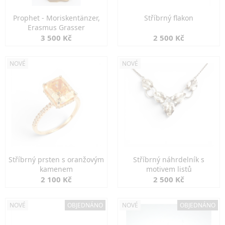
Prophet - Moriskentänzer,
Stříbrný flakon
Erasmus Grasser
3 500 Kč
2 500 Kč
NOVÉ
NOVÉ
Stříbrný prsten s oranžovým
Stříbrný náhrdelník s
kamenem
motivem listů
2 100 Kč
2 500 Kč
NOVÉ
OBJEDNÁNO
NOVÉ
OBJEDNÁNO