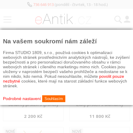
736 646 913
(pondělí - čtvrtek, 13 - 18 hod.)
KATEGORIE
Na vašem soukromí nám záleží
NOVÉ
NOVÉ
Firma STUDIO 1809, s.r.o., používá cookies k optimalizaci
webových stránek prostřednictvím analytických nástrojů, ke zvýšení
bezpečnosti a pro personalizaci doručovaného obsahu v rámci
webových stránek i cíleného marketingu mimo nich. Cookies jsou
uloženy v naprostém bezpečí vašeho prohlížeče a nedostane se k
nim nikdo, kdo nemá. Pokud nesouhlasíte, můžete
povolit pouze
nezbytné
cookies, které mají na starost základní funkce webových
stránek.
Podrobné nastavení
Souhlasím
Stříbrný prsten s granáty
Zlatý prsten s diamanty
2 200 Kč
11 800 Kč
NOVÉ
NOVÉ