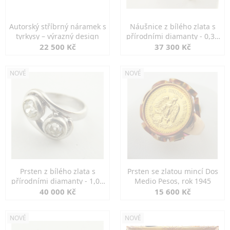
Autorský stříbrný náramek s
Náušnice z bílého zlata s
tyrkysy – výrazný design
přírodními diamanty - 0,30
ct
22 500 Kč
37 300 Kč
NOVÉ
NOVÉ
Prsten z bílého zlata s
Prsten se zlatou mincí Dos
přírodními diamanty - 1,00
Medio Pesos, rok 1945
ct
40 000 Kč
15 600 Kč
NOVÉ
NOVÉ