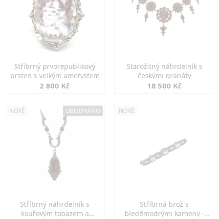
Stříbrný prvorepublikový
Starožitný náhrdelník s
prsten s velkým ametystem
českými granáty
2 800 Kč
18 500 Kč
NOVÉ
OBJEDNÁNO
NOVÉ
Stříbrný náhrdelník s
Stříbrná brož s
kouřovým topazem a
bleděmodrými kameny -