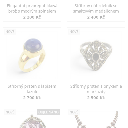
Elegantní prvorepubliková
Stříbrný náhrdelník se
brož s modrým spinelem
smaltovým medailonem
2 200 Kč
2 400 Kč
NOVÉ
NOVÉ
Stříbrný prsten s lapisem
Stříbrný prsten s onyxem a
lazuli
markazity
2 700 Kč
2 500 Kč
NOVÉ
OBJEDNÁNO
NOVÉ