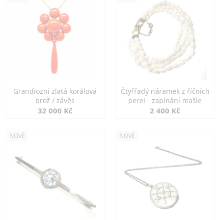
Grandiozní zlatá korálová
Čtyřřadý náramek z říčních
brož / závěs
perel - zapínání mašle
32 000 Kč
2 400 Kč
NOVÉ
NOVÉ