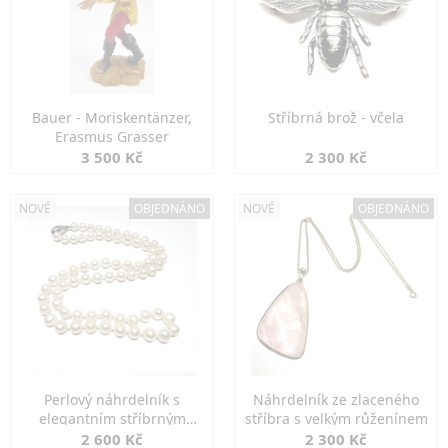
Bauer - Moriskentänzer,
Stříbrná brož - včela
Erasmus Grasser
3 500 Kč
2 300 Kč
NOVÉ
OBJEDNÁNO
NOVÉ
OBJEDNÁNO
Perlový náhrdelník s
Náhrdelník ze zlaceného
elegantním stříbrným
stříbra s velkým růženínem
zapínáním
2 600 Kč
2 300 Kč