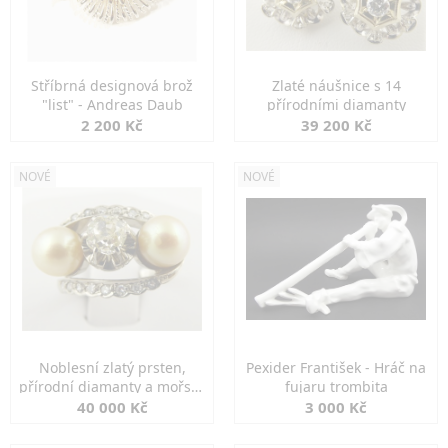
Stříbrná designová brož
Zlaté náušnice s 14
"list" - Andreas Daub
přírodními diamanty
2 200 Kč
39 200 Kč
NOVÉ
NOVÉ
Noblesní zlatý prsten,
Pexider František - Hráč na
přírodní diamanty a mořské
fujaru trombita
perly
40 000 Kč
3 000 Kč