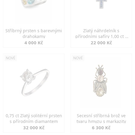
Stříbrný prsten s barevnými
Zlatý náhrdelník s
drahokamy
přírodními safíry 1,00 ct a
diamanty
4 000 Kč
22 000 Kč
NOVÉ
NOVÉ
0,75 ct Zlatý solitérní prsten
Secesní stříbrná brož ve
s přírodním diamantem
tvaru hmyzu s markazity
32 000 Kč
6 300 Kč