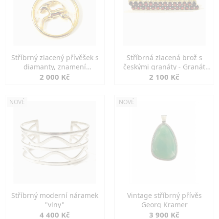
Stříbrný zlacený přívěšek s
Stříbrná zlacená brož s
diamanty, znamení
českými granáty - Granát
KOZOROH
Turnov
2 000 Kč
2 100 Kč
NOVÉ
NOVÉ
Stříbrný moderní náramek
Vintage stříbrný přívěs
"vlny"
Georg Kramer
4 400 Kč
3 900 Kč