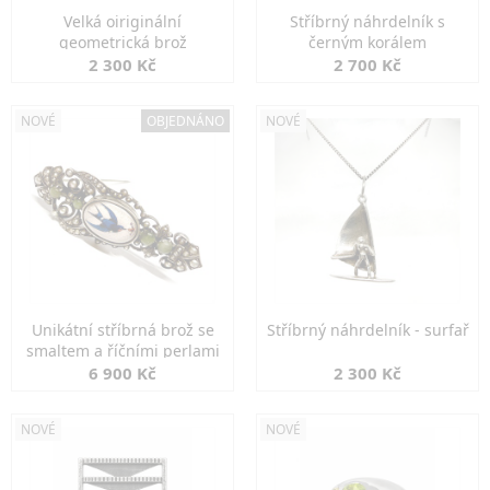
Velká oiriginální
Stříbrný náhrdelník s
geometrická brož
černým korálem
2 300 Kč
2 700 Kč
NOVÉ
OBJEDNÁNO
NOVÉ
Unikátní stříbrná brož se
Stříbrný náhrdelník - surfař
smaltem a říčními perlami
6 900 Kč
2 300 Kč
NOVÉ
NOVÉ