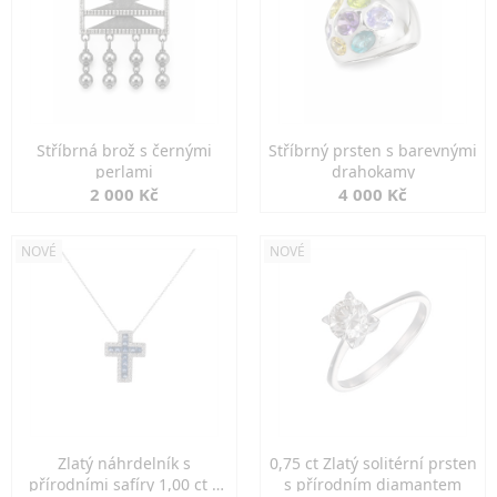
Stříbrná brož s černými
Stříbrný prsten s barevnými
perlami
drahokamy
2 000 Kč
4 000 Kč
NOVÉ
NOVÉ
Zlatý náhrdelník s
0,75 ct Zlatý solitérní prsten
přírodními safíry 1,00 ct a
s přírodním diamantem