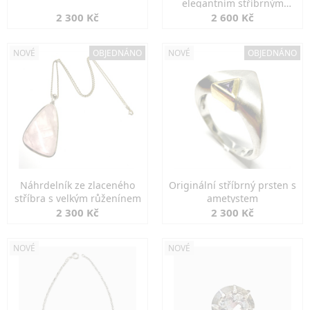
elegantním stříbrným
zapínáním
2 300 Kč
2 600 Kč
NOVÉ
OBJEDNÁNO
NOVÉ
OBJEDNÁNO
Náhrdelník ze zlaceného
Originální stříbrný prsten s
stříbra s velkým růženínem
ametystem
2 300 Kč
2 300 Kč
NOVÉ
NOVÉ