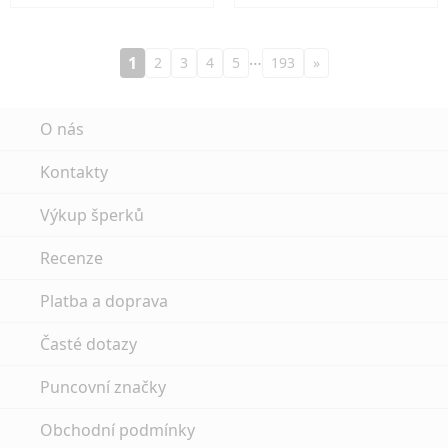
…
1
2
3
4
5
193
»
O nás
Kontakty
Výkup šperků
Recenze
Platba a doprava
Časté dotazy
Puncovní značky
Obchodní podmínky