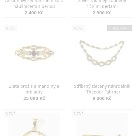
Designový set náhrdelníku s
Závěs s kamejí zdobený
náušnicemi s perlou
říčními perlami
2 400 Kč
2 900 Kč
NOVÉ
NOVÉ
OBJEDNÁNO
Zlatá brož s almandiny a
Stříbrný zlacený náhrdelník
brilianty
- Theodor Fahrner
25 000 Kč
9 000 Kč
NOVÉ
NOVÉ