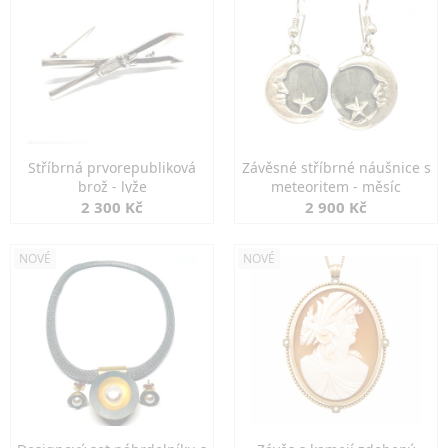
Stříbrná prvorepubliková
Závěsné stříbrné náušnice s
brož - lyže
meteoritem - měsíc
2 300 Kč
2 900 Kč
NOVÉ
NOVÉ