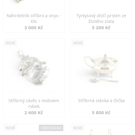
Náhrdelník stříbro a onyx -
Tyrkysový dívčí prsten ze
XXL
žlutého zlata
3 000 Kč
5 200 Kč
NOVÉ
NOVÉ
Stříbrný závěs s motivem
Stříbrná slánka a lžička
rybek
2 600 Kč
5 800 Kč
NOVÉ
OBJEDNÁNO
NOVÉ