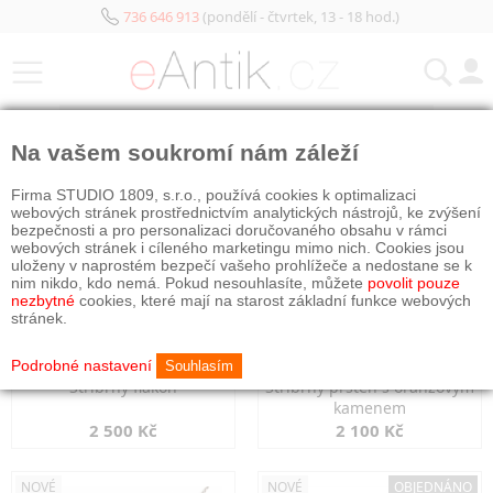
736 646 913
(pondělí - čtvrtek, 13 - 18 hod.)
KATEGORIE
Na vašem soukromí nám záleží
NOVÉ
NOVÉ
Firma STUDIO 1809, s.r.o., používá cookies k optimalizaci
webových stránek prostřednictvím analytických nástrojů, ke zvýšení
bezpečnosti a pro personalizaci doručovaného obsahu v rámci
webových stránek i cíleného marketingu mimo nich. Cookies jsou
uloženy v naprostém bezpečí vašeho prohlížeče a nedostane se k
nim nikdo, kdo nemá. Pokud nesouhlasíte, můžete
povolit pouze
nezbytné
cookies, které mají na starost základní funkce webových
stránek.
Podrobné nastavení
Souhlasím
Stříbrný flakon
Stříbrný prsten s oranžovým
kamenem
2 500 Kč
2 100 Kč
NOVÉ
NOVÉ
OBJEDNÁNO