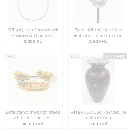
Stříbrný starožitný řetízek
Zlato-stříbrná starožitná
ke kapesním hodinkám
jehlice s čirým kamenem
2 000 Kč
2 600 Kč
NOVÉ
NOVÉ
OBJEDNÁNO
Zlatá starožitná brož “ptáčci
Váza PULEGOSO - Škrdlovice
v hnízdu” s perlami
nebo Krásno
40 000 Kč
3 000 Kč