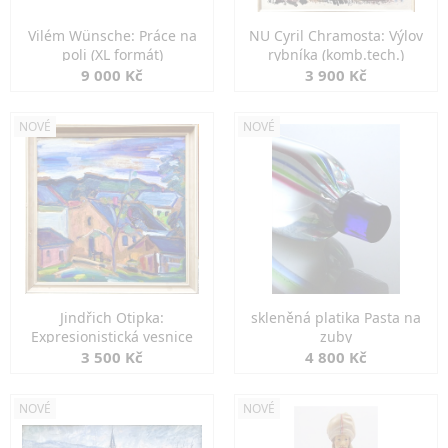
Vilém Wünsche: Práce na
NU Cyril Chramosta: Výlov
poli (XL formát)
rybníka (komb.tech.)
9 000 Kč
3 900 Kč
NOVÉ
NOVÉ
Jindřich Otipka:
skleněná platika Pasta na
Expresionistická vesnice
zuby
3 500 Kč
4 800 Kč
NOVÉ
NOVÉ