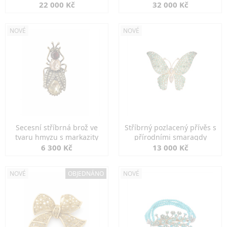
diamanty
22 000 Kč
32 000 Kč
NOVÉ
NOVÉ
Secesní stříbrná brož ve
Stříbrný pozlacený přívěs s
tvaru hmyzu s markazity
přírodními smaragdy
6 300 Kč
13 000 Kč
NOVÉ
OBJEDNÁNO
NOVÉ