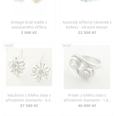
Vintage brož mašle z
Autorský stříbrný náramek s
pozlaceného stříbra
tyrkysy – výrazný design
2 000 Kč
22 500 Kč
NOVÉ
NOVÉ
Náušnice z bílého zlata s
Prsten z bílého zlata s
přírodními diamanty - 0,30
přírodními diamanty - 1,00
ct
ct
37 300 Kč
40 000 Kč