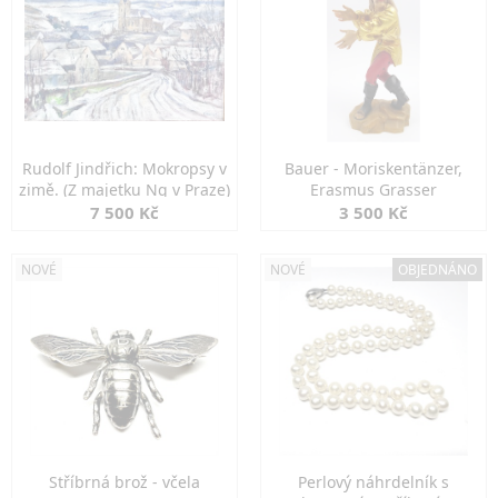
Rudolf Jindřich: Mokropsy v
Bauer - Moriskentänzer,
zimě. (Z majetku Ng v Praze)
Erasmus Grasser
7 500 Kč
3 500 Kč
NOVÉ
NOVÉ
OBJEDNÁNO
Stříbrná brož - včela
Perlový náhrdelník s