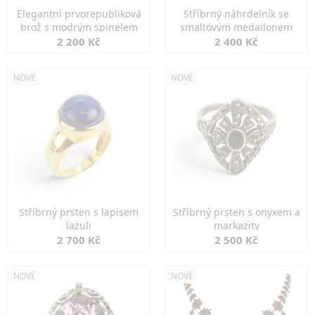
Elegantní prvorepubliková
Stříbrný náhrdelník se
brož s modrým spinelem
smaltovým medailonem
2 200 Kč
2 400 Kč
NOVÉ
NOVÉ
Stříbrný prsten s lapisem
Stříbrný prsten s onyxem a
lazuli
markazity
2 700 Kč
2 500 Kč
NOVÉ
NOVÉ