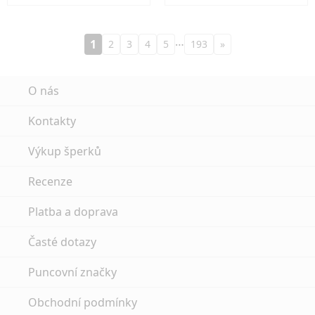
…
1
2
3
4
5
193
»
O nás
Kontakty
Výkup šperků
Recenze
Platba a doprava
Časté dotazy
Puncovní značky
Obchodní podmínky