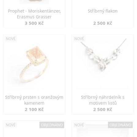
Prophet - Moriskentänzer,
Stříbrný flakon
Erasmus Grasser
3 500 Kč
2 500 Kč
NOVÉ
NOVÉ
Stříbrný prsten s oranžovým
Stříbrný náhrdelník s
kamenem
motivem listů
2 100 Kč
2 500 Kč
NOVÉ
OBJEDNÁNO
NOVÉ
OBJEDNÁNO