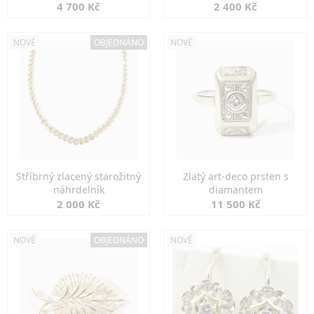
markazity
jemná elegance
4 700 Kč
2 400 Kč
NOVÉ
OBJEDNÁNO
NOVÉ
Stříbrný zlacený starožitný
Zlatý art-deco prsten s
náhrdelník
diamantem
2 000 Kč
11 500 Kč
NOVÉ
OBJEDNÁNO
NOVÉ