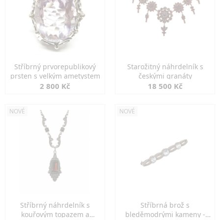
Stříbrný prvorepublikový
Starožitný náhrdelník s
prsten s velkým ametystem
českými granáty
2 800 Kč
18 500 Kč
NOVÉ
NOVÉ
Stříbrný náhrdelník s
Stříbrná brož s
kouřovým topazem a
bleděmodrými kameny -