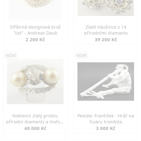
Stříbrná designová brož
Zlaté náušnice s 14
"list" - Andreas Daub
přírodními diamanty
2 200 Kč
39 200 Kč
NOVÉ
NOVÉ
Noblesní zlatý prsten,
Pexider František - Hráč na
přírodní diamanty a mořské
fujaru trombita
perly
40 000 Kč
3 000 Kč