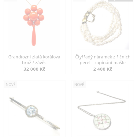
Grandiozní zlatá korálová
Čtyřřadý náramek z říčních
brož / závěs
perel - zapínání mašle
32 000 Kč
2 400 Kč
NOVÉ
NOVÉ