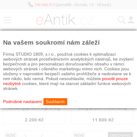
736 646 913
(pondělí - čtvrtek, 13 - 18 hod.)
KATEGORIE
Na vašem soukromí nám záleží
NOVÉ
NOVÉ
Firma STUDIO 1809, s.r.o., používá cookies k optimalizaci
webových stránek prostřednictvím analytických nástrojů, ke zvýšení
bezpečnosti a pro personalizaci doručovaného obsahu v rámci
webových stránek i cíleného marketingu mimo nich. Cookies jsou
uloženy v naprostém bezpečí vašeho prohlížeče a nedostane se k
nim nikdo, kdo nemá. Pokud nesouhlasíte, můžete
povolit pouze
nezbytné
cookies, které mají na starost základní funkce webových
stránek.
Podrobné nastavení
Souhlasím
Stříbrný prsten s granáty
Zlatý prsten s diamanty
2 200 Kč
11 800 Kč
NOVÉ
NOVÉ
OBJEDNÁNO