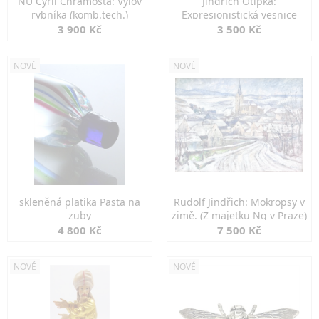
NU Cyril Chramosta: Výlov
Jindřich Otipka:
rybníka (komb.tech.)
Expresionistická vesnice
3 900 Kč
3 500 Kč
NOVÉ
NOVÉ
skleněná platika Pasta na
Rudolf Jindřich: Mokropsy v
zuby
zimě. (Z majetku Ng v Praze)
4 800 Kč
7 500 Kč
NOVÉ
NOVÉ