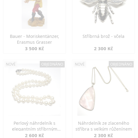
Bauer - Moriskentänzer,
Stříbrná brož - včela
Erasmus Grasser
3 500 Kč
2 300 Kč
NOVÉ
OBJEDNÁNO
NOVÉ
OBJEDNÁNO
Perlový náhrdelník s
Náhrdelník ze zlaceného
elegantním stříbrným
stříbra s velkým růženínem
zapínáním
2 600 Kč
2 300 Kč