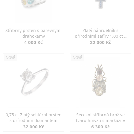
Stříbrný prsten s barevnými
Zlatý náhrdelník s
drahokamy
přírodními safíry 1,00 ct a
diamanty
4 000 Kč
22 000 Kč
NOVÉ
NOVÉ
0,75 ct Zlatý solitérní prsten
Secesní stříbrná brož ve
s přírodním diamantem
tvaru hmyzu s markazity
32 000 Kč
6 300 Kč