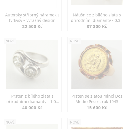
Autorský stříbrný náramek s
Náušnice z bílého zlata s
tyrkysy – výrazný design
přírodními diamanty - 0,30
ct
22 500 Kč
37 300 Kč
NOVÉ
NOVÉ
Prsten z bílého zlata s
Prsten se zlatou mincí Dos
přírodními diamanty - 1,00
Medio Pesos, rok 1945
ct
40 000 Kč
15 600 Kč
NOVÉ
NOVÉ