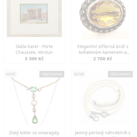
Skála Karel - Porte
Elegantní stříbrná brož s
Chaussée, Verdun
koňakovým kamenem a
markazity
3 300 Kč
2 700 Kč
NOVÉ
OBJEDNÁNO
NOVÉ
OBJEDNÁNO
Zlatý kolier se smaragdy,
Jemný perlový náhrdelník s