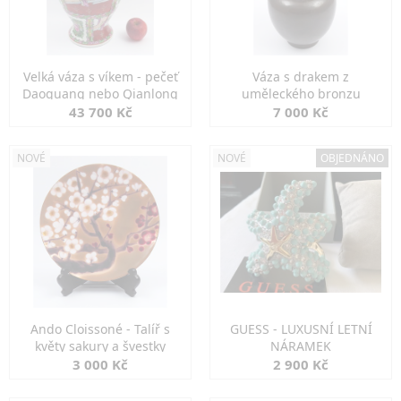
Velká váza s víkem - pečeť
Váza s drakem z
Daoguang nebo Qianlong
uměleckého bronzu
43 700 Kč
7 000 Kč
NOVÉ
NOVÉ
OBJEDNÁNO
Ando Cloissoné - Talíř s
GUESS - LUXUSNÍ LETNÍ
květy sakury a švestky
NÁRAMEK
3 000 Kč
2 900 Kč