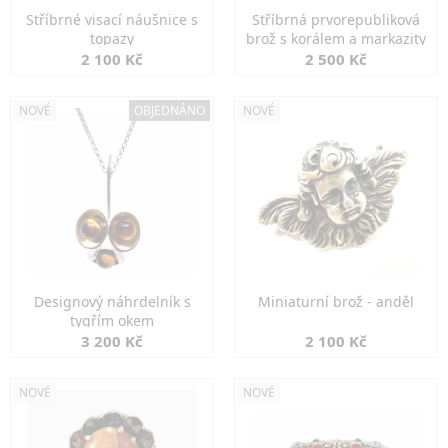
Stříbrné visací náušnice s
Stříbrná prvorepubliková
topazy
brož s korálem a markazity
2 100 Kč
2 500 Kč
NOVÉ
OBJEDNÁNO
NOVÉ
Designový náhrdelník s
Miniaturní brož - anděl
tygřím okem
3 200 Kč
2 100 Kč
NOVÉ
NOVÉ