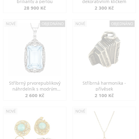
brilianty a perlou
dekorativním klíčkem
28 900 Kč
2 300 Kč
NOVÉ
OBJEDNÁNO
NOVÉ
OBJEDNÁNO
Stříbrný prvorepublikový
Stříbrná harmonika -
náhrdelník s modrým
přívěsek
spinelem
2 600 Kč
2 100 Kč
NOVÉ
NOVÉ