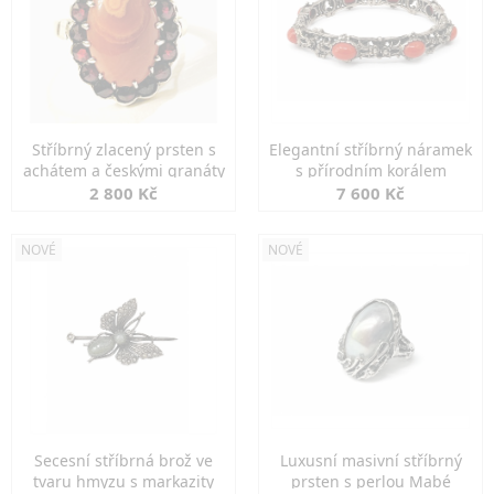
Stříbrný zlacený prsten s
Elegantní stříbrný náramek
achátem a českými granáty
s přírodním korálem
2 800 Kč
7 600 Kč
NOVÉ
NOVÉ
Secesní stříbrná brož ve
Luxusní masivní stříbrný
tvaru hmyzu s markazity
prsten s perlou Mabé