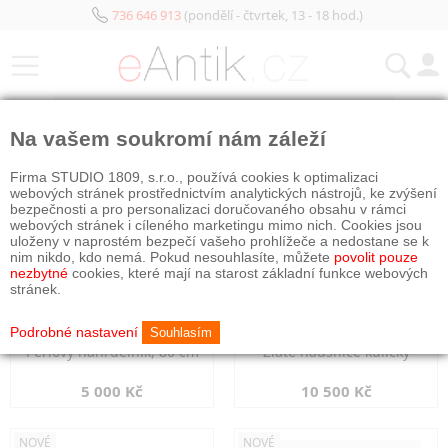
736 646 913
(pondělí - čtvrtek, 13 - 18 hod.)
KATEGORIE
Na vašem soukromí nám záleží
NOVÉ
NOVÉ
Firma STUDIO 1809, s.r.o., používá cookies k optimalizaci
webových stránek prostřednictvím analytických nástrojů, ke zvýšení
bezpečnosti a pro personalizaci doručovaného obsahu v rámci
webových stránek i cíleného marketingu mimo nich. Cookies jsou
uloženy v naprostém bezpečí vašeho prohlížeče a nedostane se k
nim nikdo, kdo nemá. Pokud nesouhlasíte, můžete
povolit pouze
nezbytné
cookies, které mají na starost základní funkce webových
stránek.
Podrobné nastavení
Souhlasím
Perlový náhrdelník, 80 cm
Zlaté náušnice kuličky
5 000 Kč
10 500 Kč
NOVÉ
NOVÉ