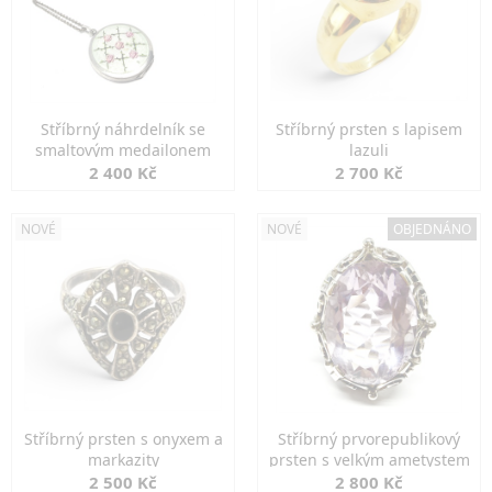
Stříbrný náhrdelník se
Stříbrný prsten s lapisem
smaltovým medailonem
lazuli
2 400 Kč
2 700 Kč
NOVÉ
NOVÉ
OBJEDNÁNO
Stříbrný prsten s onyxem a
Stříbrný prvorepublikový
markazity
prsten s velkým ametystem
2 500 Kč
2 800 Kč