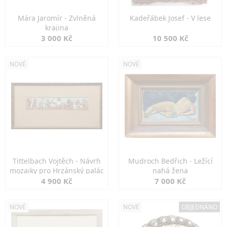
Mára Jaromír - Zvlněná
Kadeřábek Josef - V lese
krajina
3 000 Kč
10 500 Kč
NOVÉ
NOVÉ
Tittelbach Vojtěch - Návrh
Mudroch Bedřich - Ležící
mozaiky pro Hrzánský palác
nahá žena
4 900 Kč
7 000 Kč
NOVÉ
NOVÉ
OBJEDNÁNO