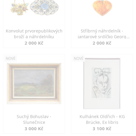
Konvolut prvorepublikových
Stříbrný náhrdelník -
broží a náhrdelníku
jantarové srdíčko Georg
Kramer
2 000 Kč
2 000 Kč
NOVÉ
NOVÉ
Suchý Bohuslav -
Kulhánek Oldřich - KG
Slunečnice
Brücke, Ex libris
3 000 Kč
3 100 Kč