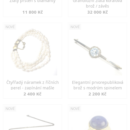
Zlatý prsten s diamanty
Grandiozní zlatá korálová
brož / závěs
11 800 Kč
32 000 Kč
NOVÉ
NOVÉ
Čtyřřadý náramek z říčních
Elegantní prvorepubliková
perel - zapínání mašle
brož s modrým spinelem
2 400 Kč
2 200 Kč
NOVÉ
NOVÉ