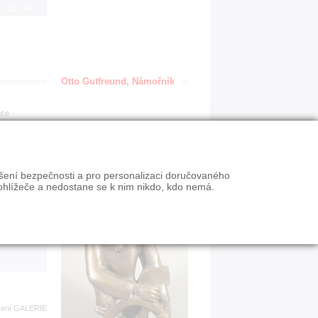
IGN
Otto Gutfreund, Námořník
ace
en
ýšení bezpečnosti a pro personalizaci doručovaného
VY
ohlížeče a nedostane se k nim nikdo, kdo nemá.
n slevy
zení
GALERIE