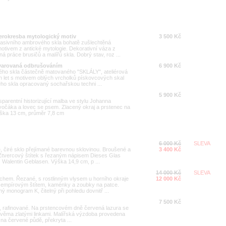
erokresba mytologický motiv
3 500 Kč
asivního ambrového skla bohatě zušlechtěná
otivem z antické mytologie. Dekorativní váza z
ná práce brusičů a malířů skla. Dobrý stav, roz ...
tvarovaná odbrušováním
6 900 Kč
irého skla částečně matovaného "SKLÁLY", ateliérová
 let s motivem oblých vrcholků pískovcových skal
ho skla opracovaný sochařskou techni ...
5 900 Kč
parentní historizující malba ve stylu Johanna
ivočáka a lovec se psem. Zlacený okraj a prstenec na
ýška 13 cm, průměr 7,8 cm
6 000 Kč
SLEVA
, čiré sklo přejímané barevnou sklovinou. Broušené a
3 400 Kč
čtvercový štítek s řezaným nápisem Dieses Glas
. Walentin Geblasen. Výška 14,9 cm, p ...
14 000 Kč
SLEVA
uchem. Řezané, s rostlinným vlysem u horního okraje
12 000 Kč
empírovým štítem, kaménky a zoubky na patce.
ý monogram K, čitelný při pohledu dovnitř ...
7 500 Kč
o, rafinované. Na prstencovém dně červená lazura se
e dvěma zlatými linkami. Malířská výzdoba provedena
o na červené půdě, překryta ...