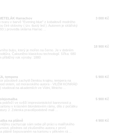
n METELÁK Harrachov
3 000 Kč
 tvaru v barvě "Evening blue" z kobaltově modrého
u čiré skloviny ( tzv. tlustý led ). Autorem je sklářský
3 ) provedla sklárna Harrac ...
18 900 Kč
vního buku, který je mořen na černo. Je v dobrém
olitůra. Čalouněno klasickou technologií. šířka: 680
přibližný rok výroby: 1880
XA, tempera
5 900 Kč
or působivě zachytil členitou krajinu, tempera na
 pod sklem, od moravského autora - VILÉM KONRÁD
 studoval na akademiích ve Vídni, Mnicho ...
 olejomalba
5 900 Kč
 pobřeží ve svěží impresionistické barevnosti a
kartonu v krásném blondelovém rámu, dílo z počátku
natury J. Zelenka pravděpodobně malí ...
alba na plátně
4 900 Kč
nějšku zachycuje sám sebe při práci u malířského
evnosti, přednes od zkušeného autora z první
 na plátně šepsovaném na kartonu v pěkném rá ...