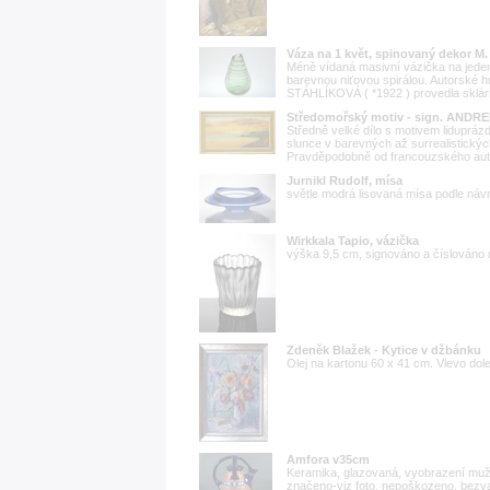
Váza na 1 květ, spinovaný dekor 
Méně vídaná masivní vázička na jeden 
barevnou niťovou spirálou. Autorské h
STÁHLÍKOVÁ ( *1922 ) provedla sklárn
Středomořský motiv - sign. ANDREE
Středně velké dílo s motivem liduprá
slunce v barevných až surrealistickýc
Pravděpodobně od francouzského autora
Jurnikl Rudolf, mísa
světle modrá lisovaná mísa podle návr
Wirkkala Tapio, vázička
výška 9,5 cm, signováno a číslováno 
Zdeněk Blažek - Kytice v džbánku
Olej na kartonu 60 x 41 cm. Vlevo dol
Amfora v35cm
Keramika, glazovaná, vyobrazení muž
značeno-viz foto, nepoškozeno, bezv