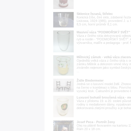
Sklenice řezaná, Střelec
Konická číše, čiré sklo, zdobené řezb
Liskowa, 1924-1985), provedení J. u.
8,5 cm, horní průměr 8,1 cm.
Masivní váza "PODMOŘSKÝ SVĚT" 
Váza z čirého skla dekorovaná odlep
ryb a rostlin - "PODMOŘSKÝ SVĚT". 
výtvarníka, malíře a pedagoga - prof. 
Mělnický zámek - velká váza zlacen
Ojedinělá velká váza z čirého skla 
zámku Mělník a dekorem vinné révy m
ztvárněn nejenom jako symbol českých
...
Židle Biedermeier
Jedná se o luxusní model židlí. Zhot
na černo v kombinaci s bílou. Povrcho
vysoký lesk. Čalounění je provedeno kla
Luxusní bohatě broušená váza - m
Váza z přelomu 19. a 20. století pů
rodiny s medailonem dámy, vypalovan
dekorovaná zlatými proužky a je boha
Josef Peca - Portrét ženy
Olej na plátně fixovaném na kartonu 1
Rám 20 x 18 cm.