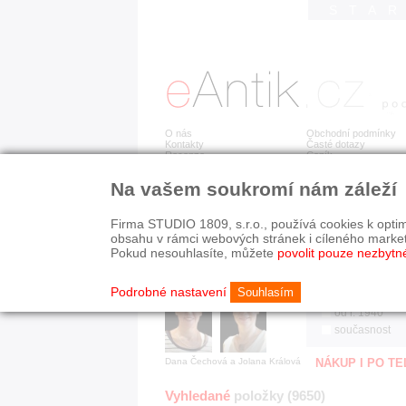
STA
O nás
Obchodní podmínky
Kontakty
Časté dotazy
Recenze
Ceník
Na vašem soukromí nám záleží
Jsme prověřená firma
RYCHLÉ HLEDÁN
V oboru působíme 22 let!
Firma STUDIO 1809, s.r.o., používá cookies k optim
Zákazníci u nás oceňují:
HISTORICKÉ O
obsahu v rámci webových stránek i cíleného marke
■ odborné zázemí
všechno
Pokud nesouhlasíte, můžete
povolit pouze nezbytn
■ bezpečné prostředí
před r. 1800
■ přátelskou atmosféru
19. stol.
Podrobné nastavení
Souhlasím
1890-1940
od r. 1940
současnost
Dana Čechová a Jolana Králová
NÁKUP I PO T
Vyhledané
položky (9650)