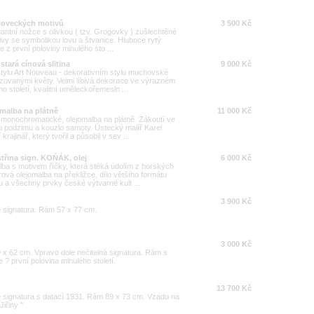
u loveckých motivů
3 500 Kč
gantní nožce s olivkou ( tzv. Grogovky ) zušlechtěné
ivy se symbolikou lovu a štvanice. Hluboce rytý
 z první poloviny minulého sto ...
stará cínová slitina
9 000 Kč
stylu Art Nouveau - dekorativním stylu muchovské
izovanými květy. Velmi líbivá dekorace ve výrazném
 století, kvalitní uměleckořemesln ...
malba na plátně
11 000 Kč
ř monochromatické, olejomalba na plátně. Zákoutí ve
u podzimu a kouzlo samoty. Ústecký malíř Karel
jinář, který tvořil a působil v sev ...
střina sign. KOŇÁK, olej
6 000 Kč
ba s motivem říčky, která stéká údolím z horských
vá olejomalba na překližce, dílo většího formátu
u a všechny prvky české výtvarné kult ...
3 900 Kč
e signatura. Rám 57 x 77 cm.
3 000 Kč
9 x 62 cm. Vpravo dole nečitelná signatura. Rám s
? první polovina minulého století.
13 700 Kč
e signatura s datací 1931. Rám 89 x 73 cm. Vzadu na
Jiřiny "