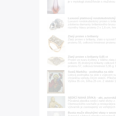
je v mytologii ztotožňován s mužskou 
Luxusní platinový rondokubistický p
Luxusní rondokubistický prsten s brilia
zdobena diamanty briliantového brusu 
rozměry hlavy prstenu 2 x 1,6 cm, hmo
Zlatý prsten s brilianty
Zlatý prsten s brilianty, zlato o ryzost
prstenu 55, celková hmotnost prstenu 
Zlatý prsten s brilianty 0,65 ct
Prsten ve tvaru květiny z bílého zlata
celkem 35 drobnými brilianty celkové hm
prstenu 57, celková hmotnost 5,95 g. 
Svatá Markéta - podmalba na skle
Lidová podmalba na skle s výjevem sv
chráněna vpředu čirým sklem. Přilož
Výška 35 cm, šířka 25 cm. Z období 1
SEDÍCÍ NAHÁ DÍVKA - akt, autorsk
Půvabná plastika sedící nahé dívky z
Olomouckého sochaře a restaurátora 
výtvarník je zastoupený ve veřejných 
Busta muže dlouhými vlasy v sec
Autorská sádrová plastika povrchově 