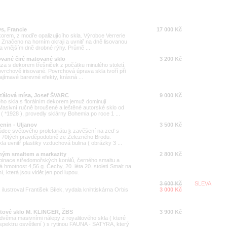
s, Francie
17 000 Kč
orem, z modře opalizujícího skla. Výrobce Verrerie
 Značeno na horním okraji a uvnitř na dně lisovanou
 vnějším dně drobné rýhy. Průmě ...
sované čiré matované sklo
3 200 Kč
áza s dekorem třešniček z počátku minulého století,
ovrchově irisované. Povrchová úprava skla tvoří při
jímavé barevné efekty, krásná ...
šťálová mísa, Josef ŠVARC
9 000 Kč
ho skla s florálním dekorem jemuž dominují
Masivní ručně broušené a leštěné autorské sklo od
 *1928 ), provedly sklárny Bohemia po roce 1 ...
enin - Uljanov
3 500 Kč
ůdce světového proletariátu k zavěšení na zeď s
ze 70tých pravděpodobně ze Železného Brodu.
 uvnitř plastiky vzduchová bulina ( obrázky 3 ...
erným smaltem a markazity
2 800 Kč
mbinace středomořských korálů, černého smaltu a
 hmotnost 4,56 g. Čechy, 20. léta 20. století Smalt na
 která jsou vidět jen pod lupou.
3 600 Kč
SLEVA
 ilustroval František Bílek, vydala knihtiskárna Orbis
3 000 Kč
itové sklo M. KLINGER, ŽBS
3 900 Kč
dvěma masivními nálepy z royalitového skla ( které
spektru osvětlení ) s rytinou FAUNA - SATYRA, který