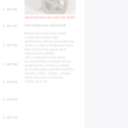
č. 105 891
Správný kurs po celý rok 2026!
Otto Gutfreund, Námořník
č. 105 747
Bronzová soška byla odlita
z originální sádry Otto
Gutfreunda, kterou posoudil doc.
č. 105 761
Šetlík a v rámci limitované série
bylo zhotoveno pouze šest
číslovaných odlitků.
Jde o nerealizovaný návrh
na sochařskou výzdobu domu
č. 105 766
Anglobanky v Praze a spadá
do Gutfreundova třetího tvůrčího
období (1920 - 1925) - období
nové věcnosti a civilismu.
Výška 24,4 cm.
č. 105 676
č. 105 678
č. 105 712