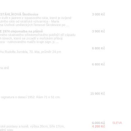
M. STÁHLÍKOVÁ Škrdlovice
3 000 Kč
květ s jádrem z topasového skla, které je ovíjené
utního sklo od sklářské výtvarnice - Maria
a Ústředí uměleckých řemesel Škrdlovice po ...
 1974 olejomalba na plátně
3 900 Kč
zdného skalnatého středomořského pobřeží při západu
h tónech, které se zrcadlí v mořském příboji.
 - rutinovaného malíře krajin sign. p. ...
6 800 Kč
hu Rudolfa Jurnikla, 70. léta, průměr 24 cm
6 800 Kč
na dně
15 900 Kč
e signatura s datací 1952. Rám 71 x 51 cm.
6 000 Kč
SLEVA
ské postavy a koně, výška 35cm, šíře 17cm,
4 200 Kč
adný stav.