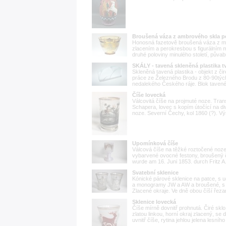
Broušená váza z ambrového skla p
Honosná fazetově broušená váza z m
zlacením a perokresbou s figurálním m
druhé poloviny minulého století, půvab
SKÁLY - tavená skleněná plastika 
Skleněná tavená plastika - objekt z č
práce ze Železného Brodu z 80-90tých
nedalekého Českého ráje. Blok tavené
Číše lovecká
Válcovitá číše na projmuté noze. Trans
Schapera, lovec s kopím útočící na d
noze. Severní Čechy, kol 1860 (?). V
Upomínková číše
Válcová číše na těžké roztočené noze
vybarvené ovocné festony, broušený 
wurde am 16. Juni 1853. durch Fritz A
Svatební sklenice
Kónické párové sklenice na patce, s 
a monogramy JW a AW a broušené, s 
Zlacené okraje. Ve dně obou číší řezan
Sklenice lovecká
Číše mírně dovnitř prohnutá. Čiré skl
zlatou linkou, horní okraj zlacený, s
uvnitř číše, rytina jehlou jelena lesníh