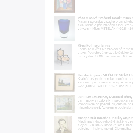
Váza v barvě "Večerní modř" Mila
Masivní autorská vázička organického
skla, které je přejímaného silnou vrstvo
výtvarník Milan METELÁK ( *1928 +199
Křesílko historismus
Jedná se o křesílko zhotovené z masi
stavu. Povrchová úprava je šelaková p
mm výška: 1 000 mm hloubka: 650 mm 
Horská krajina - VILÉM KONRÁD U
Krajinářský motiv horské scenérie, aut
kartonu v původním rámu a paspartě
UXA (Konrad Wilhelm Uxa *1885 Brno )
Jaroslav ZELENKA, Kvetoucí břeh,
Jarní motiv s rozkvetlým paloučkem na
lesoparkem na pozadí, olejomalba na 
minulého století. Autorem je podle sig
Autoportrét mladého malíře, olejom
Mladý malíř dobového šviháckého zev
stojanu. Zajímavý motiv ve svěží bar
poloviny minulého století. Olejomalba