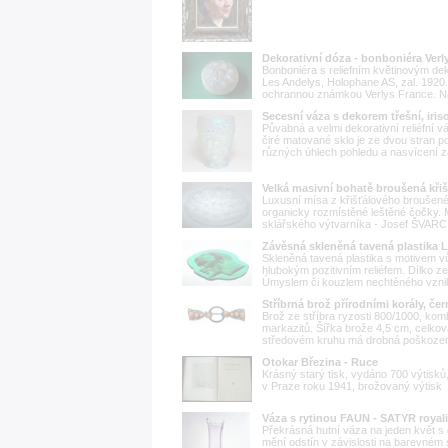
Dekorativní dóza - bonboniéra Verly
Bonboniéra s reliefním květinovým dek
Les Andelys, Holophane AS, zal. 1920.
ochrannou známkou Verlys France. Na
Secesní váza s dekorem třešní, iri
Půvabná a velmi dekorativní reliéfní v
čiré matované sklo je ze dvou stran p
různých úhlech pohledu a nasvícení za
Velká masivní bohatě broušená kři
Luxusní mísa z křišťálového broušené
organicky rozmístěné leštěné čočky. 
sklářského výtvarníka - Josef ŠVARC (
Závěsná skleněná tavená plastika L
Skleněná tavená plastika s motivem v
hlubokým pozitivním reliéfem. Dílko 
Úmyslem či kouzlem nechtěného vznikla
Stříbrná brož přírodními korály, č
Brož ze stříbra ryzosti 800/1000, ko
markazitů. Šířka brože 4,5 cm, celková
středovém kruhu má drobná poškození,
Otokar Březina - Ruce
Krásný starý tisk, vydáno 700 výtisků,
v Praze roku 1941, brožovaný výtisk
Váza s rytinou FAUN - SATYR royal
Překrásná hutní váza na jeden květ s 
mění odstín v závislosti na barevném 