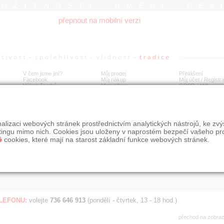
ROŽITNOSTI UMĚNÍ DES
přepnout na mobilní verzi
V čem jsme jiní?
Můj prodej
Přihlášení
Facebook
Můj nákup
Můj účet / Registr
Výkup šperků
Moje album
GDPR
/
AML
Jen poslední d
Í
alizaci webových stránek prostřednictvím analytických nástrojů, ke zv
BDOBÍ
STÁŘÍ NABÍDKY
ŘAZENÍ
SLE
tingu mimo nich. Cookies jsou uloženy v naprostém bezpečí vašeho pr
všechno
nejnovější napřed
je
é
cookies, které mají na starost základní funkce webových stránek.
jen poslední den
podle cen sestupně
jen poslední týden
jen poslední měsíc
ELEFONU:
volejte
736 646 913
(pondělí - čtvrtek, 13 - 18 hod.)
přechod na zobra