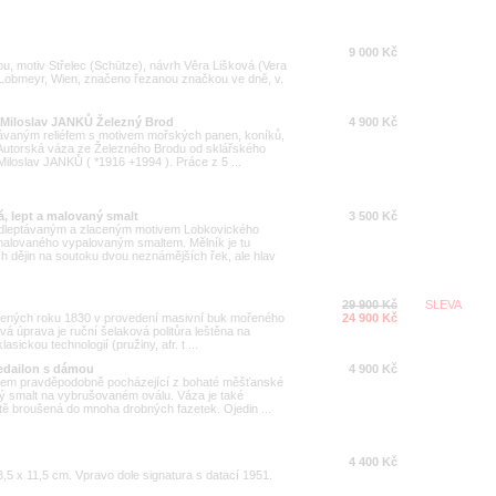
9 000 Kč
ou, motiv Střelec (Schütze), návrh Věra Lišková (Vera
 Lobmeyr, Wien, značeno řezanou značkou ve dně, v.
Miloslav JANKŮ Železný Brod
4 900 Kč
távaným reliéfem s motivem mořských panen, koníků,
Autorská váza ze Železného Brodu od sklářského
Miloslav JANKŮ ( *1916 +1994 ). Práce z 5 ...
á, lept a malovaný smalt
3 500 Kč
s odleptávaným a zlaceným motivem Lobkovického
alovaného vypalovaným smaltem. Mělník je tu
 dějin na soutoku dvou neznámějších řek, ale hlav
29 900 Kč
SLEVA
ovených roku 1830 v provedení masivní buk mořeného
24 900 Kč
vá úprava je ruční šelaková politůra leštěna na
sickou technologií (pružiny, afr. t ...
edailon s dámou
4 900 Kč
vodem pravděpodobně pocházející z bohaté měšťanské
ý smalt na vybrušovaném oválu. Váza je také
tě broušená do mnoha drobných fazetek. Ojedin ...
4 400 Kč
3,5 x 11,5 cm. Vpravo dole signatura s datací 1951.