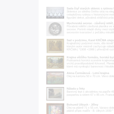
Sada čtyř starých sklenic s rytino
Sklenice ze silného čirého skla na ele
celoplošnou rytinou s historickými mot
figurální dekor, půvabná sklářská práce
Muchovská secese - závěsný reliéf, 
Půvabná reliéfní závěsná plastika ve 
secese. Portrét mladé dívky mezi styl
secesním tvarosloví z počátku minulého
Sad v podzimu, Karel KRČMA olejo
Krajinářský podzimní motiv, dílo témě
kterém autor mistrně zachycuje nálad
KRČMA ( *1908 +1988 ) převážně ryzí kra
Krajina většího formátu, horská by
Podmanivá horská scenérie krajinomal
vrchů pravděpodobně Krkonoš. Plenéro
které má vynikající barevnost i hloubk
Alena Čermáková - Letní krajina
Olej na kartonu 50 x 70 cm. Vlevo dol
Nálada u řeky
Barevný lept s akvatintou na papíře 4
paspartou a sklem 67 x 85 cm. Francie 
Bohumil Ullrych - Jiřiny
Olej na plátně 71 x 55 cm. Vpravo dol
plátně přípis malíře - B. Ullrych 1930 " 