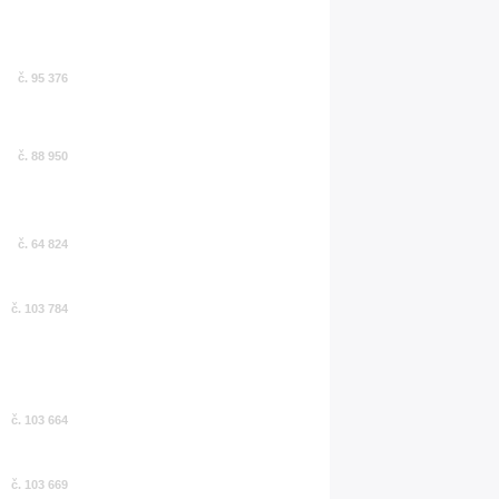
č. 95 376
č. 88 950
č. 64 824
č. 103 784
č. 103 664
č. 103 669