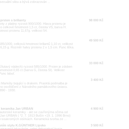
sexuální silou a bývá zobrazován ...
rsten s brilianty
98 000 Kč
nty z platiny ryzosti 900/1000. Hlava prstenu je
o celkové hmotnosti 1,5 ct, čistota VS, barva H.
tnost prstenu 11,67g. velikost 54.
49 500 Kč
i 585/1000, celková hmotnost briliantů 1,10 ct, velikost
6,15 g. Rozměr halvy prstenu 2 x 1,5 cm. Punc liška.
33 000 Kč
 (žlutavý nádech) ryzosti 585/1000. Prsten je zdoben
otnosti 0,65 ct (barva G, čistota SI). Velikost
Punc labuť.
3 400 Kč
.Markéty bojující s drakem. Prasklá podmalba je
eno osvědčení z Národního památkového ústavu.
890 - 1930.
á keramika Jan URBAN
4 900 Kč
 autorské keramiky - akt se zavřenýma očima od
Jan URBAN ( *2. 7. 1913 Bušín +19. 1. 1996 Brno)
i soukromých sbírkách. Keramická tvorba ze ...
esním stylu K.GÜNTHER Lipsko
3 500 Kč
upravená lakováním, velmi dekorativní busta